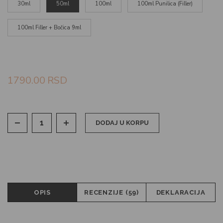
30ml
50ml
100ml
100ml Punilica (Filler)
100ml Filler + Bočica 9ml
1790.00
RSD
DODAJ U KORPU
OPIS
RECENZIJE (59)
DEKLARACIJA