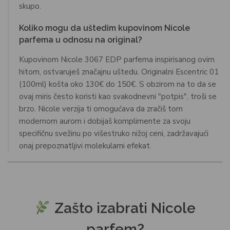
skupo.
Koliko mogu da uštedim kupovinom Nicole
parfema u odnosu na original?
Kupovinom Nicole 3067 EDP parfema inspirisanog ovim
hitom, ostvaruješ značajnu uštedu. Originalni Escentric 01
(100ml) košta oko 130€ do 150€. S obzirom na to da se
ovaj miris često koristi kao svakodnevni "potpis", troši se
brzo. Nicole verzija ti omogućava da zračiš tom
modernom aurom i dobijaš komplimente za svoju
specifičnu svežinu po višestruko nižoj ceni, zadržavajući
onaj prepoznatljivi molekularni efekat.
Zašto izabrati Nicole
parfem?