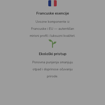
Francuske esencije
Uvozne komponente iz
Francuske i EU — autentičan
mirisni profil i luksuzni kvalitet.
Ekološki pristup
Ponovna punjenja smanjuju
otpad i doprinose očuvanju
prirode.