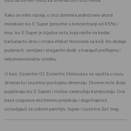
služi da usmeri fokus ka drvenastom srcu mirisa.
Kako se miris razvija, u srcu dominira jedinstveni akord
molekule Iso E Super (prisutne u koncentraciji od 65%) i
irisa. Iso E Super je ključna nota, koja miriše na kedar,
baršunasto drvo i stvara efekat feromona na koži. Iris dodaje
puderasti, zemljani i elegantni dodir, stvarajući prefinjenu i
nekonvencionalnu sredinu.
U bazi, Escentric 01 Escentric Molecules se spušta u suvu,
drvenastu i izuzetno postojanu dimenziju. Drvene note (koje
pojačavaju Iso E Super) i mošus zaokružuju kompoziciju. Ova
baza osigurava ekstremnu projekciju i dugotrajnost,
ostavljajući za sobom pamtljiv, topao i izuzetno čist trag.