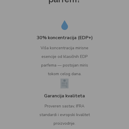
30% koncentracija (EDP+)
Viša koncentracija mirisne
esencije od klasičnih EDP
parfema — postojan miris
tokom celog dana.
Garancija kvaliteta
Proveren sastav, IFRA
standardi i evropski kvalitet
proizvodnje.