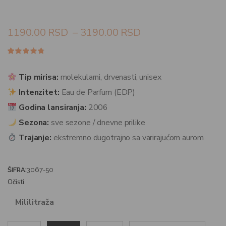
1190.00
RSD
–
3190.00
RSD
Ocenjeno
59
4.68
od
5 na
Tip mirisa:
molekularni, drvenasti, unisex
osnovu
ocena
Intenzitet:
Eau de Parfum (EDP)
kupaca
Godina lansiranja:
2006
Sezona:
sve sezone / dnevne prilike
Trajanje:
ekstremno dugotrajno sa varirajućom aurom
ŠIFRA:
3067-50
Očisti
Mililitraža