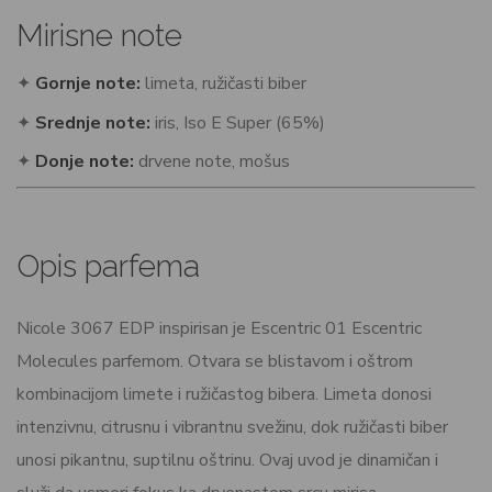
Mirisne note
✦
Gornje note:
limeta, ružičasti biber
✦
Srednje note:
iris, Iso E Super (65%)
✦
Donje note:
drvene note, mošus
Opis parfema
Nicole 3067 EDP inspirisan je Escentric 01 Escentric
Molecules parfemom. Otvara se blistavom i oštrom
kombinacijom limete i ružičastog bibera. Limeta donosi
intenzivnu, citrusnu i vibrantnu svežinu, dok ružičasti biber
unosi pikantnu, suptilnu oštrinu. Ovaj uvod je dinamičan i