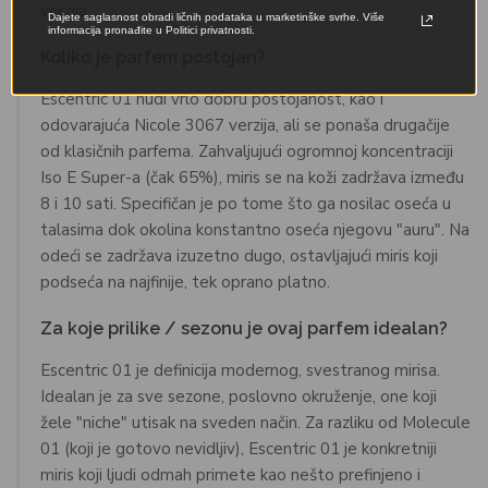
verzija.
Dajete saglasnost obradi ličnih podataka u marketinške svrhe. Više
informacija pronađite u Politici privatnosti.
Koliko je parfem postojan?
Escentric 01 nudi vrlo dobru postojanost, kao i
odovarajuća Nicole 3067 verzija, ali se ponaša drugačije
od klasičnih parfema. Zahvaljujući ogromnoj koncentraciji
Iso E Super-a (čak 65%), miris se na koži zadržava između
8 i 10 sati. Specifičan je po tome što ga nosilac oseća u
talasima dok okolina konstantno oseća njegovu "auru". Na
odeći se zadržava izuzetno dugo, ostavljajući miris koji
podseća na najfinije, tek oprano platno.
Za koje prilike / sezonu je ovaj parfem idealan?
Escentric 01 je definicija modernog, svestranog mirisa.
Idealan je za sve sezone, poslovno okruženje, one koji
žele "niche" utisak na sveden način. Za razliku od Molecule
01 (koji je gotovo nevidljiv), Escentric 01 je konkretniji
miris koji ljudi odmah primete kao nešto prefinjeno i