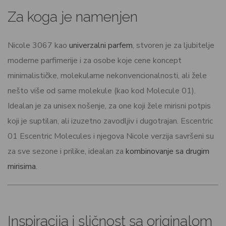
Za koga je namenjen
Nicole 3067 kao
univerzalni parfem
, stvoren je za ljubitelje
moderne parfimerije i za osobe koje cene koncept
minimalističke, molekularne nekonvencionalnosti, ali žele
nešto više od same molekule (kao kod Molecule 01).
Idealan je za unisex nošenje, za one koji žele mirisni potpis
koji je suptilan, ali izuzetno zavodljiv i dugotrajan. Escentric
01 Escentric Molecules i njegova Nicole verzija savršeni su
za sve sezone i prilike, idealan za
kombinovanje sa drugim
mirisima
.
Inspiracija i sličnost sa originalom