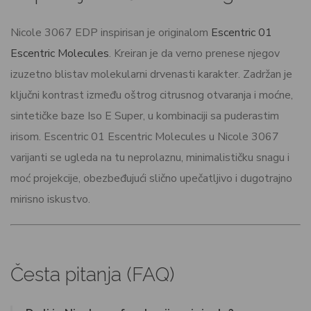
Nicole 3067 EDP inspirisan je originalom
Escentric 01
Escentric Molecules
. Kreiran je da verno prenese njegov
izuzetno blistav molekularni drvenasti karakter. Zadržan je
ključni kontrast između oštrog citrusnog otvaranja i moćne,
sintetičke baze Iso E Super, u kombinaciji sa puderastim
irisom. Escentric 01 Escentric Molecules u Nicole 3067
varijanti se ugleda na tu neprolaznu, minimalističku snagu i
moć projekcije, obezbeđujući slično upečatljivo i dugotrajno
mirisno iskustvo.
Česta pitanja (FAQ)