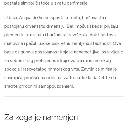
postala simbol čistoće u svetu parfimerije.
U bazi, Acqua di Gio se spušta u toplu, baršunastu i
postojanu drvenastu dimenziju. Beli mošus i kedar pružaju
plemenitu strukturu i baršunast završetak, dok hrastova
mahovina i pačuli unose diskretnu zemljanu stabilnost. Ova
baza osigurava postojanost koja je nenametljiva, ostavljajući
za sobom trag prefinjenosti koji evocira miris morskog
spokoja i rascvetalog primorskog vrta. Završnica mirisa je
smirujuća, pročišćena i idealna za trenutke kada želite da
zračite prirodnim samopouzdanjem.
Za koga je namenjen