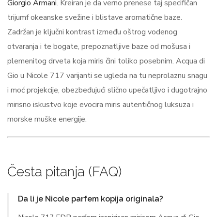
Giorgio Armani
. Kreiran je da verno prenese taj specifičan
trijumf okeanske svežine i blistave aromatične baze.
Zadržan je ključni kontrast između oštrog vodenog
otvaranja i te bogate, prepoznatljive baze od mošusa i
plemenitog drveta koja miris čini toliko posebnim. Acqua di
Gio u Nicole 717 varijanti se ugleda na tu neprolaznu snagu
i moć projekcije, obezbeđujući slično upečatljivo i dugotrajno
mirisno iskustvo koje evocira miris autentičnog luksuza i
morske muške energije.
Česta pitanja (FAQ)
Da li je Nicole parfem kopija originala?