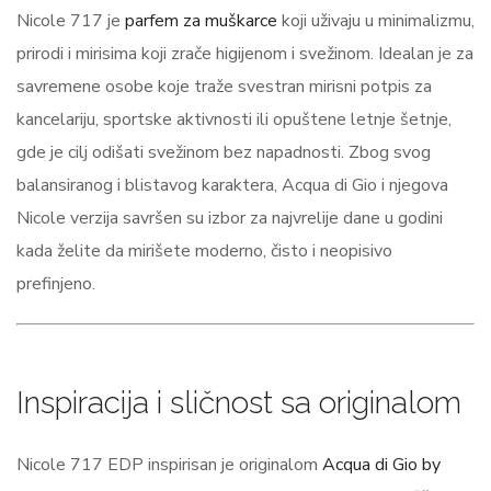
Nicole 717 je
parfem za muškarce
koji uživaju u minimalizmu,
prirodi i mirisima koji zrače higijenom i svežinom. Idealan je za
savremene osobe koje traže svestran mirisni potpis za
kancelariju, sportske aktivnosti ili opuštene letnje šetnje,
gde je cilj odišati svežinom bez napadnosti. Zbog svog
balansiranog i blistavog karaktera, Acqua di Gio i njegova
Nicole verzija savršen su izbor za najvrelije dane u godini
kada želite da mirišete moderno, čisto i neopisivo
prefinjeno.
Inspiracija i sličnost sa originalom
Nicole 717 EDP inspirisan je originalom
Acqua di Gio by