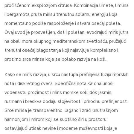
pročišćenom eksplozijom citrusa. Kombinacija limete, limuna
i bergamota pruža mirisu trenutnu solarnu energiju koja
momentalno podiže raspoloženje i stvara osećaj poleta.
Ovaj uvod je prosvetljen, čist i poletan, evocirajući miris jutra
na obali mora okupnog mediteranskom svetlošću, pružajući
trenutni osećaj blagostanja koji najavljuje kompleksno i
prozirno srce mirisa koje se polako razvija na koži.
Kako se miris razvija, u srcu nastupa prefinjena fuzija morskih
nota i diskretnog cveća. Specifična nota kalona unosi
vodenastu prozirnost i miris morske soli, dok jasmin,
ruzmarin i breskva dodaju slojevitost i prirodnu prefinjenost.
Srce mirisa je transparentno, lagano i zrači unutrašnjom
harmonijom i mirom koji se suptilno širi u prostoru,
ostavljajući utisak nevine i moderne muževnosti koja je