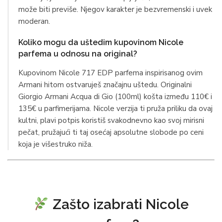
može biti previše. Njegov karakter je bezvremenski i uvek
moderan.
Koliko mogu da uštedim kupovinom Nicole
parfema u odnosu na original?
Kupovinom Nicole 717 EDP parfema inspirisanog ovim
Armani hitom ostvaruješ značajnu uštedu. Originalni
Giorgio Armani Acqua di Gio (100ml) košta između 110€ i
135€ u parfimerijama. Nicole verzija ti pruža priliku da ovaj
kultni, plavi potpis koristiš svakodnevno kao svoj mirisni
pečat, pružajući ti taj osećaj apsolutne slobode po ceni
koja je višestruko niža.
Zašto izabrati Nicole