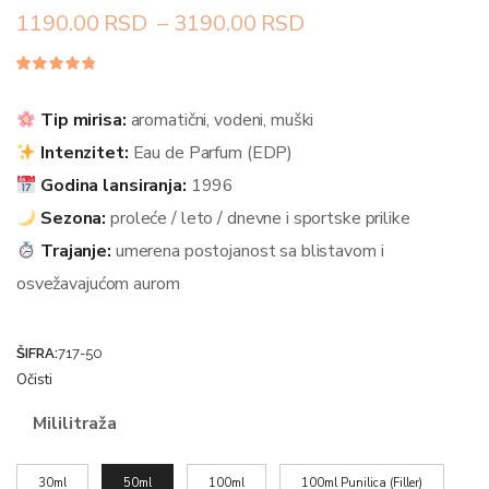
1190.00
RSD
–
3190.00
RSD
Ocenjeno
98
4.70
od
5 na
Tip mirisa:
aromatični, vodeni, muški
osnovu
ocena
Intenzitet:
Eau de Parfum (EDP)
kupaca
Godina lansiranja:
1996
Sezona:
proleće / leto / dnevne i sportske prilike
Trajanje:
umerena postojanost sa blistavom i
osvežavajućom aurom
ŠIFRA:
717-50
Očisti
Mililitraža
30ml
50ml
100ml
100ml Punilica (Filler)