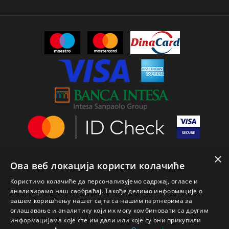
×
Ова веб локација користи колачиће
Користимо колачиће да персонализујемо садржај, огласе и
анализирамо наш саобраћај. Такође делимо информације о
вашем коришћењу нашег сајта са нашим партнерима за
оглашавање и аналитику који их могу комбиновати са другим
информацијама које сте им дали или које су они прикупили