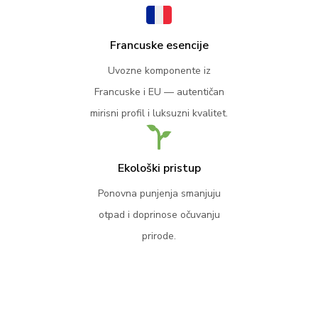
Francuske esencije
Uvozne komponente iz
Francuske i EU — autentičan
mirisni profil i luksuzni kvalitet.
Ekološki pristup
Ponovna punjenja smanjuju
otpad i doprinose očuvanju
prirode.