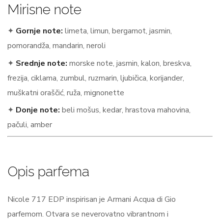
Mirisne note
✦
Gornje note:
limeta, limun, bergamot, jasmin,
pomorandža, mandarin, neroli
✦
Srednje note:
morske note, jasmin, kalon, breskva,
frezija, ciklama, zumbul, ruzmarin, ljubičica, korijander,
muškatni oraščić, ruža, mignonette
✦
Donje note:
beli mošus, kedar, hrastova mahovina,
pačuli, amber
Opis parfema
Nicole 717 EDP inspirisan je Armani Acqua di Gio
parfemom. Otvara se neverovatno vibrantnom i