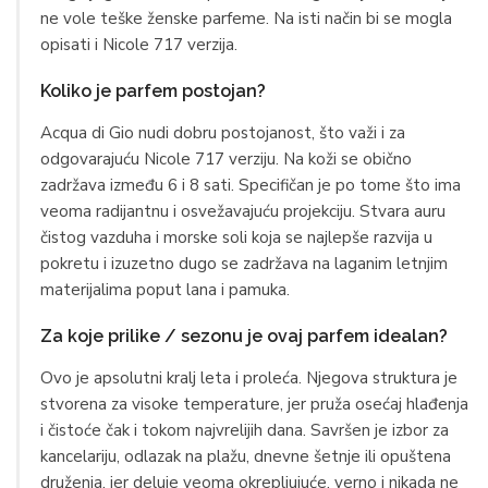
ne vole teške ženske parfeme. Na isti način bi se mogla
opisati i Nicole 717 verzija.
Koliko je parfem postojan?
Acqua di Gio nudi dobru postojanost, što važi i za
odgovarajuću Nicole 717 verziju. Na koži se obično
zadržava između 6 i 8 sati. Specifičan je po tome što ima
veoma radijantnu i osvežavajuću projekciju. Stvara auru
čistog vazduha i morske soli koja se najlepše razvija u
pokretu i izuzetno dugo se zadržava na laganim letnjim
materijalima poput lana i pamuka.
Za koje prilike / sezonu je ovaj parfem idealan?
Ovo je apsolutni kralj leta i proleća. Njegova struktura je
stvorena za visoke temperature, jer pruža osećaj hlađenja
i čistoće čak i tokom najvrelijih dana. Savršen je izbor za
kancelariju, odlazak na plažu, dnevne šetnje ili opuštena
druženja, jer deluje veoma okrepljujuće, verno i nikada ne