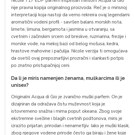
Nicole 717 EDP parfem inspirisan mirisom Acqua di Gio
nije pravna kopija originalnog proizvoda. Reč je o mirisnoj
interpretaciji koja nastoji da verno rekreira ovaj legendarni
aromatični vodeni profil - savršen balans morskih nota,
limete, limuna, bergamota i jasmina u otvaranju, sa
cvetnim i začinskim srcem od breskve, ruzmarina, frezije i
morske vode, na mekoj bazi od belog mošusa, kedra,
hrastove mahovine i pačulija. Nicole verzija ti omogućava
da osetiš ovaj prepoznatljivi prozračni i slankasti potpis
po znatno pristupačnijoj ceni.
Da li je miris namenjen ženama, muškarcima ili je
unisex?
Originalni Acqua di Gio je zvanično muški parfem. On je
dizajniran da odražava čistu muževnost koja je
istovremeno snažna i mirna poput okeana. Zbog svoje
ekstremne svežine i blagih cvetnih podtonova, miris je
izrazito prijatan, prirodan i nenametljiv. Iako je muški klasik,
zbog njegove vodene prirode često ga biraju i žene koje