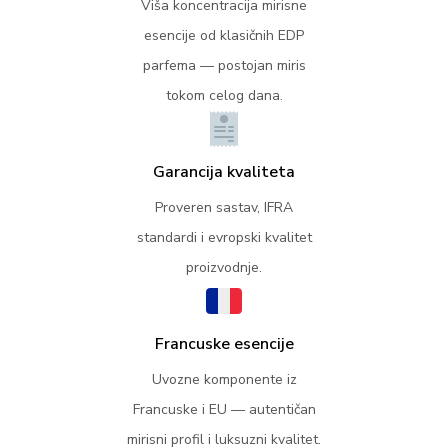
Viša koncentracija mirisne
esencije od klasičnih EDP
parfema — postojan miris
tokom celog dana.
Garancija kvaliteta
Proveren sastav, IFRA
standardi i evropski kvalitet
proizvodnje.
Francuske esencije
Uvozne komponente iz
Francuske i EU — autentičan
mirisni profil i luksuzni kvalitet.