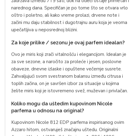
zadržava između 7 i 9 sati, dok na odeći ostaje primetan i
narednog dana. Specifičan je po tome što se otvara vrlo
oštro i poletno, ali kako vreme prolazi, drvene note i
začini mu daju stabilnost i dugotrajnu auru koja je veoma
upečatljiva u neposrednoj blizini.
Za koje prilike / sezonu je ovaj parfem idealan?
Ovo je miris koji zrači vitalnošću i elegancijom. Idealan je
za sve sezone, a naročito za proleće i jesen, poslovne
obaveze, dnevne izlaske i opuštene večernje susrete.
Zahvaljujući svom svestranom balansu između citrusa i
toplih začina, on je savršen izbor za situacije u kojima
želite miris koji je istovremeno svež, muževan i privlačan.
Koliko mogu da uštedim kupovinom Nicole
parfema u odnosu na original?
Kupovinom Nicole 812 EDP parfema inspirisanog ovim
Azzaro hitom, ostvaruješ značajnu uštedu. Originalni