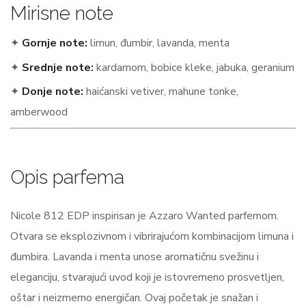
Mirisne note
✦
Gornje note:
limun, đumbir, lavanda, menta
✦
Srednje note:
kardamom, bobice kleke, jabuka, geranium
✦
Donje note:
haićanski vetiver, mahune tonke,
amberwood
Opis parfema
Nicole 812 EDP inspirisan je Azzaro Wanted parfemom.
Otvara se eksplozivnom i vibrirajućom kombinacijom limuna i
đumbira. Lavanda i menta unose aromatičnu svežinu i
eleganciju, stvarajući uvod koji je istovremeno prosvetljen,
oštar i neizmerno energičan. Ovaj početak je snažan i