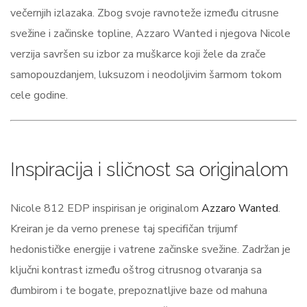
večernjih izlazaka. Zbog svoje ravnoteže između citrusne
svežine i začinske topline, Azzaro Wanted i njegova Nicole
verzija savršen su izbor za muškarce koji žele da zrače
samopouzdanjem, luksuzom i neodoljivim šarmom tokom
cele godine.
Inspiracija i sličnost sa originalom
Nicole 812 EDP inspirisan je originalom
Azzaro Wanted
.
Kreiran je da verno prenese taj specifičan trijumf
hedonističke energije i vatrene začinske svežine. Zadržan je
ključni kontrast između oštrog citrusnog otvaranja sa
đumbirom i te bogate, prepoznatljive baze od mahuna