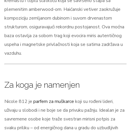
kremastu i toplu slatkoću koja se savršeno stapa sa
plemenitim amberwood-om. Haićanski vetiver zaokružuje
kompoziciju zemljanom dubinom i suvom drvenastom
strukturom, osiguravajući rekordnu postojanost. Ova moćna
baza ostavlja za sobom trag koji evocira miris autentičnog
uspeha i magnetske privlačnosti koja se satima zadržava u
vazduhu.
Za koga je namenjen
Nicole 812 je
parfem za muškarce
koji su rođeni lideri,
uživaju u slobodi i ne boje se da privuku pažnju. Idealan je za
savremene osobe koje traže svestran mirisni potpis za
svaku priliku – od energičnog dana u gradu do uzbudljivih