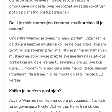
od haićanskog vetivera i tonke. Nicole verzija ti
omogućava da osetiš ovaj prepoznatljivi začinsko-citrusni
potpis po znatno pristupačnijoj ceni.
Da li je miris namenjen ženama, muškarcima ili je
unisex?
Originalni Wanted je zvanično muški parfem. Dizajniran je
da dočara harizmu muškarca koji se ne plaši rizika i koji živi
život po sopstvenim pravilima. Iako je primarno namenjen
muškarcima, zbog svoje izrazite svežine limuna i slatkoće
tonke koja mu daje kremastu završnicu, privlači sve koji
uživaju u modernim, energičnim mirisima koji zrače suncem
i toplinom. Na isti način bi se mogla opisati i Nicole 812
verzija.
Koliko je parfem postojan?
Azzaro Wanted nudi veoma dobru postojanost, što važi i
za odgovarajuću Nicole 812 verziju. Na koži se obično