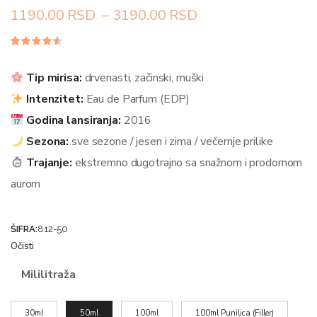
1190.00
RSD
–
3190.00
RSD
Ocenjeno
28
4.46
od
5 na
Tip mirisa:
drvenasti, začinski, muški
osnovu
ocena
Intenzitet:
Eau de Parfum (EDP)
kupaca
Godina lansiranja:
2016
Sezona:
sve sezone / jesen i zima / večernje prilike
Trajanje:
ekstremno dugotrajno sa snažnom i prodornom
aurom
ŠIFRA:
812-50
Očisti
Mililitraža
30ml
50ml
100ml
100ml Punilica (Filler)