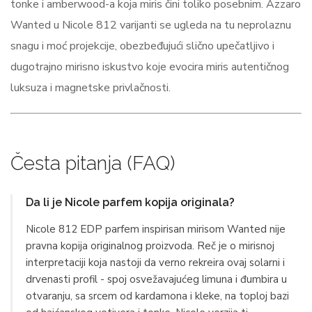
tonke i amberwood-a koja miris čini toliko posebnim. Azzaro
Wanted u Nicole 812 varijanti se ugleda na tu neprolaznu
snagu i moć projekcije, obezbeđujući slično upečatljivo i
dugotrajno mirisno iskustvo koje evocira miris autentičnog
luksuza i magnetske privlačnosti.
Česta pitanja (FAQ)
Da li je Nicole parfem kopija originala?
Nicole 812 EDP parfem inspirisan mirisom Wanted nije
pravna kopija originalnog proizvoda. Reč je o mirisnoj
interpretaciji koja nastoji da verno rekreira ovaj solarni i
drvenasti profil - spoj osvežavajućeg limuna i đumbira u
otvaranju, sa srcem od kardamona i kleke, na toploj bazi