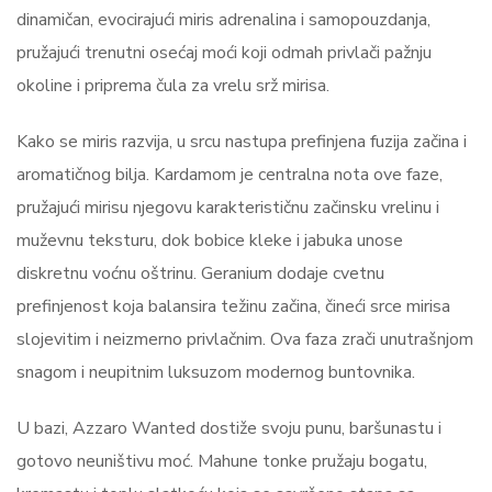
dinamičan, evocirajući miris adrenalina i samopouzdanja,
pružajući trenutni osećaj moći koji odmah privlači pažnju
okoline i priprema čula za vrelu srž mirisa.
Kako se miris razvija, u srcu nastupa prefinjena fuzija začina i
aromatičnog bilja. Kardamom je centralna nota ove faze,
pružajući mirisu njegovu karakterističnu začinsku vrelinu i
muževnu teksturu, dok bobice kleke i jabuka unose
diskretnu voćnu oštrinu. Geranium dodaje cvetnu
prefinjenost koja balansira težinu začina, čineći srce mirisa
slojevitim i neizmerno privlačnim. Ova faza zrači unutrašnjom
snagom i neupitnim luksuzom modernog buntovnika.
U bazi, Azzaro Wanted dostiže svoju punu, baršunastu i
gotovo neuništivu moć. Mahune tonke pružaju bogatu,