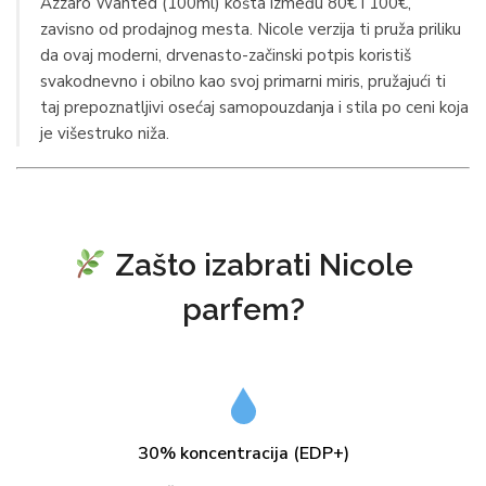
Azzaro Wanted (100ml) košta između 80€ i 100€,
zavisno od prodajnog mesta. Nicole verzija ti pruža priliku
da ovaj moderni, drvenasto-začinski potpis koristiš
svakodnevno i obilno kao svoj primarni miris, pružajući ti
taj prepoznatljivi osećaj samopouzdanja i stila po ceni koja
je višestruko niža.
Zašto izabrati Nicole
parfem?
30% koncentracija (EDP+)