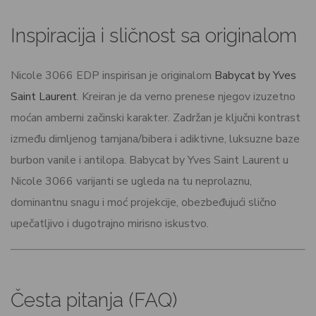
Inspiracija i sličnost sa originalom
Nicole 3066 EDP inspirisan je originalom
Babycat by Yves
Saint Laurent
. Kreiran je da verno prenese njegov izuzetno
moćan amberni začinski karakter. Zadržan je ključni kontrast
između dimljenog tamjana/bibera i adiktivne, luksuzne baze
burbon vanile i antilopa. Babycat by Yves Saint Laurent u
Nicole 3066 varijanti se ugleda na tu neprolaznu,
dominantnu snagu i moć projekcije, obezbeđujući slično
upečatljivo i dugotrajno mirisno iskustvo.
Česta pitanja (FAQ)