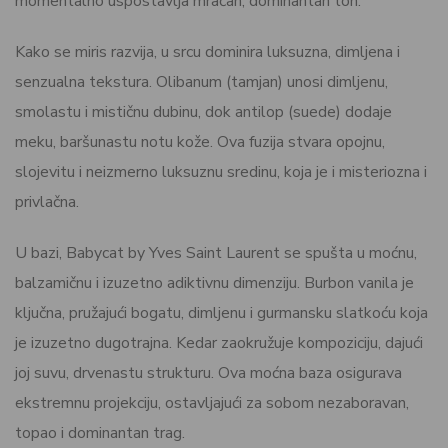
momentalno uspostavlja mračan, dominantan ton.
Kako se miris razvija, u srcu dominira luksuzna, dimljena i
senzualna tekstura. Olibanum (tamjan) unosi dimljenu,
smolastu i mističnu dubinu, dok antilop (suede) dodaje
meku, baršunastu notu kože. Ova fuzija stvara opojnu,
slojevitu i neizmerno luksuznu sredinu, koja je i misteriozna i
privlačna.
U bazi, Babycat by Yves Saint Laurent se spušta u moćnu,
balzamičnu i izuzetno adiktivnu dimenziju. Burbon vanila je
ključna, pružajući bogatu, dimljenu i gurmansku slatkoću koja
je izuzetno dugotrajna. Kedar zaokružuje kompoziciju, dajući
joj suvu, drvenastu strukturu. Ova moćna baza osigurava
ekstremnu projekciju, ostavljajući za sobom nezaboravan,
topao i dominantan trag.