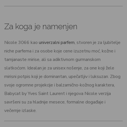
Za koga je namenjen
Nicole 3066 kao
univerzalni parfem
, stvoren je za ljubitelje
niche parfema i za osobe koje cene izuzetnu moć, kožne i
tamjanaste mirise, ali sa adiktivnom gurmanskom
slatkoćom. Idealan je za unisex nošenje, za one koji žele
mirisni potpis koji je dominantan, upečatljiv i luksuzan. Zbog
svoje ogromne projekcije i balzamično-kožnog karaktera,
Babycat by Yves Saint Laurent i njegova Nicole verzija
savršeni su za hladnije mesece, formalne događaje i
večernje izlaske.