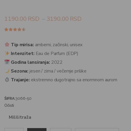
1190.00
RSD
–
3190.00
RSD
Ocenjeno
9
4.44
od
5 na
Tip mirisa:
amberni, začinski, unisex
osnovu
ocena
Intenzitet:
Eau de Parfum (EDP)
kupaca
Godina lansiranja:
2022
Sezona:
jesen / zima / večernje prilike
Trajanje:
ekstremno dugotrajno sa enormnom aurom
ŠIFRA:
3066-50
Očisti
Mililitraža