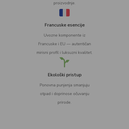
proizvodnje.
Francuske esencije
Uvozne komponente iz
Francuske i EU — autentičan
mirisni profil i luksuzni kvalitet.
Ekološki pristup
Ponovna punjenja smanjuju
otpad i doprinose očuvanju
prirode.