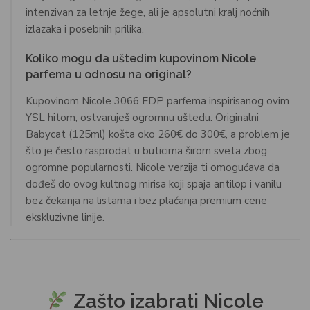
intenzivan za letnje žege, ali je apsolutni kralj noćnih
izlazaka i posebnih prilika.
Koliko mogu da uštedim kupovinom Nicole
parfema u odnosu na original?
Kupovinom Nicole 3066 EDP parfema inspirisanog ovim
YSL hitom, ostvaruješ ogromnu uštedu. Originalni
Babycat (125ml) košta oko 260€ do 300€, a problem je
što je često rasprodat u buticima širom sveta zbog
ogromne popularnosti. Nicole verzija ti omogućava da
dođeš do ovog kultnog mirisa koji spaja antilop i vanilu
bez čekanja na listama i bez plaćanja premium cene
ekskluzivne linije.
Zašto izabrati Nicole