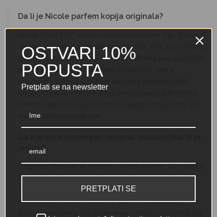
Da li je Nicole parfem kopija originala?
Nicole 3066 EDP parfem inspirisan mirisom YSL Babycat
nije pravna kopija originalnog proizvoda. Reč je o mirisnoj
OSTVARI 10%
interpretaciji koja nastoji da verno rekreira ovaj specifičan
POPUSTA
profil bez korišćenja zaštićene recepture, imena
prestižnog brenda ili njihove luksuzne minimalističke
Pretplati se na newsletter
bočice. Ovakve interpretacije omogućavaju ljubiteljima
parfema da nose ovaj trenutno najpopularniji potpis po
znatno pristupačnijoj ceni.
Da li je miris namenjen ženama, muškarcima ili je
unisex?
Originalni Babycat je zvanično unisex parfem. Iako vanila
često vuče na žensku stranu, ovde je ona "zadimljena"
PRETPLATI SE
tamjanom i oštrim biberom, dok note kože daju mirisu
muževnu čvrstinu. Rezultat je savršeno balansiran,
provokativan miris koji podjednako dobro stoji svima koji