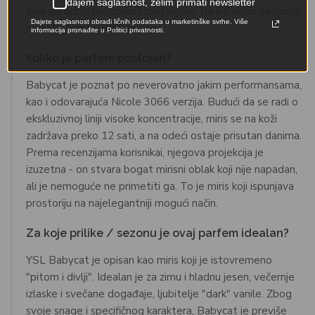
dajem saglasnost, želim primati newsletter
žele da odišu luksuzom i misterijom. Na isti način se može
Dajete saglasnost obradi ličnih podataka u marketinške svrhe. Više
opisati i Nicole 3066 verzija.
informacija pronađite u Politici privatnosti.
Koliko je parfem postojan?
Babycat je poznat po neverovatno jakim performansama,
kao i odovarajuća Nicole 3066 verzija. Budući da se radi o
ekskluzivnoj liniji visoke koncentracije, miris se na koži
zadržava preko 12 sati, a na odeći ostaje prisutan danima.
Prema recenzijama korisnikai, njegova projekcija je
izuzetna - on stvara bogat mirisni oblak koji nije napadan,
ali je nemoguće ne primetiti ga. To je miris koji ispunjava
prostoriju na najelegantniji mogući način.
Za koje prilike / sezonu je ovaj parfem idealan?
YSL Babycat je opisan kao miris koji je istovremeno
"pitom i divlji". Idealan je za zimu i hladnu jesen, večernje
izlaske i svečane događaje, ljubitelje "dark" vanile. Zbog
svoje snage i specifičnog karaktera, Babycat je previše