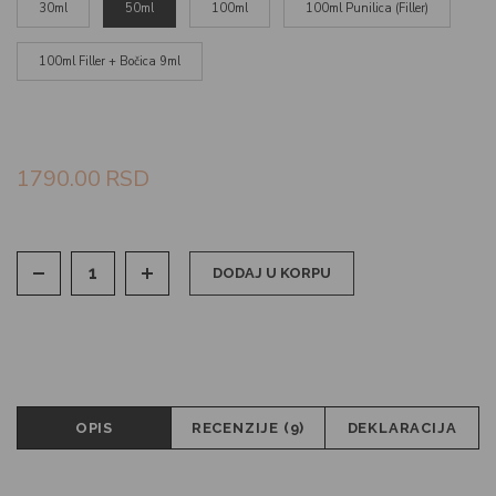
30ml
50ml
100ml
100ml Punilica (Filler)
100ml Filler + Bočica 9ml
1790.00
RSD
DODAJ U KORPU
OPIS
RECENZIJE (9)
DEKLARACIJA