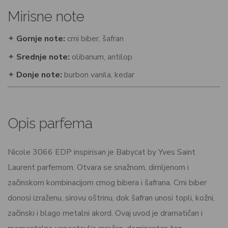
Mirisne note
✦
Gornje note:
crni biber, šafran
✦
Srednje note:
olibanum, antilop
✦
Donje note:
burbon vanila, kedar
Opis parfema
Nicole 3066 EDP inspirisan je Babycat by Yves Saint
Laurent parfemom. Otvara se snažnom, dimljenom i
začinskom kombinacijom crnog bibera i šafrana. Crni biber
donosi izraženu, sirovu oštrinu, dok šafran unosi topli, kožni,
začinski i blago metalni akord. Ovaj uvod je dramatičan i