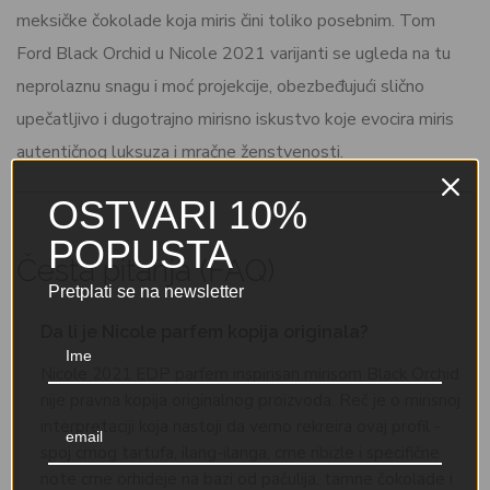
meksičke čokolade koja miris čini toliko posebnim. Tom
Ford Black Orchid u Nicole 2021 varijanti se ugleda na tu
neprolaznu snagu i moć projekcije, obezbeđujući slično
upečatljivo i dugotrajno mirisno iskustvo koje evocira miris
autentičnog luksuza i mračne ženstvenosti.
OSTVARI 10%
POPUSTA
Česta pitanja (FAQ)
Pretplati se na newsletter
Da li je Nicole parfem kopija originala?
Nicole 2021 EDP parfem inspirisan mirisom Black Orchid
nije pravna kopija originalnog proizvoda. Reč je o mirisnoj
interpretaciji koja nastoji da verno rekreira ovaj profil -
spoj crnog tartufa, ilang-ilanga, crne ribizle i specifične
note crne orhideje na bazi od pačulija, tamne čokolade i