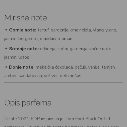
Mirisne note
✦
Gornje note:
tartuf, gardenija, crna ribizla, ylang-ylang,
jasmin, bergamot, mandarina, limun
✦
Srednje note:
orhideja, začini, gardenija, voćne note,
jasmin, lotos
✦
Donje note:
meksička čokolada, pačuli, vanila, tamjan,
amber, sandalovina, vetiver, beli mošus
Opis parfema
Nicole 2021 EDP inspirisan je Tom Ford Black Orchid