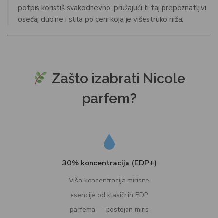
potpis koristiš svakodnevno, pružajući ti taj prepoznatljivi
osećaj dubine i stila po ceni koja je višestruko niža.
Zašto izabrati Nicole
parfem?
30% koncentracija (EDP+)
Viša koncentracija mirisne
esencije od klasičnih EDP
parfema — postojan miris