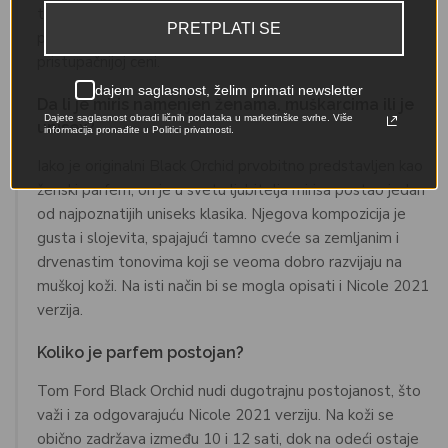
tamjana. Nicole verzija ti omogućava da osetiš ovaj
PRETPLATI SE
prepoznatljivi zemljani i cvetni miris po znatno
pristupačnijoj ceni.
dajem saglasnost, želim primati newsletter
Da li je miris namenjen ženama, muškarcima ili je
Dajete saglasnost obradi ličnih podataka u marketinške svrhe. Više
unisex?
informacija pronađite u Politici privatnosti.
Iako je originalni Black Orchid prvobitno predstavljen kao
ženski parfem, on je u svetu ljubitelja mirisa postao jedan
od najpoznatijih uniseks klasika. Njegova kompozicija je
gusta i slojevita, spajajući tamno cveće sa zemljanim i
drvenastim tonovima koji se veoma dobro razvijaju na
muškoj koži. Na isti način bi se mogla opisati i Nicole 2021
verzija.
Koliko je parfem postojan?
Tom Ford Black Orchid nudi dugotrajnu postojanost, što
važi i za odgovarajuću Nicole 2021 verziju. Na koži se
obično zadržava između 10 i 12 sati, dok na odeći ostaje