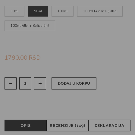
30ml
50ml
100ml
100ml Punilica (Filler)
100ml Filler + Bočica 9ml
1790.00
RSD
DODAJ U KORPU
OPIS
RECENZIJE (119)
DEKLARACIJA