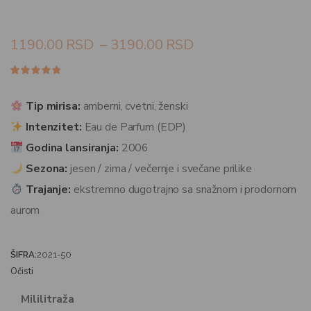
1190.00
RSD
–
3190.00
RSD
Ocenjeno
119
4.69
od
5 na
Tip mirisa:
amberni, cvetni, ženski
osnovu
ocena
Intenzitet:
Eau de Parfum (EDP)
kupaca
Godina lansiranja:
2006
Sezona:
jesen / zima / večernje i svečane prilike
Trajanje:
ekstremno dugotrajno sa snažnom i prodornom
aurom
ŠIFRA:
2021-50
Očisti
Mililitraža