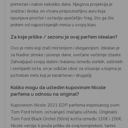
primetan i nakon nekoliko dana. Njegova projekcija je
snažna i široka; on stvara prepoznatljivu auru koja
ispunjava prostor i ostavlja upečatljiv trag, što ga čini
jednim od najpostojanijih mirisa u svojoj klasi.
Za koje prilike / sezonu je ovaj parfem idealan?
Ovo je miris koji zrači misterijom i elegancijom. Idealan je
za hladne zimske i jesenje dane, svečane večernje izlaske.
Zahvaljujući svojoj dubini i balansu između slatkih, začinskih
i zemljanih nota, on je odličan izbor za situacije u kojima je
potreban miris koji je karakteran i drugačiji.
Koliko mogu da uštedim kupovinom Nicole
parfema u odnosu na original?
Kupovinom Nicole 2021 EDP parfema inspirisanog ovim
Tom Ford hitom, ostvaruješ značajnu uštedu. Originalni
Tom Ford Black Orchid (50ml) košta između 130€ i 150€.
Nicole verzija ti pruža priliku da ovaj kompleksni, tamni