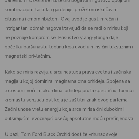
parfemom. Otvara se izuzetno bogatom i gotovo opojnom
kombinacijom tartufa i gardenije, prožetom iskričavim
citrusima i crnom ribizlom. Ovaj uvod je gust, mračan i
intrigantan, odmah nagoveštavajući da se radi o mirisu koji
ne poznaje kompromise. Prisustvo ylang-ylanga daje
početku baršunastu toplinu koja uvod u miris čini luksuznim i
magnetski privlačnim.
Kako se miris razvija, u srcu nastupa prava cvetna i začinska
magija u kojoj dominira imaginarna crna orhideja. Spojena sa
lotosom i voćnim akordima, orhideja pruža specifičnu, tamnu i
kremastu senzualnost koja je zaštitni znak ovog parfema.
Začini unose vrelu energiju koja srce mirisa čini dubokim i
pulsirajućim, evocirajući osećaj apsolutne moći i prefinjenosti.
U bazi, Tom Ford Black Orchid dostiže vrhunac svoje