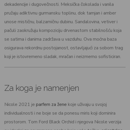
dekadencije i dugovečnosti. Meksička čokolada i vanila
pružaju adiktivnu gurmansku toplinu, dok tamjan i amber
unose mističnu, balzamičnu dubinu. Sandalovina, vetiver i
pačuli zaokružuju kompoziciju drvenastom stabilnošću koja
se satima i danima zadržava u vazduhu. Ova moćna baza
osigurava rekordnu postojanost, ostavljajući za sobom trag
koji je istovremeno sladak, mračan i neizmerno sofisticiran.
Za koga je namenjen
Nicole 2021 je
parfem za žene
koje uživaju u svojoj
individualnosti i ne boje se da ponesu miris koji dominira
prostorom. Tom Ford Black Orchid i njegova Nicole verzija