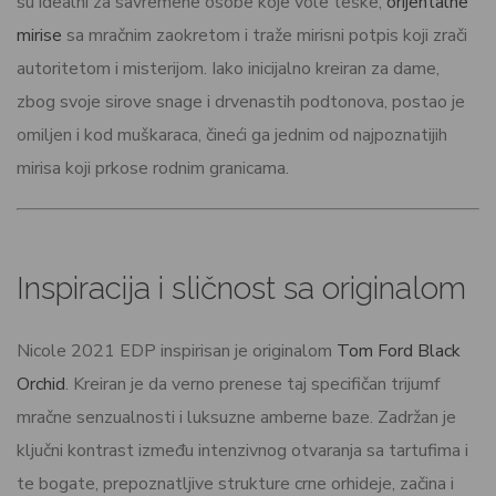
su idealni za savremene osobe koje vole teške,
orijentalne
mirise
sa mračnim zaokretom i traže mirisni potpis koji zrači
autoritetom i misterijom. Iako inicijalno kreiran za dame,
zbog svoje sirove snage i drvenastih podtonova, postao je
omiljen i kod muškaraca, čineći ga jednim od najpoznatijih
mirisa koji prkose rodnim granicama.
Inspiracija i sličnost sa originalom
Nicole 2021 EDP inspirisan je originalom
Tom Ford Black
Orchid
. Kreiran je da verno prenese taj specifičan trijumf
mračne senzualnosti i luksuzne amberne baze. Zadržan je
ključni kontrast između intenzivnog otvaranja sa tartufima i
te bogate, prepoznatljive strukture crne orhideje, začina i