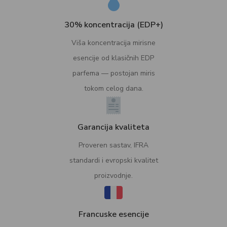
30% koncentracija (EDP+)
Viša koncentracija mirisne
esencije od klasičnih EDP
parfema — postojan miris
tokom celog dana.
Garancija kvaliteta
Proveren sastav, IFRA
standardi i evropski kvalitet
proizvodnje.
Francuske esencije