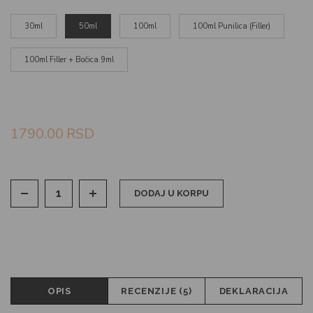
30ml
50ml
100ml
100ml Punilica (Filler)
100ml Filler + Bočica 9ml
1790.00
RSD
DODAJ U KORPU
OPIS
RECENZIJE (5)
DEKLARACIJA