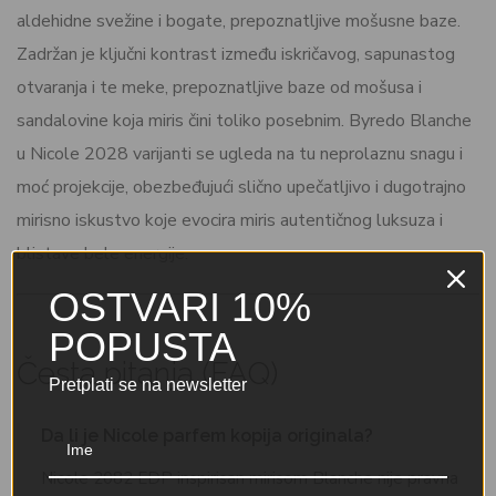
aldehidne svežine i bogate, prepoznatljive mošusne baze.
Zadržan je ključni kontrast između iskričavog, sapunastog
otvaranja i te meke, prepoznatljive baze od mošusa i
sandalovine koja miris čini toliko posebnim. Byredo Blanche
u Nicole 2028 varijanti se ugleda na tu neprolaznu snagu i
moć projekcije, obezbeđujući slično upečatljivo i dugotrajno
mirisno iskustvo koje evocira miris autentičnog luksuza i
blistave bele energije.
OSTVARI 10%
POPUSTA
Česta pitanja (FAQ)
Pretplati se na newsletter
Da li je Nicole parfem kopija originala?
Nicole 2082 EDP inspirisan mirisom Blanche nije pravna