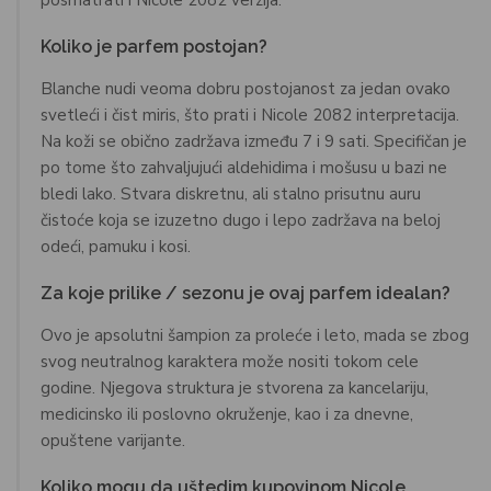
posmatrati i Nicole 2082 verzija.
Koliko je parfem postojan?
Blanche nudi veoma dobru postojanost za jedan ovako
svetleći i čist miris, što prati i Nicole 2082 interpretacija.
Na koži se obično zadržava između 7 i 9 sati. Specifičan je
po tome što zahvaljujući aldehidima i mošusu u bazi ne
bledi lako. Stvara diskretnu, ali stalno prisutnu auru
čistoće koja se izuzetno dugo i lepo zadržava na beloj
odeći, pamuku i kosi.
Za koje prilike / sezonu je ovaj parfem idealan?
Ovo je apsolutni šampion za proleće i leto, mada se zbog
svog neutralnog karaktera može nositi tokom cele
godine. Njegova struktura je stvorena za kancelariju,
medicinsko ili poslovno okruženje, kao i za dnevne,
opuštene varijante.
Koliko mogu da uštedim kupovinom Nicole