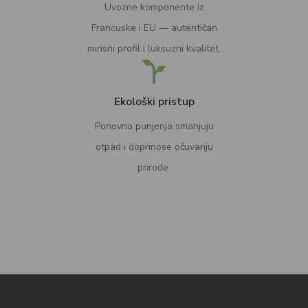
Uvozne komponente iz
Francuske i EU — autentičan
mirisni profil i luksuzni kvalitet.
Ekološki pristup
Ponovna punjenja smanjuju
otpad i doprinose očuvanju
prirode.