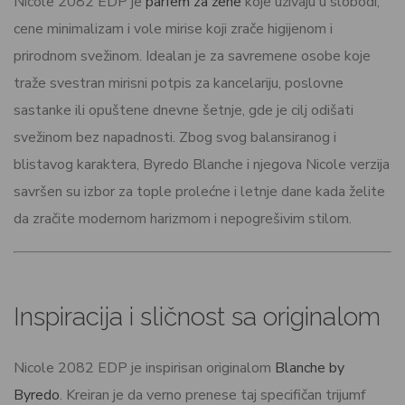
Nicole 2082 EDP je
parfem za žene
koje uživaju u slobodi,
cene minimalizam i vole mirise koji zrače higijenom i
prirodnom svežinom. Idealan je za savremene osobe koje
traže svestran mirisni potpis za kancelariju, poslovne
sastanke ili opuštene dnevne šetnje, gde je cilj odišati
svežinom bez napadnosti. Zbog svog balansiranog i
blistavog karaktera, Byredo Blanche i njegova Nicole verzija
savršen su izbor za tople prolećne i letnje dane kada želite
da zračite modernom harizmom i nepogrešivim stilom.
Inspiracija i sličnost sa originalom
Nicole 2082 EDP je inspirisan originalom
Blanche by
Byredo
. Kreiran je da verno prenese taj specifičan trijumf