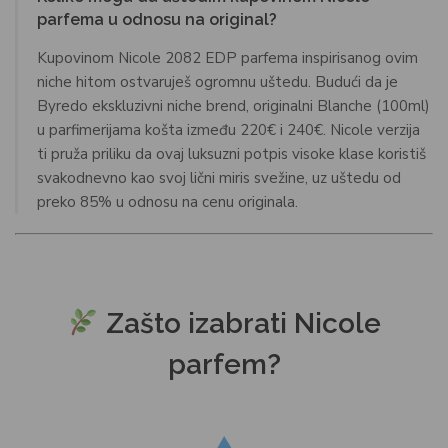
parfema u odnosu na original?
Kupovinom Nicole 2082 EDP parfema inspirisanog ovim
niche hitom ostvaruješ ogromnu uštedu. Budući da je
Byredo ekskluzivni niche brend, originalni Blanche (100ml)
u parfimerijama košta između 220€ i 240€. Nicole verzija
ti pruža priliku da ovaj luksuzni potpis visoke klase koristiš
svakodnevno kao svoj lični miris svežine, uz uštedu od
preko 85% u odnosu na cenu originala.
Zašto izabrati Nicole
parfem?