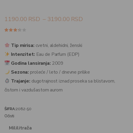
1190.00
RSD
–
3190.00
RSD
Ocenjeno
5
3.20
od 5
Tip mirisa:
cvetni, aldehidni, ženski
na
osnovu
Intenzitet:
Eau de Parfum (EDP)
ocena
kupaca
Godina lansiranja:
2009
Sezona:
proleće / leto / dnevne prilike
Trajanje:
dugotrajnost iznad proseka sa blistavom,
čistom i vazdušastom aurom
ŠIFRA:
2082-50
Očisti
Mililitraža