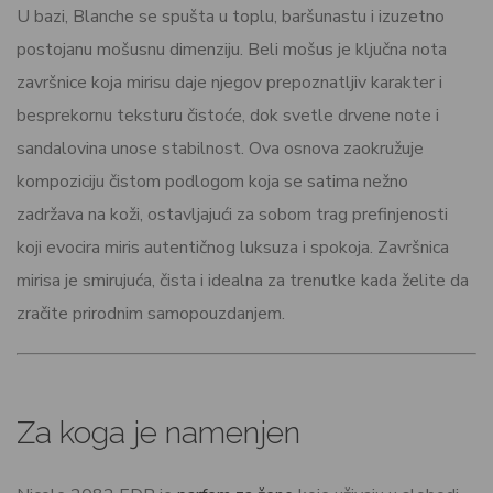
U bazi, Blanche se spušta u toplu, baršunastu i izuzetno
postojanu mošusnu dimenziju. Beli mošus je ključna nota
završnice koja mirisu daje njegov prepoznatljiv karakter i
besprekornu teksturu čistoće, dok svetle drvene note i
sandalovina unose stabilnost. Ova osnova zaokružuje
kompoziciju čistom podlogom koja se satima nežno
zadržava na koži, ostavljajući za sobom trag prefinjenosti
koji evocira miris autentičnog luksuza i spokoja. Završnica
mirisa je smirujuća, čista i idealna za trenutke kada želite da
zračite prirodnim samopouzdanjem.
Za koga je namenjen