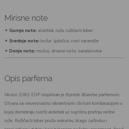
Mirisne note
✦
Gornje note:
aldehidi, ruža, ružičasti biber
✦
Srednje note:
božur, ljubičica, cvet narandže
✦
Donje note:
mošus, drvene note, sandalovina
Opis parfema
Nicole 2082 EDP inspirisan je Byredo Blanche parfemom.
Otvara se neverovatno vibrantnom i čistom kombinacijom u
kojoj dominiraju svetli aldehidi uz suptilnu pratnju nežne
ruže. Ružičasti biber pruža unikatnu, blago začinsku i