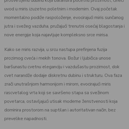
prosvetljenu dubinu koja balansira početnu prozirnost, čineći
uvod u miris izuzetno poletnim i modernim. Ovaj početak
momentalno podiže raspoloženje, evocirajući miris sunčanog
jutra i svežeg vazduha, pružajući trenutni osećaj blagostanja i
nove energije koja najavljuje kompleksno srce mirisa.
Kako se miris razvija, u srcu nastupa prefinjena fuzija
prozirnog cveća i mekih tonova. Božur i ljubičica unose
baršunastu cvetnu eleganciju i vazdušastu prozirnost, dok
cvet narandže dodaje diskretnu dubinu i strukturu. Ova faza
zrači unutrašnjom harmonijom i mirom, evocirajući miris
rascvetalog vrta koji se savršeno stapa sa svežinom
povetarca, ostavljajući utisak moderne ženstvenosti koja
dominira prostorom na suptilan i autoritativan način, bez
prevelike napadnosti.