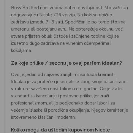
Boss Bottled nudi veoma dobru postojanost, što važi i za
odgovarajuću Nicole 726 verziju. Na koži se obično
zadržava između 7 i 9 sati. Specifičan je po tome što ima
umerenu, ali postojanu auru. Ne opterećuje okolinu, već
stvara prijatan oblak čistoće i začinjene topline koji se
izuzetno dugo zadržava na vunenim džemperima i
košuljama.
Za koje prilike / sezonu je ovaj parfem idealan?
Ovo je jedan od najsvestranijih mirisa ikada kreiranih.
Idealan je za proleće i jesen, ali se zbog svoje balansirane
strukture savršeno nosi tokom cele godine. On je zlatni
standard za kancelariju i poslovne prilike, jer zrači
profesionalizmom, ali je podjednako dobar izbor i za
večernje izlaske ili porodična okupljanja. Njegov karakter je
istovremeno klasičan i moderan.
Koliko mogu da uštedim kupovinom Nicole