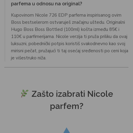
parfema u odnosu na original?
Kupovinom Nicole 726 EDP parfema inspirisanog ovim
Boss bestselerom ostvaruješ značajnu uštedu. Originalni
Hugo Boss Boss Bottled (100ml) košta između 85€ i
110€ u parfimerijama. Nicole verzija ti pruža priliku da ovaj
luksuzni, pobednički potpis koristiš svakodnevno kao svoj
mirisni pečat, pružajući ti taj osećaj sređenosti po ceni koja
je višestruko niža.
Zašto izabrati Nicole
parfem?