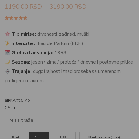
1190.00
RSD
–
3190.00
RSD
Ocenjeno
56
4.68
od
5 na
Tip mirisa:
drvenasti, začinski, muški
osnovu
ocena
Intenzitet:
Eau de Parfum (EDP)
kupaca
Godina lansiranja:
1998
Sezona:
jesen / zima / proleće / dnevne i poslovne prilike
Trajanje:
dugotrajnost iznad proseka sa umerenom,
prefinjenom aurom
ŠIFRA:
726-50
Očisti
Mililitraža
30ml
50ml
100ml
100ml Punilica (Filler)