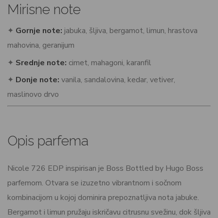
Mirisne note
✦
Gornje note:
jabuka, šljiva, bergamot, limun, hrastova
mahovina, geranijum
✦
Srednje note:
cimet, mahagoni, karanfil
✦
Donje note:
vanila, sandalovina, kedar, vetiver,
maslinovo drvo
Opis parfema
Nicole 726 EDP inspirisan je Boss Bottled by Hugo Boss
parfemom. Otvara se izuzetno vibrantnom i sočnom
kombinacijom u kojoj dominira prepoznatljiva nota jabuke.
Bergamot i limun pružaju iskričavu citrusnu svežinu, dok šljiva