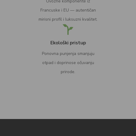
Uvozne komponente iz
Francuske i EU — autentičan
mirisni profil i luksuzni kvalitet.
Ekološki pristup
Ponovna punjenja smanjuju
otpad i doprinose očuvanju
prirode.