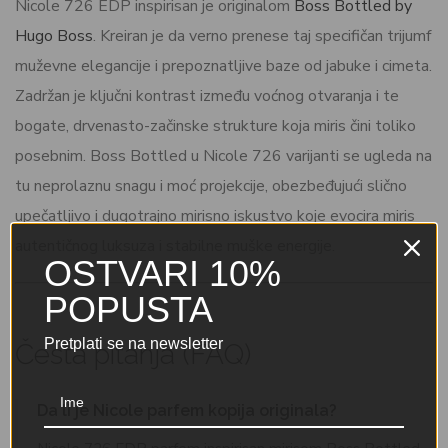
Nicole 726 EDP inspirisan je originalom
Boss Bottled by
Hugo Boss
. Kreiran je da verno prenese taj specifičan trijumf
muževne elegancije i prepoznatljive baze od jabuke i cimeta.
Zadržan je ključni kontrast između voćnog otvaranja i te
bogate, drvenasto-začinske strukture koja miris čini toliko
posebnim. Boss Bottled u Nicole 726 varijanti se ugleda na
tu neprolaznu snagu i moć projekcije, obezbeđujući slično
upečatljivo i dugotrajno mirisno iskustvo koje evocira miris
autentičnog luksuza i stabilne muške energije.
OSTVARI 10%
POPUSTA
Pretplati se na newsletter
Česta pitanja (FAQ)
Da li je Nicole parfem kopija originala?