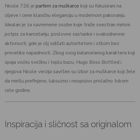
Nicole 726 je
parfem za muškarce
koji su fokusirani na
ciljeve i cene klasičnu eleganciju u modernom pakovanju.
Idealan je za savremene osobe koje traže svestran mirisni
potpis za kancelariju, poslovne sastanke i svakodnevne
aktivnosti, gde je cilj odišati autoritetom i stilom bez
prevelike napadnosti. Zbog svog balansiranog karaktera koji
spaja voćnu svežinu i toplu bazu, Hugo Boss Bottled i
njegova Nicole verzija savršen su izbor za muškarce koji žele
da mirišu prefinjeno, luksuzno i neopisivo privlačno tokom
cele godine.
Inspiracija i sličnost sa originalom