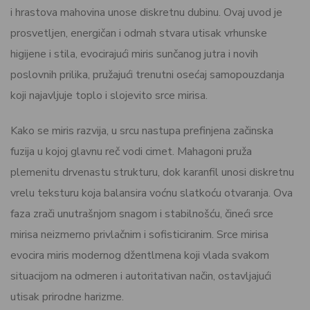
i hrastova mahovina unose diskretnu dubinu. Ovaj uvod je
prosvetljen, energičan i odmah stvara utisak vrhunske
higijene i stila, evocirajući miris sunčanog jutra i novih
poslovnih prilika, pružajući trenutni osećaj samopouzdanja
koji najavljuje toplo i slojevito srce mirisa.
Kako se miris razvija, u srcu nastupa prefinjena začinska
fuzija u kojoj glavnu reč vodi cimet. Mahagoni pruža
plemenitu drvenastu strukturu, dok karanfil unosi diskretnu
vrelu teksturu koja balansira voćnu slatkoću otvaranja. Ova
faza zrači unutrašnjom snagom i stabilnošću, čineći srce
mirisa neizmerno privlačnim i sofisticiranim. Srce mirisa
evocira miris modernog džentlmena koji vlada svakom
situacijom na odmeren i autoritativan način, ostavljajući
utisak prirodne harizme.