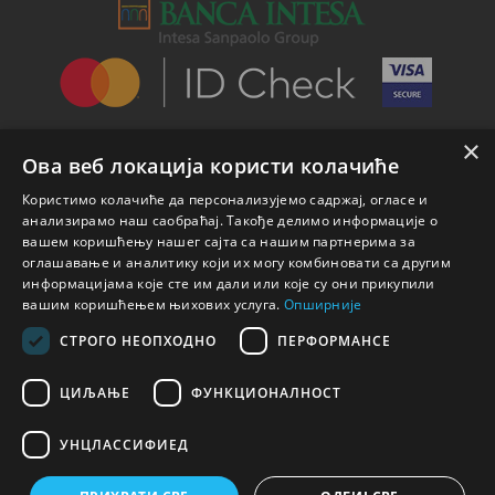
×
Ова веб локација користи колачиће
Користимо колачиће да персонализујемо садржај, огласе и
анализирамо наш саобраћај. Такође делимо информације о
вашем коришћењу нашег сајта са нашим партнерима за
оглашавање и аналитику који их могу комбиновати са другим
информацијама које сте им дали или које су они прикупили
вашим коришћењем њихових услуга.
Опширније
СТРОГО НЕОПХОДНО
ПЕРФОРМАНСЕ
ЦИЉАЊЕ
ФУНКЦИОНАЛНОСТ
УНЦЛАССИФИЕД
© 2026 Nicole Parfemi