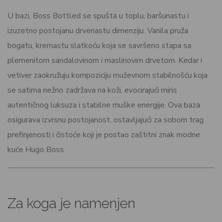
U bazi, Boss Bottled se spušta u toplu, baršunastu i
izuzetno postojanu drvenastu dimenziju. Vanila pruža
bogatu, kremastu slatkoću koja se savršeno stapa sa
plemenitom sandalovinom i maslinovim drvetom. Kedar i
vetiver zaokružuju kompoziciju muževnom stabilnošću koja
se satima nežno zadržava na koži, evocirajući miris
autentičnog luksuza i stabilne muške energije. Ova baza
osigurava izvrsnu postojanost, ostavljajući za sobom trag
prefinjenosti i čistoće koji je postao zaštitni znak modne
kuće Hugo Boss.
Za koga je namenjen