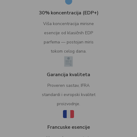
30% koncentracija (EDP+)
Viša koncentracija mirisne
esencije od klasičnih EDP
parfema — postojan miris
tokom celog dana.
Garancija kvaliteta
Proveren sastav, IFRA
standardi i evropski kvalitet
proizvodnje.
Francuske esencije