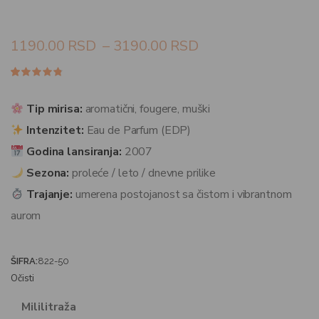
1190.00
RSD
–
3190.00
RSD
Ocenjeno
12
4.67
od
5 na
Tip mirisa:
aromatični, fougere, muški
osnovu
ocena
Intenzitet:
Eau de Parfum (EDP)
kupaca
Godina lansiranja:
2007
Sezona:
proleće / leto / dnevne prilike
Trajanje:
umerena postojanost sa čistom i vibrantnom
aurom
ŠIFRA:
822-50
Očisti
Mililitraža