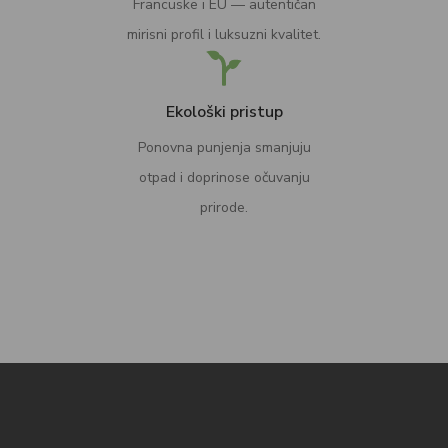
Francuske i EU — autentičan
mirisni profil i luksuzni kvalitet.
Ekološki pristup
Ponovna punjenja smanjuju
otpad i doprinose očuvanju
prirode.