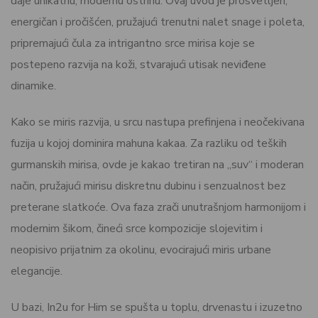
daje unikatnu, modernu oštrinu. Ovaj uvod je prosvetljen,
energičan i pročišćen, pružajući trenutni nalet snage i poleta,
pripremajući čula za intrigantno srce mirisa koje se
postepeno razvija na koži, stvarajući utisak neviđene
dinamike.
Kako se miris razvija, u srcu nastupa prefinjena i neočekivana
fuzija u kojoj dominira mahuna kakaa. Za razliku od teških
gurmanskih mirisa, ovde je kakao tretiran na „suv“ i moderan
način, pružajući mirisu diskretnu dubinu i senzualnost bez
preterane slatkoće. Ova faza zrači unutrašnjom harmonijom i
modernim šikom, čineći srce kompozicije slojevitim i
neopisivo prijatnim za okolinu, evocirajući miris urbane
elegancije.
U bazi, In2u for Him se spušta u toplu, drvenastu i izuzetno