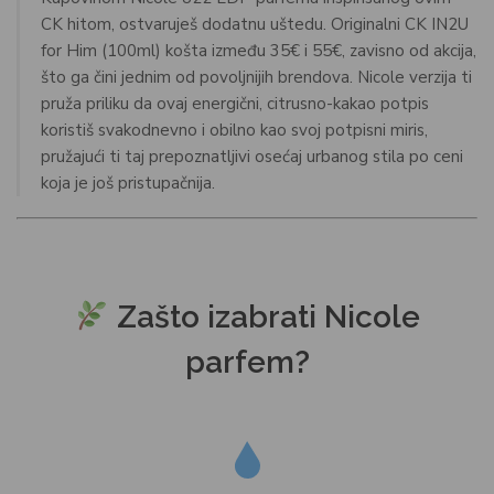
CK hitom, ostvaruješ dodatnu uštedu. Originalni CK IN2U
for Him (100ml) košta između 35€ i 55€, zavisno od akcija,
što ga čini jednim od povoljnijih brendova. Nicole verzija ti
pruža priliku da ovaj energični, citrusno-kakao potpis
koristiš svakodnevno i obilno kao svoj potpisni miris,
pružajući ti taj prepoznatljivi osećaj urbanog stila po ceni
koja je još pristupačnija.
Zašto izabrati Nicole
parfem?