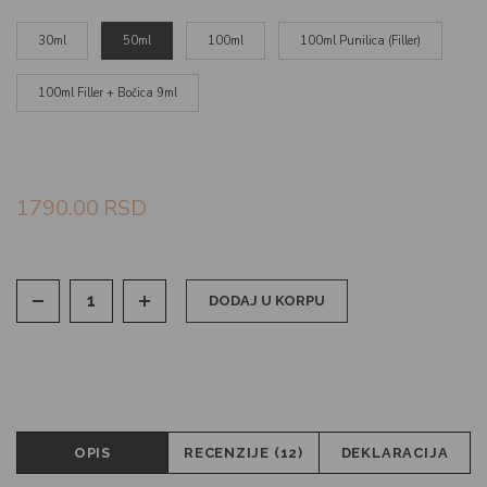
30ml
50ml
100ml
100ml Punilica (Filler)
100ml Filler + Bočica 9ml
1790.00
RSD
DODAJ U KORPU
OPIS
RECENZIJE (12)
DEKLARACIJA