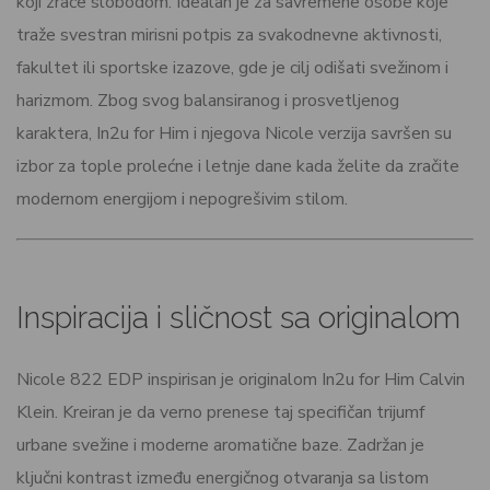
koji zrače slobodom. Idealan je za savremene osobe koje
traže svestran mirisni potpis za svakodnevne aktivnosti,
fakultet ili sportske izazove, gde je cilj odišati svežinom i
harizmom. Zbog svog balansiranog i prosvetljenog
karaktera, In2u for Him i njegova Nicole verzija savršen su
izbor za tople prolećne i letnje dane kada želite da zračite
modernom energijom i nepogrešivim stilom.
Inspiracija i sličnost sa originalom
Nicole 822 EDP inspirisan je originalom In2u for Him Calvin
Klein. Kreiran je da verno prenese taj specifičan trijumf
urbane svežine i moderne aromatične baze. Zadržan je
ključni kontrast između energičnog otvaranja sa listom