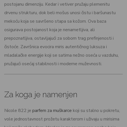
postojanu dimenziju. Kedar i vetiver pružaju plemenitu
drvenu strukturu, dok beli mošus unosi čistu i baršunastu
mekoću koja se savršeno stapa sa kožom. Ova baza
osigurava postojanost koja je nenametljiva, ali
prepoznatljiva, ostavljajući za sobom trag prefinjenosti i
čistoće. Završnica evocira miris autentičnog luksuza i
mladalačke energije koji se satima nežno oseća u vazduhu,
pružajući osećaj stabilnosti i moderne muževnosti.
Za koga je namenjen
Nicole 822 je
parfem za muškarce
koji su stalno u pokretu,
vole jednostavnost prožetu karakterom i uživaju u mirisima