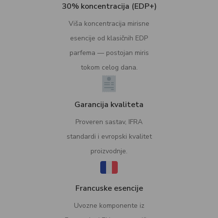
30% koncentracija (EDP+)
Viša koncentracija mirisne
esencije od klasičnih EDP
parfema — postojan miris
tokom celog dana.
Garancija kvaliteta
Proveren sastav, IFRA
standardi i evropski kvalitet
proizvodnje.
Francuske esencije
Uvozne komponente iz