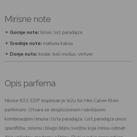
Mirisne note
✦
Gornje note:
limun, list paradajza
✦
Srednje note:
mahuna kakaa
✦
Donje note:
kedar, beli mošus, vetiver
Opis parfema
Nicole 822 EDP inspirisan je In2u for Him Calvin Klein
parfemom. Otvara se eksplozivnom i iskričavom
kombinacijom limuna i lista paradajza. List paradajza unosi
specifičnu, zelenu i blago biljnu svežinu koja mirisu odmah