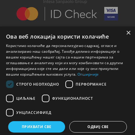
×
Ова веб локација користи колачиће
Користимо колачиће да персонализујемо садржај, огласе и
анализирамо наш саобраћај. Такође делимо информације о
вашем коришћењу нашег сајта са нашим партнерима за
оглашавање и аналитику који их могу комбиновати са другим
информацијама које сте им дали или које су они прикупили
вашим коришћењем њихових услуга.
Опширније
СТРОГО НЕОПХОДНО
ПЕРФОРМАНСЕ
ЦИЉАЊЕ
ФУНКЦИОНАЛНОСТ
УНЦЛАССИФИЕД
© 2026 Nicole Parfemi
ПРИХВАТИ СВЕ
ОДБИЈ СВЕ