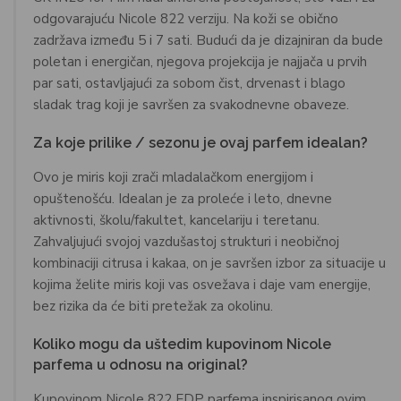
odgovarajuću Nicole 822 verziju. Na koži se obično
zadržava između 5 i 7 sati. Budući da je dizajniran da bude
poletan i energičan, njegova projekcija je najjača u prvih
par sati, ostavljajući za sobom čist, drvenast i blago
sladak trag koji je savršen za svakodnevne obaveze.
Za koje prilike / sezonu je ovaj parfem idealan?
Ovo je miris koji zrači mladalačkom energijom i
opuštenošću. Idealan je za proleće i leto, dnevne
aktivnosti, školu/fakultet, kancelariju i teretanu.
Zahvaljujući svojoj vazdušastoj strukturi i neobičnoj
kombinaciji citrusa i kakaa, on je savršen izbor za situacije u
kojima želite miris koji vas osvežava i daje vam energije,
bez rizika da će biti pretežak za okolinu.
Koliko mogu da uštedim kupovinom Nicole
parfema u odnosu na original?
Kupovinom Nicole 822 EDP parfema inspirisanog ovim