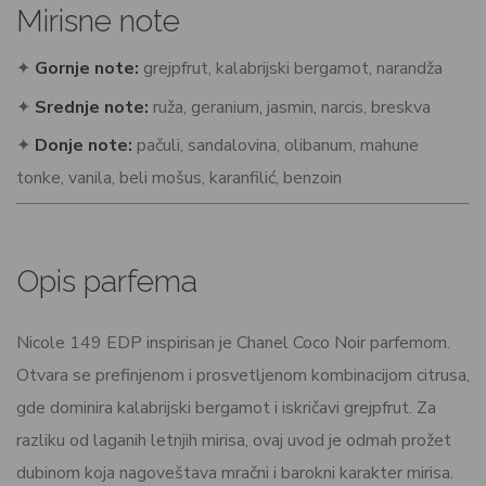
Mirisne note
✦
Gornje note:
grejpfrut, kalabrijski bergamot, narandža
✦
Srednje note:
ruža, geranium, jasmin, narcis, breskva
✦
Donje note:
pačuli, sandalovina, olibanum, mahune
tonke, vanila, beli mošus, karanfilić, benzoin
Opis parfema
Nicole 149 EDP inspirisan je Chanel Coco Noir parfemom.
Otvara se prefinjenom i prosvetljenom kombinacijom citrusa,
gde dominira kalabrijski bergamot i iskričavi grejpfrut. Za
razliku od laganih letnjih mirisa, ovaj uvod je odmah prožet
dubinom koja nagoveštava mračni i barokni karakter mirisa.