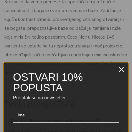
Kreiran je da verno prenese taj specifičan trijumf noćne
senzualnosti i bogate cvetno-drvenaste baze. Zadržan je
ključni kontrast između prosvetljenog citrusnog otvaranja i
te bogate, prepoznatljive baze od pačulija, tamjana i ruže
koja miris čini toliko posebnim. Coco Noir u Nicole 149
varijanti se ugleda na tu neprolaznu snagu i moć projekcije,
obezbeđujući slično upečatljivo i dugotrajno mirisno iskustvo
koje evocira miris autentičnog luksuza i magnetične ženske
energije.
OSTVARI 10%
POPUSTA
Pretplati se na newsletter
Česta pitanja (FAQ)
Da li je Nicole parfem kopija originala?