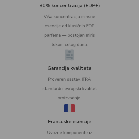
30% koncentracija (EDP+)
Viša koncentracija mirisne
esencije od klasičnih EDP
parfema — postojan miris
tokom celog dana.
Garancija kvaliteta
Proveren sastav, IFRA
standardi i evropski kvalitet
proizvodnje.
Francuske esencije
Uvozne komponente iz