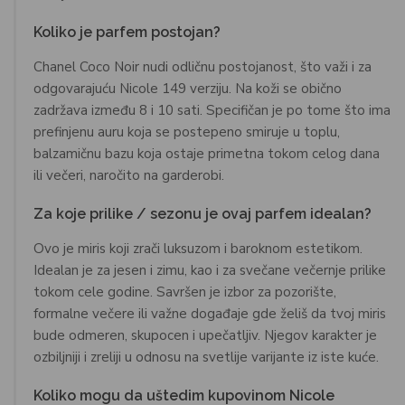
Koliko je parfem postojan?
Chanel Coco Noir nudi odličnu postojanost, što važi i za
odgovarajuću Nicole 149 verziju. Na koži se obično
zadržava između 8 i 10 sati. Specifičan je po tome što ima
prefinjenu auru koja se postepeno smiruje u toplu,
balzamičnu bazu koja ostaje primetna tokom celog dana
ili večeri, naročito na garderobi.
Za koje prilike / sezonu je ovaj parfem idealan?
Ovo je miris koji zrači luksuzom i baroknom estetikom.
Idealan je za jesen i zimu, kao i za svečane večernje prilike
tokom cele godine. Savršen je izbor za pozorište,
formalne večere ili važne događaje gde želiš da tvoj miris
bude odmeren, skupocen i upečatljiv. Njegov karakter je
ozbiljniji i zreliji u odnosu na svetlije varijante iz iste kuće.
Koliko mogu da uštedim kupovinom Nicole