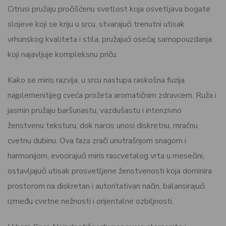
Citrusi pružaju pročišćenu svetlost koja osvetljava bogate
slojeve koji se kriju u srcu, stvarajući trenutni utisak
vrhunskog kvaliteta i stila, pružajući osećaj samopouzdanja
koji najavljuje kompleksnu priču.
Kako se miris razvija, u srcu nastupa raskošna fuzija
najplemenitijeg cveća prožeta aromatičnim zdravcem. Ruža i
jasmin pružaju baršunastu, vazdušastu i intenzivno
ženstvenu teksturu, dok narcis unosi diskretnu, mračnu
cvetnu dubinu. Ova faza zrači unutrašnjom snagom i
harmonijom, evocirajući miris rascvetalog vrta u mesečini,
ostavljajući utisak prosvetljene ženstvenosti koja dominira
prostorom na diskretan i autoritativan način, balansirajući
između cvetne nežnosti i orijentalne ozbiljnosti.