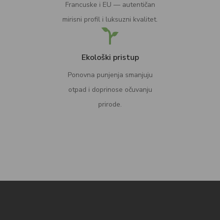
Francuske i EU — autentičan
mirisni profil i luksuzni kvalitet.
Ekološki pristup
Ponovna punjenja smanjuju
otpad i doprinose očuvanju
prirode.