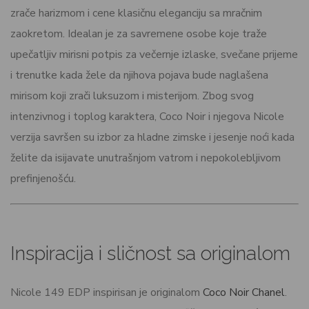
zrače harizmom i cene klasičnu eleganciju sa mračnim
zaokretom. Idealan je za savremene osobe koje traže
upečatljiv mirisni potpis za večernje izlaske, svečane prijeme
i trenutke kada žele da njihova pojava bude naglašena
mirisom koji zrači luksuzom i misterijom. Zbog svog
intenzivnog i toplog karaktera, Coco Noir i njegova Nicole
verzija savršen su izbor za hladne zimske i jesenje noći kada
želite da isijavate unutrašnjom vatrom i nepokolebljivom
prefinjenošću.
Inspiracija i sličnost sa originalom
Nicole 149 EDP inspirisan je originalom
Coco Noir Chanel
.