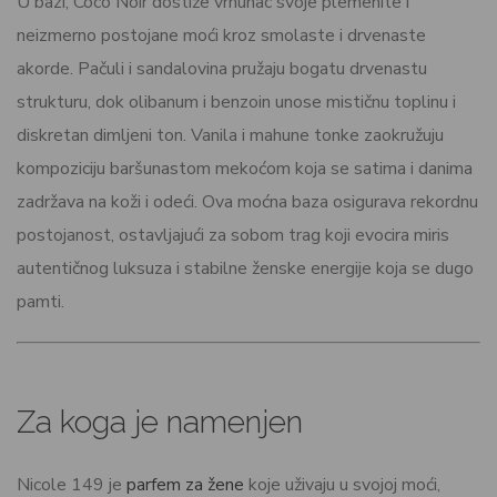
U bazi, Coco Noir dostiže vrhunac svoje plemenite i
neizmerno postojane moći kroz smolaste i drvenaste
akorde. Pačuli i sandalovina pružaju bogatu drvenastu
strukturu, dok olibanum i benzoin unose mističnu toplinu i
diskretan dimljeni ton. Vanila i mahune tonke zaokružuju
kompoziciju baršunastom mekoćom koja se satima i danima
zadržava na koži i odeći. Ova moćna baza osigurava rekordnu
postojanost, ostavljajući za sobom trag koji evocira miris
autentičnog luksuza i stabilne ženske energije koja se dugo
pamti.
Za koga je namenjen
Nicole 149 je
parfem za žene
koje uživaju u svojoj moći,