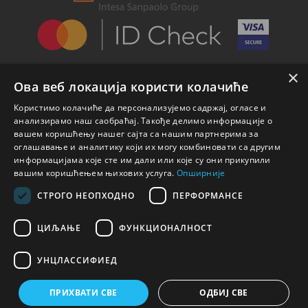
×
Ова веб локација користи колачиће
Користимо колачиће да персонализујемо садржај, огласе и
анализирамо наш саобраћај. Такође делимо информације о
вашем коришћењу нашег сајта са нашим партнерима за
оглашавање и аналитику који их могу комбиновати са другим
информацијама које сте им дали или које су они прикупили
вашим коришћењем њихових услуга.
Опширније
СТРОГО НЕОПХОДНО
ПЕРФОРМАНСЕ
ЦИЉАЊЕ
ФУНКЦИОНАЛНОСТ
УНЦЛАССИФИЕД
© 2026 Nicole Parfemi
ПРИХВАТИ СВЕ
ОДБИЈ СВЕ