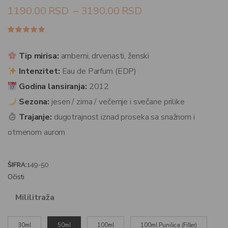
1190.00
RSD
–
3190.00
RSD
Ocenjeno
78
4.77
od
5 na
Tip mirisa:
amberni, drvenasti, ženski
osnovu
ocena
Intenzitet:
Eau de Parfum (EDP)
kupaca
Godina lansiranja:
2012
Sezona:
jesen / zima / večernje i svečane prilike
Trajanje:
dugotrajnost iznad proseka sa snažnom i
otmenom aurom
ŠIFRA:
149-50
Očisti
Mililitraža
30ml
50ml
100ml
100ml Punilica (Filler)