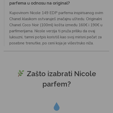
parfema u odnosu na original?
Kupovinom Nicole 149 EDP parfema inspirisanog ovim
Chanel klasikom ostvaruješ značajnu uštedu. Originalni
Chanel Coco Noir (100ml) košta između 160€ i 190€ u
parfimerijama. Nicole verzija ti pruža priliku da ovaj
luksuzni, tamni potpis koristiš kao svoj mirisni pečat za
posebne trenutke, po ceni koja je višestruko niža.
Zašto izabrati Nicole
parfem?