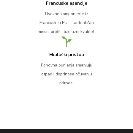
Francuske esencije
Uvozne komponente iz
Francuske i EU — autentičan
mirisni profil i luksuzni kvalitet.
Ekološki pristup
Ponovna punjenja smanjuju
otpad i doprinose očuvanju
prirode.