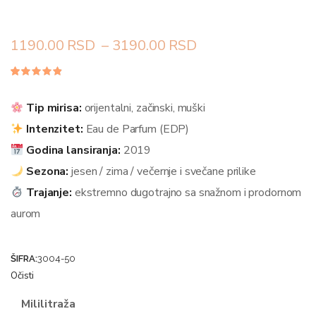
1190.00
RSD
–
3190.00
RSD
Ocenjeno
61
4.77
od
5 na
Tip mirisa:
orijentalni, začinski, muški
osnovu
ocene
Intenzitet:
Eau de Parfum (EDP)
kupca
Godina lansiranja:
2019
Sezona:
jesen / zima / večernje i svečane prilike
Trajanje:
ekstremno dugotrajno sa snažnom i prodornom
aurom
ŠIFRA:
3004-50
Očisti
Mililitraža