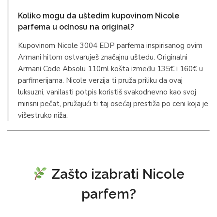
Koliko mogu da uštedim kupovinom Nicole
parfema u odnosu na original?
Kupovinom Nicole 3004 EDP parfema inspirisanog ovim
Armani hitom ostvaruješ značajnu uštedu. Originalni
Armani Code Absolu 110ml košta između 135€ i 160€ u
parfimerijama. Nicole verzija ti pruža priliku da ovaj
luksuzni, vanilasti potpis koristiš svakodnevno kao svoj
mirisni pečat, pružajući ti taj osećaj prestiža po ceni koja je
višestruko niža.
Zašto izabrati Nicole
parfem?