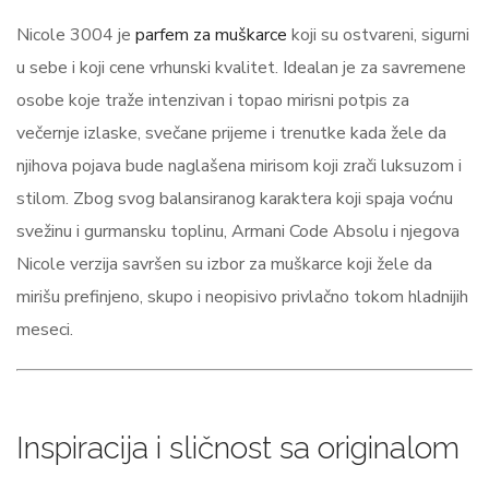
Nicole 3004 je
parfem za muškarce
koji su ostvareni, sigurni
u sebe i koji cene vrhunski kvalitet. Idealan je za savremene
osobe koje traže intenzivan i topao mirisni potpis za
večernje izlaske, svečane prijeme i trenutke kada žele da
njihova pojava bude naglašena mirisom koji zrači luksuzom i
stilom. Zbog svog balansiranog karaktera koji spaja voćnu
svežinu i gurmansku toplinu, Armani Code Absolu i njegova
Nicole verzija savršen su izbor za muškarce koji žele da
mirišu prefinjeno, skupo i neopisivo privlačno tokom hladnijih
meseci.
Inspiracija i sličnost sa originalom