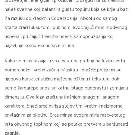
prosvetljen, energičan i pročišćen, pružajući mirisu trenutni
nalet svežine koji balansira gustu toplinu koja se krije u bazi.
Za razliku od klasičnih Code izdanja, Absolu od samog
starta zrači luksuzom i dubinom, evocirajući miris modernog
uspeha i pružajući trenutni osećaj samopouzdanja koji
najavljuje kompleksno srce mirisa.
Kako se miris razvija, u srcu nastupa prefinjena fuzija cveta
pomorandže i vrelih začina. Muskatni oraščić pruža mirisu
njegovu karakterističnu muževnu oštrinu i teksturu, dok
seme šargarepe unosi unikatnu, blago puderastu i zemljanu
dimenziju. Ova faza zrači unutrašnjom snagom i snagom
karaktera, čineći srce mirisa slojevitim, vrelim i neizmerno
privlačnim za okolinu. Srce mirisa evocira miris rascvetalog
vrta okupnog toplinom koji se polako pretvara u baršunasti
zagrljaj.