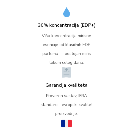
30% koncentracija (EDP+)
Viša koncentracija mirisne
esencije od klasičnih EDP
parfema — postojan miris
tokom celog dana.
Garancija kvaliteta
Proveren sastav, IFRA
standardi i evropski kvalitet
proizvodnje.