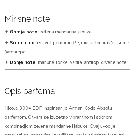
Mirisne note
✦
Gornje note:
zelena mandarina, jabuka
✦
Srednje note:
cvet pomorandže, muskatni oraščić, seme
šargarepe
✦
Donje note:
mahune tonke, vanila, antilop, drvene note
Opis parfema
Nicole 3004 EDP inspirisan je Armani Code Absolu
parfemom. Otvara se izuzetno vibrantnom i sočnom
kombinacijom zelene mandarine i jabuke. Ovaj uvod je