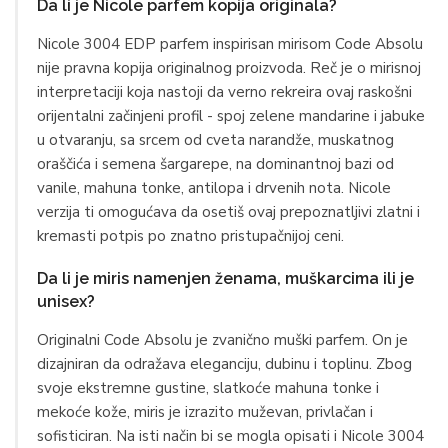
Da li je Nicole parfem kopija originala?
Nicole 3004 EDP parfem inspirisan mirisom Code Absolu
nije pravna kopija originalnog proizvoda. Reč je o mirisnoj
interpretaciji koja nastoji da verno rekreira ovaj raskošni
orijentalni začinjeni profil - spoj zelene mandarine i jabuke
u otvaranju, sa srcem od cveta narandže, muskatnog
oraščića i semena šargarepe, na dominantnoj bazi od
vanile, mahuna tonke, antilopa i drvenih nota. Nicole
verzija ti omogućava da osetiš ovaj prepoznatljivi zlatni i
kremasti potpis po znatno pristupačnijoj ceni.
Da li je miris namenjen ženama, muškarcima ili je
unisex?
Originalni Code Absolu je zvanično muški parfem. On je
dizajniran da odražava eleganciju, dubinu i toplinu. Zbog
svoje ekstremne gustine, slatkoće mahuna tonke i
mekoće kože, miris je izrazito muževan, privlačan i
sofisticiran. Na isti način bi se mogla opisati i Nicole 3004