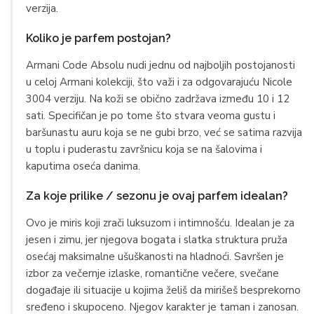
verzija.
Koliko je parfem postojan?
Armani Code Absolu nudi jednu od najboljih postojanosti
u celoj Armani kolekciji, što važi i za odgovarajuću Nicole
3004 verziju. Na koži se obično zadržava između 10 i 12
sati. Specifičan je po tome što stvara veoma gustu i
baršunastu auru koja se ne gubi brzo, već se satima razvija
u toplu i puderastu završnicu koja se na šalovima i
kaputima oseća danima.
Za koje prilike / sezonu je ovaj parfem idealan?
Ovo je miris koji zrači luksuzom i intimnošću. Idealan je za
jesen i zimu, jer njegova bogata i slatka struktura pruža
osećaj maksimalne ušuškanosti na hladnoći. Savršen je
izbor za večernje izlaske, romantične večere, svečane
događaje ili situacije u kojima želiš da mirišeš besprekorno
sređeno i skupoceno. Njegov karakter je taman i zanosan.