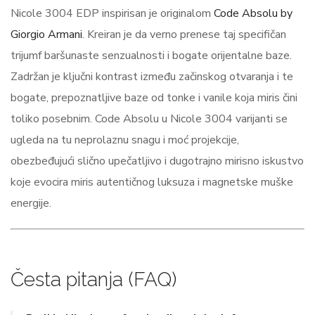
Nicole 3004 EDP inspirisan je originalom
Code Absolu by
Giorgio Armani
. Kreiran je da verno prenese taj specifičan
trijumf baršunaste senzualnosti i bogate orijentalne baze.
Zadržan je ključni kontrast između začinskog otvaranja i te
bogate, prepoznatljive baze od tonke i vanile koja miris čini
toliko posebnim. Code Absolu u Nicole 3004 varijanti se
ugleda na tu neprolaznu snagu i moć projekcije,
obezbeđujući slično upečatljivo i dugotrajno mirisno iskustvo
koje evocira miris autentičnog luksuza i magnetske muške
energije.
Česta pitanja (FAQ)