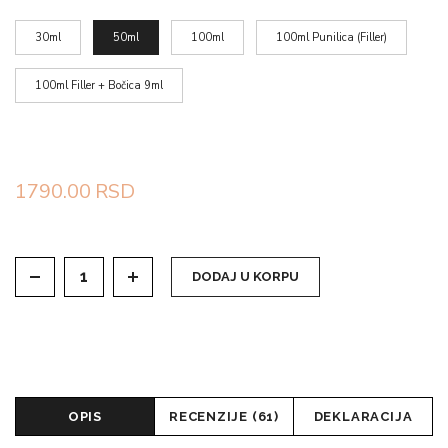
30ml
50ml
100ml
100ml Punilica (Filler)
100ml Filler + Bočica 9ml
1790.00
RSD
DODAJ U KORPU
OPIS
RECENZIJE (61)
DEKLARACIJA