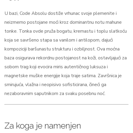
U bazi, Code Absolu dostiže vrhunac svoje plemenite i
neizmerno postojane moći kroz dominantnu notu mahune
tonke. Tonka ovde pruža bogatu, kremastu i toplu slatkoću
koja se savršeno stapa sa vanilom i antilopom, dajući
kompoziciji baršunastu strukturu i ozbiljnost. Ova moćna
baza osigurava rekordnu postojanost na koži, ostavljajući za
sobom trag koji evocira miris autentičnog luksuza i
magnetske muške energije koja traje satima. Završnica je
smirujuća, vlažna i neopisivo sofisticirana, čineći ga
nezaboravnim saputnikom za svaku posebnu noć.
Za koga je namenjen