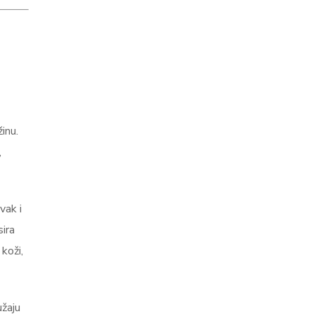
inu.
,
vak i
sira
koži,
užaju