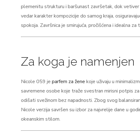
plemenitu strukturu i baršunast završetak, dok vetiver
vedar karakter kompozicije do samog kraja, osiguravaju
spokoja. Završnica je smirujuća, pročišćena i idealna z
Za koga je namenjen
Nicole 059 je
parfem za žene
koje uživaju u minimalizmu
savremene osobe koje traže svestran mirisni potpis za k
odišati svežinom bez napadnosti. Zbog svog balansira
Nicole verzija savršen su izbor za najvrelije dane u go
okeanskim stilom.