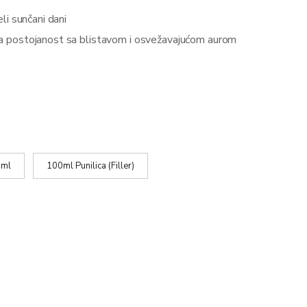
eli sunčani dani
 postojanost sa blistavom i osvežavajućom aurom
ml
100ml Punilica (Filler)