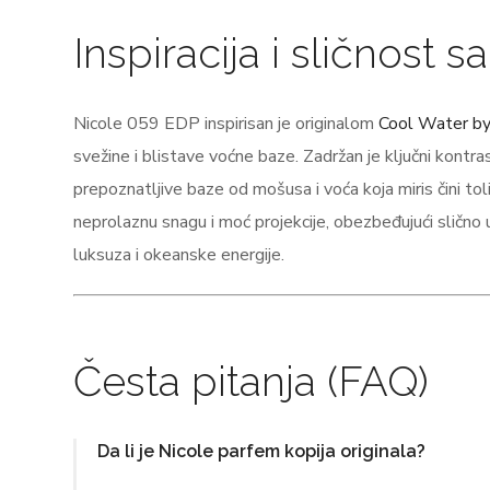
Inspiracija i sličnost 
Nicole 059 EDP inspirisan je originalom
Cool Water by
svežine i blistave voćne baze. Zadržan je ključni kont
prepoznatljive baze od mošusa i voća koja miris čini to
neprolaznu snagu i moć projekcije, obezbeđujući slično u
luksuza i okeanske energije.
Česta pitanja (FAQ)
Da li je Nicole parfem kopija originala?