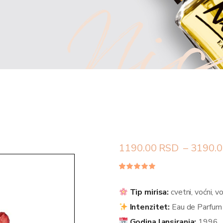
Nic
1190.00
RSD
–
3190.0
Ocenjeno
52
4.85
od 5
na
Tip mirisa:
cvetni, voćni, v
osnovu
ocene
Intenzitet:
Eau de Parfum
kupca
Godina lansiranja:
1996