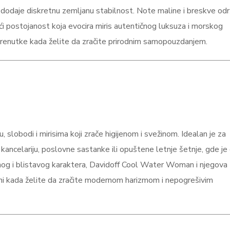
 dodaje diskretnu zemljanu stabilnost. Note maline i breskve odr
ći postojanost koja evocira miris autentičnog luksuza i morskog
a trenutke kada želite da zračite prirodnim samopouzdanjem.
, slobodi i mirisima koji zrače higijenom i svežinom. Idealan je za
ancelariju, poslovne sastanke ili opuštene letnje šetnje, gde je c
nog i blistavog karaktera, Davidoff Cool Water Woman i njegova
dini kada želite da zračite modernom harizmom i nepogrešivim