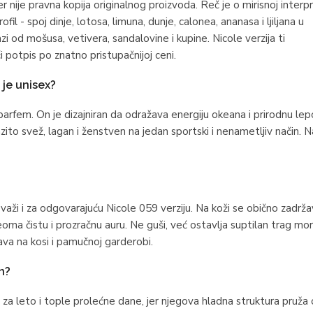
ije pravna kopija originalnog proizvoda. Reč je o mirisnoj interpre
fil - spoj dinje, lotosa, limuna, dunje, calonea, ananasa i ljiljana u
zi od mošusa, vetivera, sandalovine i kupine. Nicole verzija ti
 potpis po znatno pristupačnijoj ceni.
 je unisex?
arfem. On je dizajniran da odražava energiju okeana i prirodnu lep
zito svež, lagan i ženstven na jedan sportski i nenametljiv način. Na
ži i za odgovarajuću Nicole 059 verziju. Na koži se obično zadrž
eoma čistu i prozračnu auru. Ne guši, već ostavlja suptilan trag mo
žava na kosi i pamučnoj garderobi.
n?
je za leto i tople prolećne dane, jer njegova hladna struktura pruža