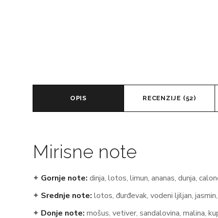
OPIS
RECENZIJE (52)
Mirisne note
✦
Gornje note:
dinja, lotos, limun, ananas, dunja, calone,
✦
Srednje note:
lotos, đurđevak, vodeni ljiljan, jasmin
✦
Donje note:
mošus, vetiver, sandalovina, malina, kup