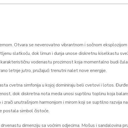
rfemom. Otvara se neverovatno vibrantnom i sočnom eksplozijom
tljenu slatkoću, dok limun i dunja unose diskretnu kiselkastu svež
u karakterističnu vodenastu prozirnost koja momentalno budi čula
o letnje jutro, pružajući trenutni nalet nove energije.
asta cvetna simfonija u kojoj dominiraju beli cvetovi i lotos. Đurđe
venost, dok diskretna nota meda unosi suptilnu toplinu koja balan
i zrači unutrašnjom harmonijom i mirom koji se suptilno razvija na 
je postala simbol čistoće.
u drvenastu dimenziju sa voćnim odjecima. Mošus i sandalovina pr