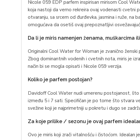
Nicole 059 EDP parfem inspirisan mirisom Cool Water n
koja nastoji da verno rekreira ovaj vodenasti cvetni pro
otvaranju, sa srcem od đurđevka, jasmina i ruže, na ba
omogućava da osetiš ovaj prepoznatljivi osvežavajući
Da li je miris namenjen ženama, muškarcima ili
Originalni Cool Water for Woman je zvanično ženski p
Zbog dominantnih vodenih i cvetnih nota, miris je izra
način bi se mogla opisati i Nicole 059 verzija.
Koliko je parfem postojan?
Davidoff Cool Water nudi umerenu postojanost, što va
između 5 i 7 sati. Specifičan je po tome što stvara v
svežine koji je najprimetniji u pokretu i dugo se zadr
Za koje prilike / sezonu je ovaj parfem ideala
Ovo je miris koji zrači vitalnošću i čistoćom. Idealan 