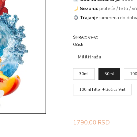
Sezona:
proleće / leto / vr
Trajanje:
umerena do dobra
ŠIFRA:
059-50
Očisti
Mililitraža
30ml
50ml
100
100ml Filler + Bočica 9ml
1790.00
RSD