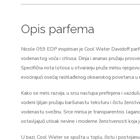
Opis parfema
Nicole 059 EDP inspirisan je Cool Water Davidoff pa
vodenastog voća i citrusa. Dinja i ananas pružaju prosve
Specifična nota lotosa u otvaranju pruža mirisu njegov
evocirajući osećaj rashlađenog okeanskog povetarca u ran
Kako se miris razvija, u srcu nastupa prefinjena i vazduš
vodeni ljiljan pružaju baršunastu teksturu i čistu ženst
vodenastu svežinu. Srce mirisa je transparentno, lagano 
ostavljajući utisak nevine i moderne ženstvenosti koja 
U bazi, Cool Water se spušta u toplu, čistu i postojan