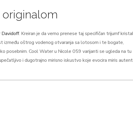
sa originalom
 Davidoff
. Kreiran je da verno prenese taj specifičan trijumf krista
rast između oštrog vodenog otvaranja sa lotosom i te bogate,
liko posebnim. Cool Water u Nicole 059 varijanti se ugleda na tu
pečatljivo i dugotrajno mirisno iskustvo koje evocira miris auten