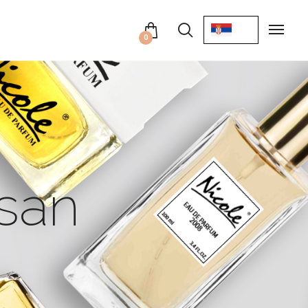
0
isan