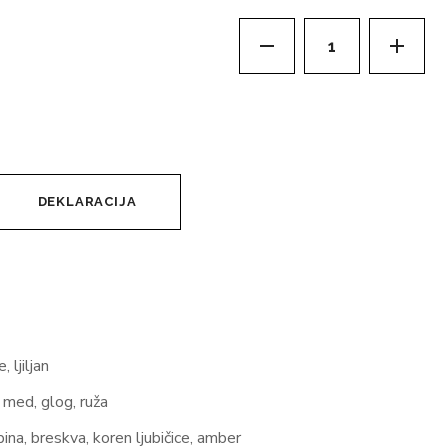
DEKLARACIJA
 ljiljan
, med, glog, ruža
ina, breskva, koren ljubičice, amber