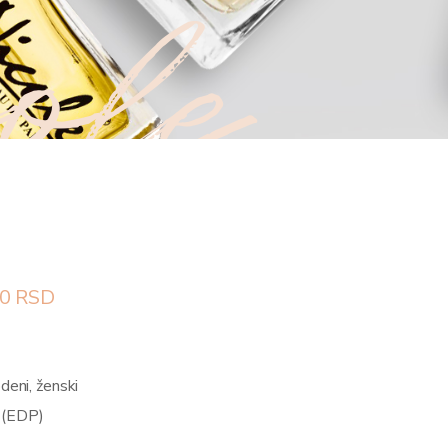
ole
0
RSD
odeni, ženski
 (EDP)