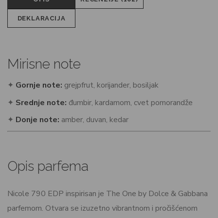
DEKLARACIJA
Mirisne note
✦
Gornje note:
grejpfrut, korijander, bosiljak
✦
Srednje note:
đumbir, kardamom, cvet pomorandže
✦
Donje note:
amber, duvan, kedar
Opis parfema
Nicole 790 EDP inspirisan je The One by Dolce & Gabbana
parfemom. Otvara se izuzetno vibrantnom i pročišćenom