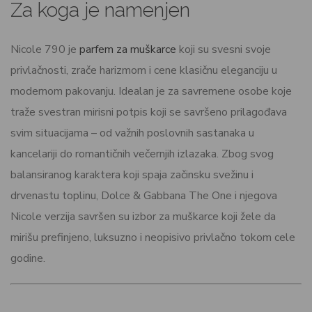
Za koga je namenjen
Nicole 790 je
parfem za muškarce
koji su svesni svoje
privlačnosti, zrače harizmom i cene klasičnu eleganciju u
modernom pakovanju. Idealan je za savremene osobe koje
traže svestran mirisni potpis koji se savršeno prilagođava
svim situacijama – od važnih poslovnih sastanaka u
kancelariji do romantičnih večernjih izlazaka. Zbog svog
balansiranog karaktera koji spaja začinsku svežinu i
drvenastu toplinu, Dolce & Gabbana The One i njegova
Nicole verzija savršen su izbor za muškarce koji žele da
mirišu prefinjeno, luksuzno i neopisivo privlačno tokom cele
godine.