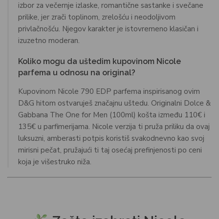
izbor za večernje izlaske, romantične sastanke i svečane
prilike, jer zrači toplinom, zrelošću i neodoljivom
privlačnošću. Njegov karakter je istovremeno klasičan i
izuzetno moderan.
Koliko mogu da uštedim kupovinom Nicole
parfema u odnosu na original?
Kupovinom Nicole 790 EDP parfema inspirisanog ovim
D&G hitom ostvaruješ značajnu uštedu. Originalni Dolce &
Gabbana The One for Men (100ml) košta između 110€ i
135€ u parfimerijama. Nicole verzija ti pruža priliku da ovaj
luksuzni, amberasti potpis koristiš svakodnevno kao svoj
mirisni pečat, pružajući ti taj osećaj prefinjenosti po ceni
koja je višestruko niža.