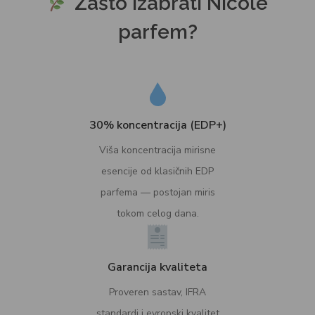
Zašto izabrati Nicole
parfem?
30% koncentracija (EDP+)
Viša koncentracija mirisne
esencije od klasičnih EDP
parfema — postojan miris
tokom celog dana.
Garancija kvaliteta
Proveren sastav, IFRA
standardi i evropski kvalitet