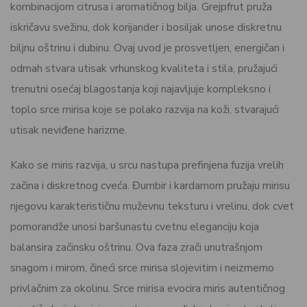
kombinacijom citrusa i aromatičnog bilja. Grejpfrut pruža
iskričavu svežinu, dok korijander i bosiljak unose diskretnu
biljnu oštrinu i dubinu. Ovaj uvod je prosvetljen, energičan i
odmah stvara utisak vrhunskog kvaliteta i stila, pružajući
trenutni osećaj blagostanja koji najavljuje kompleksno i
toplo srce mirisa koje se polako razvija na koži, stvarajući
utisak neviđene harizme.
Kako se miris razvija, u srcu nastupa prefinjena fuzija vrelih
začina i diskretnog cveća. Đumbir i kardamom pružaju mirisu
njegovu karakterističnu muževnu teksturu i vrelinu, dok cvet
pomorandže unosi baršunastu cvetnu eleganciju koja
balansira začinsku oštrinu. Ova faza zrači unutrašnjom
snagom i mirom, čineći srce mirisa slojevitim i neizmerno
privlačnim za okolinu. Srce mirisa evocira miris autentičnog