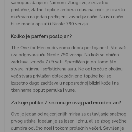
samopouzdanjem i šarmom. Zbog svoje izuzetno
privlačne, zlatne topline ambera i duvana, miris je izrazito
muževan na jedan prefinjen i zavodljiv način. Na isti način
bi se mogla opisati i Nicole 790 verzija.
Koliko je parfem postojan?
The One for Men nudi veoma dobru postojanost, što važi
i za odgovarajuću Nicole 790 verziju. Na koži se obično
zadržava između 7 i 9 sati. Specifičan je po tome što
stvara intimnu i sofisticiranu auru. Ne opterećuje okolinu,
već stvara privlačan oblak začinjene topline koji se
izuzetno dugo zadržava u neposrednoj blizini kože i na
tkaninama poput pamuka i vune.
Za koje prilike / sezonu je ovaj parfem idealan?
Ovo je jedan od najcenjenijih mirisa za ostavljanje snažnog
prvog utiska. Idealan je za jesen i zimu, ali se zbog svežine
đumbira odlično nosi i tokom prolećnih večeri. Savršen je