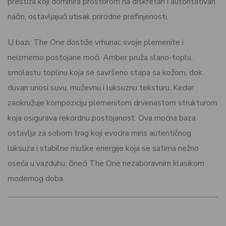
prestiža koji dominira prostorom na diskretan i autoritativan
način, ostavljajući utisak prirodne prefinjenosti.
U bazi, The One dostiže vrhunac svoje plemenite i
neizmerno postojane moći. Amber pruža slano-toplu,
smolastu toplinu koja se savršeno stapa sa kožom, dok
duvan unosi suvu, muževnu i luksuznu teksturu. Kedar
zaokružuje kompoziciju plemenitom drvenastom strukturom
koja osigurava rekordnu postojanost. Ova moćna baza
ostavlja za sobom trag koji evocira miris autentičnog
luksuza i stabilne muške energije koja se satima nežno
oseća u vazduhu, čineći The One nezaboravnim klasikom
modernog doba.