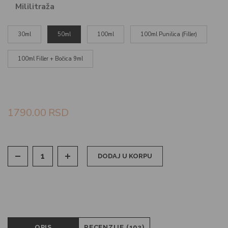
Mililitraža
30ml
50ml
100ml
100ml Punilica (Filler)
100ml Filler + Bočica 9ml
1790.00
RSD
DODAJ U KORPU
OPIS
RECENZIJE (102)