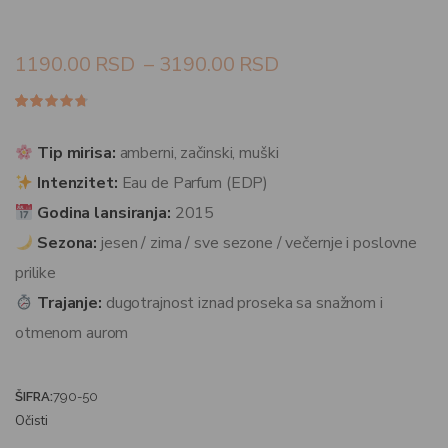
1190.00
RSD
–
3190.00
RSD
Ocenjeno
102
4.63
od
5 na
Tip mirisa:
amberni, začinski, muški
osnovu
ocene
Intenzitet:
Eau de Parfum (EDP)
kupca
Godina lansiranja:
2015
Sezona:
jesen / zima / sve sezone / večernje i poslovne
prilike
Trajanje:
dugotrajnost iznad proseka sa snažnom i
otmenom aurom
ŠIFRA:
790-50
Očisti