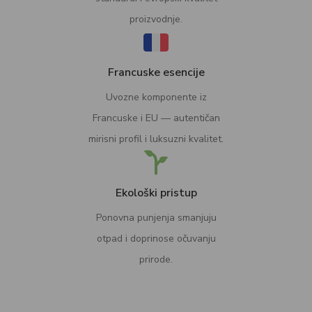
proizvodnje.
Francuske esencije
Uvozne komponente iz
Francuske i EU — autentičan
mirisni profil i luksuzni kvalitet.
Ekološki pristup
Ponovna punjenja smanjuju
otpad i doprinose očuvanju
prirode.