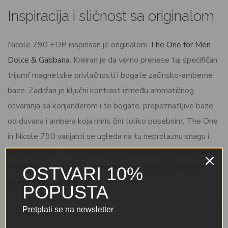
Inspiracija i sličnost sa originalom
Nicole 790 EDP inspirisan je originalom
The One for Men
Dolce & Gabbana
. Kreiran je da verno prenese taj specifičan
trijumf magnetske privlačnosti i bogate začinsko-amberne
baze. Zadržan je ključni kontrast između aromatičnog
otvaranja sa korijanderom i te bogate, prepoznatljive baze
od duvana i ambera koja miris čini toliko posebnim. The One
in Nicole 790 varijanti se ugleda na tu neprolaznu snagu i
moć projekcije, obezbeđujući slično upečatljivo i dugotrajno
mirisno iskustvo koje evocira miris autentičnog luksuza i
OSTVARI 10%
stabilne muške energije.
POPUSTA
Pretplati se na newsletter