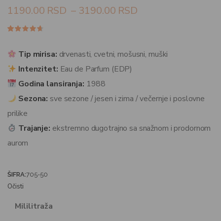
1190.00
RSD
–
3190.00
RSD
Ocenjeno
92
4.60
od
5 na
Tip mirisa:
drvenasti, cvetni, mošusni, muški
osnovu
ocene
Intenzitet:
Eau de Parfum (EDP)
kupca
Godina lansiranja:
1988
Sezona:
sve sezone / jesen i zima / večernje i poslovne
prilike
Trajanje:
ekstremno dugotrajno sa snažnom i prodornom
aurom
ŠIFRA:
705-50
Očisti
Mililitraža