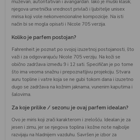
muževan, autoritativan i avangardan. Iako je muški klasik,
njegova umetnička vrednost privlači i ljubitelje unisex
mirisa koji vole nekonvencionalne kompozicije. Na isti
način bi se mogla opisati i Nicole 705 verzija.
Koliko je parfem postojan?
Fahrenheit je poznat po svojoj izuzetnoj postojanosti, što
važi i za odgovarajuću Nicole 705 verziju. Na koži se
obično zadržava između 9 i 12 sati. Specifičan je po tome
što ima veoma snažnu i prepoznatljivu projekciju. Stvara
auru topline i vatre koja se ne gubi tokom dana i izuzetno
dugo se zadržava na kožnim jaknama, vunenim kaputima i
šalovima.
Za koje prilike / sezonu je ovaj parfem idealan?
Ovo je miris koji zrači karakterom i zrelošću. Idealan je za
jesen i zimu, jer se njegova toplina i kožne note najbolje
razvijaju na hladnijem vazduhu. Savršen je izbor za