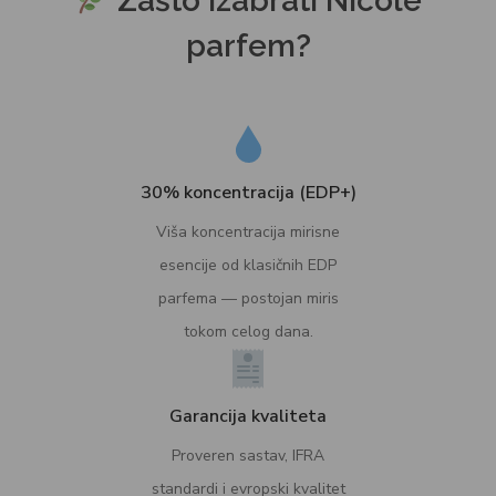
Zašto izabrati Nicole
parfem?
30% koncentracija (EDP+)
Viša koncentracija mirisne
esencije od klasičnih EDP
parfema — postojan miris
tokom celog dana.
Garancija kvaliteta
Proveren sastav, IFRA
standardi i evropski kvalitet