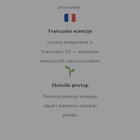
proizvodnje.
Francuske esencije
Uvozne komponente iz
Francuske i EU — autentičan
mirisni profil i luksuzni kvalitet.
Ekološki pristup
Ponovna punjenja smanjuju
otpad i doprinose očuvanju
prirode.