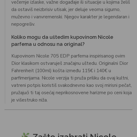
večernje izlaske, važne događaje ili situacije u kojima želiš
da ostaviš neizbrisiv utisak, jer deluje veoma sigurno,
muževno i vanvremenski. Njegov karakter je legendaran i
nepogrešiv.
Koliko mogu da uštedim kupovinom Nicole
parfema u odnosu na original?
Kupovinom Nicole 705 EDP parfema inspirisanog ovim
Dior klasikom ostvaruješ značajnu uštedu. Originalni Dior
Fahrenheit (100ml) košta između 115€ i 140€ u
parfimerijama. Nicole verzija ti pruža priliku da ovaj kultni,
vatreni potpis koristiš svakodnevno kao svoj mirisni pečat,
pružajući ti taj osećaj neprikosnovene harizme po ceni koja
je višestruko niža.