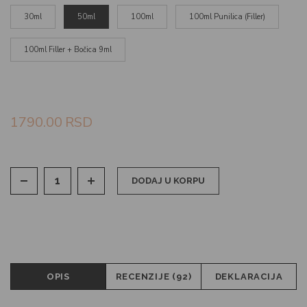
30ml
50ml
100ml
100ml Punilica (Filler)
100ml Filler + Bočica 9ml
1790.00
RSD
DODAJ U KORPU
OPIS
RECENZIJE (92)
DEKLARACIJA