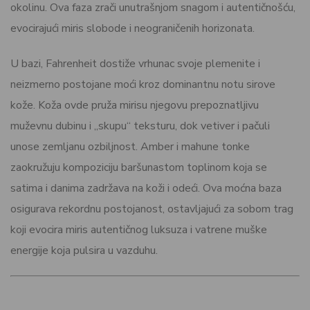
okolinu. Ova faza zrači unutrašnjom snagom i autentičnošću,
evocirajući miris slobode i neograničenih horizonata.
U bazi, Fahrenheit dostiže vrhunac svoje plemenite i
neizmerno postojane moći kroz dominantnu notu sirove
kože. Koža ovde pruža mirisu njegovu prepoznatljivu
muževnu dubinu i „skupu“ teksturu, dok vetiver i pačuli
unose zemljanu ozbiljnost. Amber i mahune tonke
zaokružuju kompoziciju baršunastom toplinom koja se
satima i danima zadržava na koži i odeći. Ova moćna baza
osigurava rekordnu postojanost, ostavljajući za sobom trag
koji evocira miris autentičnog luksuza i vatrene muške
energije koja pulsira u vazduhu.