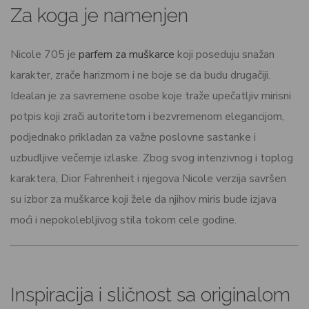
Za koga je namenjen
Nicole 705 je
parfem za muškarce
koji poseduju snažan
karakter, zrače harizmom i ne boje se da budu drugačiji.
Idealan je za savremene osobe koje traže upečatljiv mirisni
potpis koji zrači autoritetom i bezvremenom elegancijom,
podjednako prikladan za važne poslovne sastanke i
uzbudljive večernje izlaske. Zbog svog intenzivnog i toplog
karaktera, Dior Fahrenheit i njegova Nicole verzija savršen
su izbor za muškarce koji žele da njihov miris bude izjava
moći i nepokolebljivog stila tokom cele godine.
Inspiracija i sličnost sa originalom