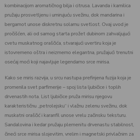
kombinacijom aromatičnog bilja i citrusa. Lavanda i kamilica
pružaju prosvetljenu i umirujuću svežinu, dok mandarina i
bergamot unose diskretnu solarnu svetlost. Ovaj uvod je
pročišćen, ali od samog starta prožet dubinom zahvaljujući
cvetu muskatnog oraščića, stvarajući uvertiru koja je
istovremeno oštra i neizmerno elegantna, pružajući trenutni
osećaj moći koji najavljuje legendarno srce mirisa.
Kako se miris razvija, u srcu nastupa prefinjena fuzija koja je
promenila svet parfimerije – spoj lista ljubičice i toplih
drvenastih nota. List ljubičice pruža mirisu njegovu
karakterističnu „petrolejsku“ i vlažnu zelenu svežinu, dok
muskatni oraščić i karanfil unose vrelu začinsku teksturu.
Sandalovina i kedar pružaju plemenitu drvenastu stabilnost,
čineći srce mirisa slojevitim, vrelim i magnetski privlačnim za