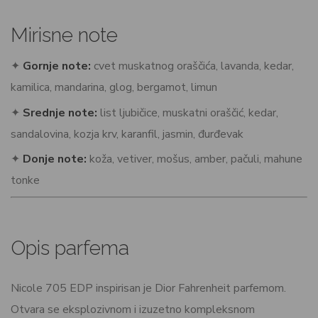
Mirisne note
✦
Gornje note:
cvet muskatnog oraščića, lavanda, kedar,
kamilica, mandarina, glog, bergamot, limun
✦
Srednje note:
list ljubičice, muskatni oraščić, kedar,
sandalovina, kozja krv, karanfil, jasmin, đurđevak
✦
Donje note:
koža, vetiver, mošus, amber, pačuli, mahune
tonke
Opis parfema
Nicole 705 EDP inspirisan je Dior Fahrenheit parfemom.
Otvara se eksplozivnom i izuzetno kompleksnom