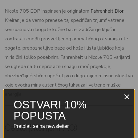
Nicole 705 EDP inspirisan je originalom
Fahrenheit Dior
.
Kreiran je da verno prenese taj specifičan trijumf vatrene
senzualnosti i bogate kožne baze. Zadržan je ključni
kontrast između prosvetljenog aromatičnog otvaranja i te
bogate, prepoznatljive baze od kože i lista ljubičice koja
miris čini toliko posebnim. Fahrenheit u Nicole 705 varijanti
se ugleda na tu neprolaznu snagu i moć projekcije,
obezbeđujući slično upečatljivo i dugotrajno mirisno iskustvo
koje evocira miris autentičnog luksuza i vatrene muške
energije.
OSTVARI 10%
POPUSTA
Česta pitanja (FAQ)
Pretplati se na newsletter