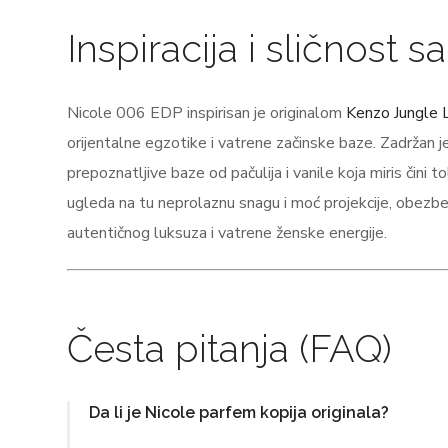
Inspiracija i sličnost 
Nicole 006 EDP inspirisan je originalom
Kenzo Jungle 
orijentalne egzotike i vatrene začinske baze. Zadržan j
prepoznatljive baze od pačulija i vanile koja miris čini
ugleda na tu neprolaznu snagu i moć projekcije, obezbeđu
autentičnog luksuza i vatrene ženske energije.
Česta pitanja (FAQ)
Da li je Nicole parfem kopija originala?