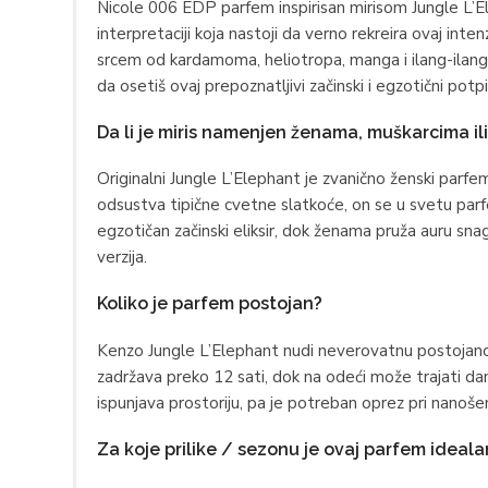
Nicole 006 EDP parfem inspirisan mirisom Jungle L’Ele
interpretaciji koja nastoji da verno rekreira ovaj intenz
srcem od kardamoma, heliotropa, manga i ilang-ilanga,
da osetiš ovaj prepoznatljivi začinski i egzotični potp
Da li je miris namenjen ženama, muškarcima ili
Originalni Jungle L’Elephant je zvanično ženski par
odsustva tipične cvetne slatkoće, on se u svetu par
egzotičan začinski eliksir, dok ženama pruža auru snag
verzija.
Koliko je parfem postojan?
Kenzo Jungle L’Elephant nudi neverovatnu postojanost
zadržava preko 12 sati, dok na odeći može trajati da
ispunjava prostoriju, pa je potreban oprez pri nanoše
Za koje prilike / sezonu je ovaj parfem ideala