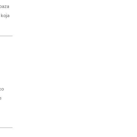
 baza
 koja
ko
e