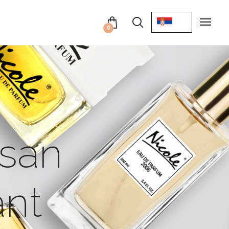
0
isan
ant