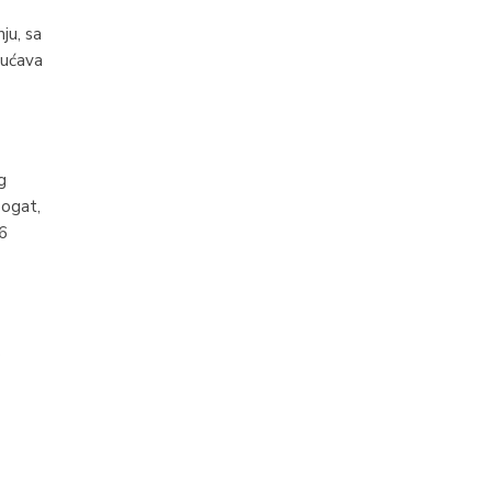
nju, sa
gućava
g
bogat,
06
o