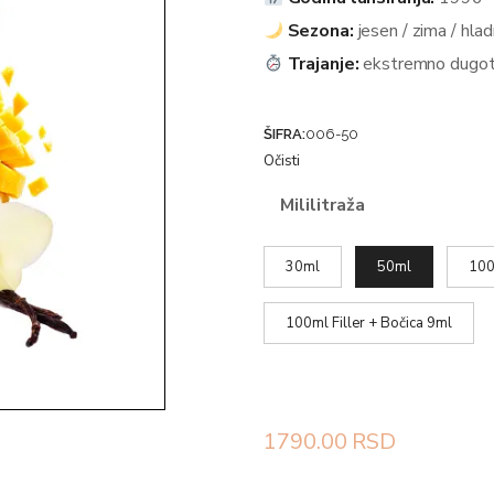
Sezona:
jesen / zima / hlad
Trajanje:
ekstremno dugot
ŠIFRA:
006-50
Očisti
Mililitraža
30ml
50ml
100
100ml Filler + Bočica 9ml
1790.00
RSD