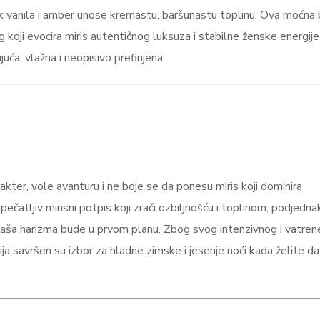
ok vanila i amber unose kremastu, baršunastu toplinu. Ova moćna
g koji evocira miris autentičnog luksuza i stabilne ženske energije
uća, vlažna i neopisivo prefinjena.
kter, vole avanturu i ne boje se da ponesu miris koji dominira
čatljiv mirisni potpis koji zrači ozbiljnošću i toplinom, podjedna
 vaša harizma bude u prvom planu. Zbog svog intenzivnog i vatren
ja savršen su izbor za hladne zimske i jesenje noći kada želite da