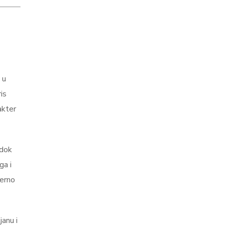
 u
is
akter
 dok
ga i
merno
janu i