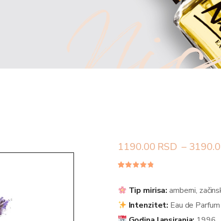
Nic
1190.00
RSD
–
3190.0
Ocenjeno
48
4.75
od
5 na
Tip mirisa:
amberni, začinsk
osnovu
ocena
Intenzitet:
Eau de Parfum
kupaca
Godina lansiranja:
1996