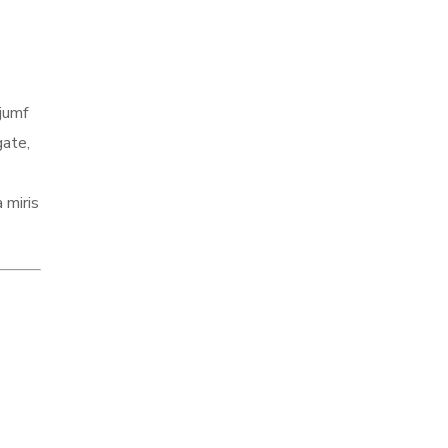
ijumf
gate,
 miris