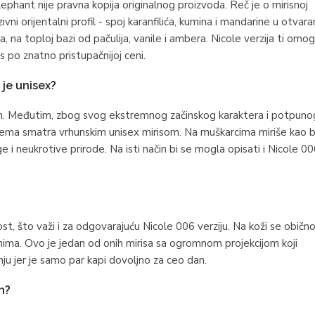
phant nije pravna kopija originalnog proizvoda. Reč je o mirisnoj
ivni orijentalni profil - spoj karanfilića, kumina i mandarine u otvara
 na toploj bazi od pačulija, vanile i ambera. Nicole verzija ti omo
is po znatno pristupačnijoj ceni.
 je unisex?
fem. Međutim, zbog svog ekstremnog začinskog karaktera i potpuno
fema smatra vrhunskim unisex mirisom. Na muškarcima miriše kao 
e i neukrotive prirode. Na isti način bi se mogla opisati i Nicole 0
, što važi i za odgovarajuću Nicole 006 verziju. Na koži se običn
nima. Ovo je jedan od onih mirisa sa ogromnom projekcijom koji
nju jer je samo par kapi dovoljno za ceo dan.
n?