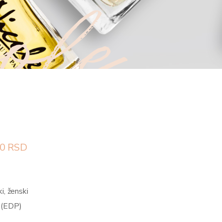
ole
0
RSD
i, ženski
 (EDP)