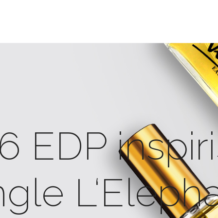
6 EDP inspir
gle L‘Eleph