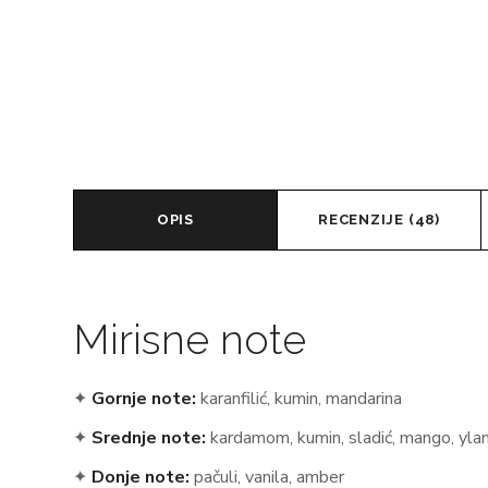
OPIS
RECENZIJE (48)
Mirisne note
✦
Gornje note:
karanfilić, kumin, mandarina
✦
Srednje note:
kardamom, kumin, sladić, mango, ylang
✦
Donje note:
pačuli, vanila, amber