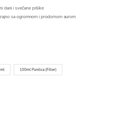
ni dani i svečane prilike
rajno sa ogromnom i prodornom aurom
ml
100ml Punilica (Filler)