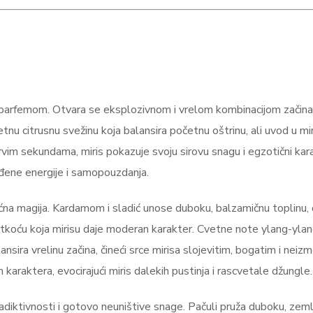
 parfemom. Otvara se eksplozivnom i vrelom kombinacijom začina
retnu citrusnu svežinu koja balansira početnu oštrinu, ali uvod u mir
prvim sekundama, miris pokazuje svoju sirovu snagu i egzotični kar
viđene energije i samopouzdanja.
voćna magija. Kardamom i sladić unose duboku, balzamičnu toplinu,
koću koja mirisu daje moderan karakter. Cvetne note ylang-ylan
sira vrelinu začina, čineći srce mirisa slojevitim, bogatim i neiz
araktera, evocirajući miris dalekih pustinja i rascvetale džungle.
diktivnosti i gotovo neuništive snage. Pačuli pruža duboku, zeml