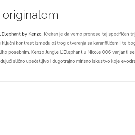
sa originalom
L’Elephant by Kenzo
. Kreiran je da verno prenese taj specifičan tr
e ključni kontrast između oštrog otvaranja sa karanfilićem i te bo
 toliko posebnim. Kenzo Jungle L’Elephant u Nicole 006 varijanti se
jući slično upečatljivo i dugotrajno mirisno iskustvo koje evocira