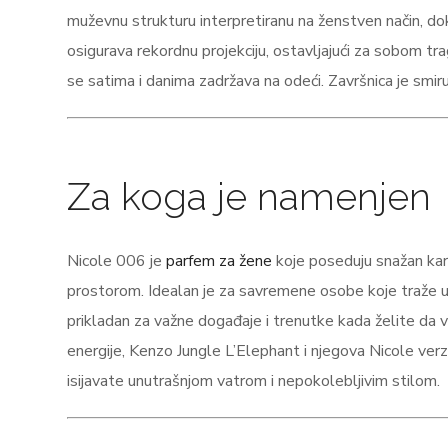
muževnu strukturu interpretiranu na ženstven način, d
osigurava rekordnu projekciju, ostavljajući za sobom tra
se satima i danima zadržava na odeći. Završnica je smiruj
Za koga je namenjen
Nicole 006 je
parfem za žene
koje poseduju snažan kara
prostorom. Idealan je za savremene osobe koje traže upe
prikladan za važne događaje i trenutke kada želite da
energije, Kenzo Jungle L’Elephant i njegova Nicole verzi
isijavate unutrašnjom vatrom i nepokolebljivim stilom.