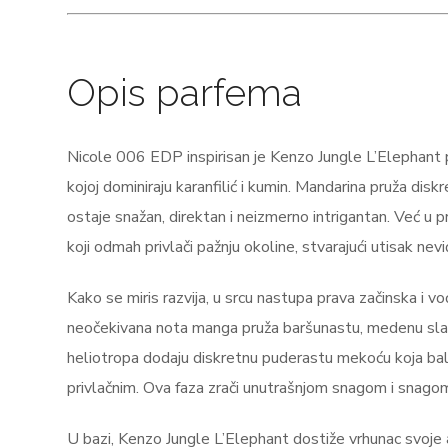
Opis parfema
Nicole 006 EDP inspirisan je Kenzo Jungle L’Elephant
kojoj dominiraju karanfilić i kumin. Mandarina pruža disk
ostaje snažan, direktan i neizmerno intrigantan. Već u 
koji odmah privlači pažnju okoline, stvarajući utisak ne
Kako se miris razvija, u srcu nastupa prava začinska i 
neočekivana nota manga pruža baršunastu, medenu slat
heliotropa dodaju diskretnu puderastu mekoću koja balan
privlačnim. Ova faza zrači unutrašnjom snagom i snagom k
U bazi, Kenzo Jungle L’Elephant dostiže vrhunac svoje a