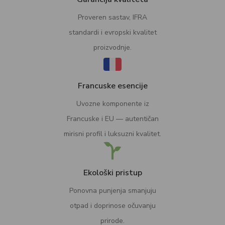
Proveren sastav, IFRA
standardi i evropski kvalitet
proizvodnje.
Francuske esencije
Uvozne komponente iz
Francuske i EU — autentičan
mirisni profil i luksuzni kvalitet.
Ekološki pristup
Ponovna punjenja smanjuju
otpad i doprinose očuvanju
prirode.