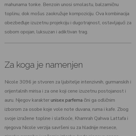
mahunama tonke. Benzoin unosi smolastu, balzamičnu
toplinu, dok mošus zaokružuje kompoziciju. Ova kombinacija
obezbeđuje izuzetnu projekciju i dugotrajnost, ostavljajući za
sobom opojan, luksuzan i adiktivan trag.
Za koga je namenjen
Nicole 3096 je stvoren za ljubitelje intenzivnih, gurmanskih i
orijentalnih mirisa i za one koji cene izuzetnu postojanost i
auru. Njegov karakter
unisex parfema
čini ga odličnim
izborom za osobe koje vole note duvana, ruma i kafe. Zbog
svoje izražene topline i slatkoće, Khamrah Qahwa Lattafa i
njegova Nicole verzija savršeni su za hladnije mesece,