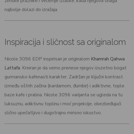
zimske praznike i večernje izlaske, kada njegova snaga
najbolje dolazi do izražaja.
Inspiracija i sličnost sa originalom
Nicole 3096 EDP inspirisan je originalom
Khamrah Qahwa
Lattafa
. Kreiran je da verno prenese njegov izuzetno bogat
gurmansko-kafenasti karakter. Zadržan je ključni kontrast
između oštrih začina (kardamom, đumbir) i adiktivne, tople
baze kafe i pralina. Nicole 3096 varijanta se ugleda na tu
luksuznu, adiktivnu toplinu i moć projekcije, obezbeđujući
slično upečatljivo i dugotrajno mirisno iskustvo.