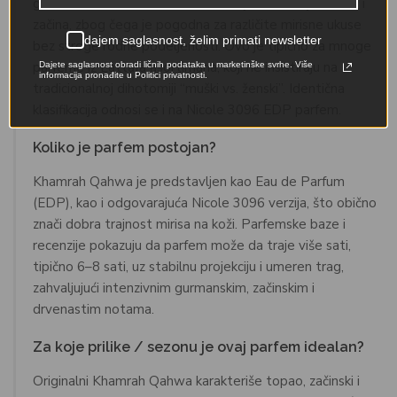
gurmanske i aromatične akorde, sa jakim uticajem kafe i
začina, zbog čega je pogodna za različite mirisne ukuse
dajem saglasnost, želim primati newsletter
bez stroge rodne podeljenosti. Ovo je tipično za mnoge
parfeme iz Lattafa asortimana, koji ne insistiraju na
Dajete saglasnost obradi ličnih podataka u marketinške svrhe. Više
informacija pronađite u Politici privatnosti.
tradicionalnoj dihotomiji “muški vs. ženski”. Identična
klasifikacija odnosi se i na Nicole 3096 EDP parfem.
Koliko je parfem postojan?
Khamrah Qahwa je predstavljen kao Eau de Parfum
(EDP), kao i odgovarajuća Nicole 3096 verzija, što obično
znači dobra trajnost mirisa na koži. Parfemske baze i
recenzije pokazuju da parfem može da traje više sati,
tipično 6–8 sati, uz stabilnu projekciju i umeren trag,
zahvaljujući intenzivnim gurmanskim, začinskim i
drvenastim notama.
Za koje prilike / sezonu je ovaj parfem idealan?
Originalni Khamrah Qahwa karakteriše topao, začinski i