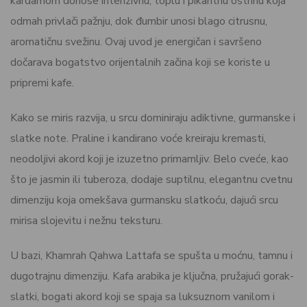
kardamom donose intenzivnu, toplu i pikantnu oštrinu koja
odmah privlači pažnju, dok đumbir unosi blago citrusnu,
aromatičnu svežinu. Ovaj uvod je energičan i savršeno
dočarava bogatstvo orijentalnih začina koji se koriste u
pripremi kafe.
Kako se miris razvija, u srcu dominiraju adiktivne, gurmanske i
slatke note. Praline i kandirano voće kreiraju kremasti,
neodoljivi akord koji je izuzetno primamljiv. Belo cveće, kao
što je jasmin ili tuberoza, dodaje suptilnu, elegantnu cvetnu
dimenziju koja omekšava gurmansku slatkoću, dajući srcu
mirisa slojevitu i nežnu teksturu.
U bazi, Khamrah Qahwa Lattafa se spušta u moćnu, tamnu i
dugotrajnu dimenziju. Kafa arabika je ključna, pružajući gorak-
slatki, bogati akord koji se spaja sa luksuznom vanilom i