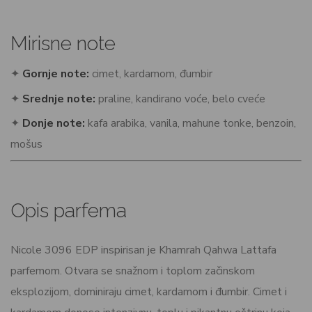
Mirisne note
✦
Gornje note:
cimet, kardamom, đumbir
✦
Srednje note:
praline, kandirano voće, belo cveće
✦
Donje note:
kafa arabika, vanila, mahune tonke, benzoin,
mošus
Opis parfema
Nicole 3096 EDP inspirisan je Khamrah Qahwa Lattafa
parfemom. Otvara se snažnom i toplom začinskom
eksplozijom, dominiraju cimet, kardamom i đumbir. Cimet i