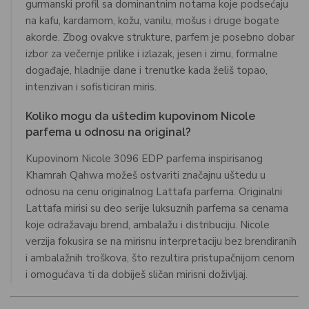
gurmanski profil sa dominantnim notama koje podsećaju
na kafu, kardamom, kožu, vanilu, mošus i druge bogate
akorde. Zbog ovakve strukture, parfem je posebno dobar
izbor za večernje prilike i izlazak, jesen i zimu, formalne
događaje, hladnije dane i trenutke kada želiš topao,
intenzivan i sofisticiran miris.
Koliko mogu da uštedim kupovinom Nicole
parfema u odnosu na original?
Kupovinom Nicole 3096 EDP parfema inspirisanog
Khamrah Qahwa možeš ostvariti značajnu uštedu u
odnosu na cenu originalnog Lattafa parfema. Originalni
Lattafa mirisi su deo serije luksuznih parfema sa cenama
koje odražavaju brend, ambalažu i distribuciju. Nicole
verzija fokusira se na mirisnu interpretaciju bez brendiranih
i ambalažnih troškova, što rezultira pristupačnijom cenom
i omogućava ti da dobiješ sličan mirisni doživljaj.