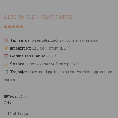
1190.00
RSD
–
3190.00
RSD
Ocenjeno
13
4.77
od
5 na
Tip mirisa:
orijentalni, začinski, gurmanski, unisex
osnovu
ocena
Intenzitet:
Eau de Parfum (EDP)
kupaca
Godina lansiranja:
2023
Sezona:
jesen / zima / večernje prilike
Trajanje:
izuzetno dugotrajno sa snažnom do ogromnom
aurom
ŠIFRA:
3096-50
Očisti
Mililitraža