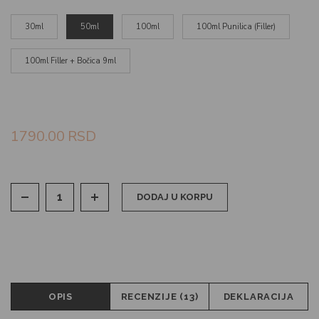
30ml
50ml
100ml
100ml Punilica (Filler)
100ml Filler + Bočica 9ml
1790.00
RSD
DODAJ U KORPU
OPIS
RECENZIJE (13)
DEKLARACIJA