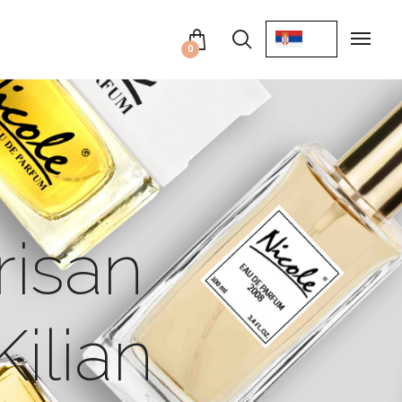
0
risan
ilian