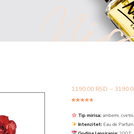
Nic
1190.00
RSD
–
3190.0
Ocenjeno
25
4.80
od
5 na
Tip mirisa:
amberni, cvetni,
osnovu
ocena
Intenzitet:
Eau de Parfum
kupaca
Godina lansiranja:
2007