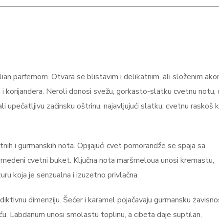
ian parfemom. Otvara se blistavim i delikatnim, ali složenim ak
a i korijandera. Neroli donosi svežu, gorkasto-slatku cvetnu notu,
ali upečatljivu začinsku oštrinu, najavljujući slatku, cvetnu raskoš 
vetnih i gurmanskih nota. Opijajući cvet pomorandže se spaja sa
n, medeni cvetni buket. Ključna nota maršmeloua unosi kremastu,
uru koja je senzualna i izuzetno privlačna.
diktivnu dimenziju. Šećer i karamel pojačavaju gurmansku zavisno
ću. Labdanum unosi smolastu toplinu, a cibeta daje suptilan,