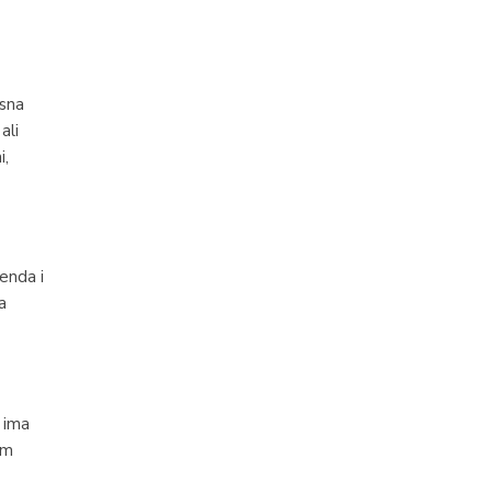
isna
ali
i,
renda i
a
 ima
om