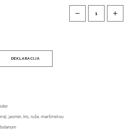
DEKLARACIJA
ander
a), jasmin, iris, ruža, maršmelou
labdanum