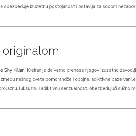
aza obezbeđuje izuzetnu postojanost i ostavlja za sobom nezabo
sa originalom
e Shy Kilian
. Kreiran je da verno prenese njegov izuzetno zavodlj
 između nežnog cveta pomorandže i opojne, adiktivne baze vanile 
olaznu, luksuznu i adiktivnu senzualnost, obezbeđujući slično m