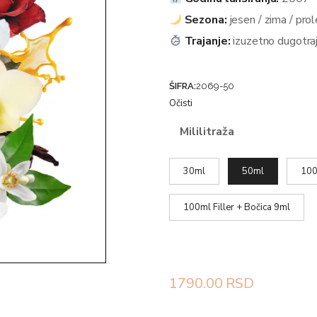
Sezona:
jesen / zima / prol
Trajanje:
izuzetno dugotra
ŠIFRA:
2069-50
Očisti
Mililitraža
30ml
50ml
100
100ml Filler + Bočica 9ml
1790.00
RSD