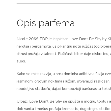
Opis parfema
Nicole 2069 EDP je inspirisan Love Dont Be Shy by Kil
nerolija i bergamota, uz pikantnu notu ružičastog biber
citrusi pružaju vitalnost. Ružičasti biber daje diskretnu, 
sledi.
Kako se miris razvija, u srcu dominira adiktivna fuzija c
jasminom, orlovim noktima i ružom, stvarajući raskoša
neodoljivu slatkoću, dajući kompoziciji baršunastu tekst
U bazi, Love Don’t Be Shy se spušta u moćnu, toplu i a
dok vanila i mošus pružaju kremastu, dugotrajnu slatko