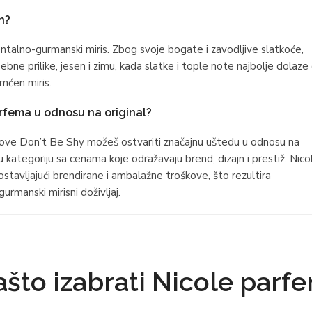
n?
entalno-gurmanski miris. Zbog svoje bogate i zavodljive slatkoće,
ne prilike, jesen i zimu, kada slatke i tople note najbolje dolaze
amćen miris.
rfema u odnosu na original?
ve Don’t Be Shy možeš ostvariti značajnu uštedu u odnosu na
u kategoriju sa cenama koje odražavaju brend, dizajn i prestiž. Nico
izostavljajući brendirane i ambalažne troškove, što rezultira
urmanski mirisni doživljaj.
što izabrati Nicole parf