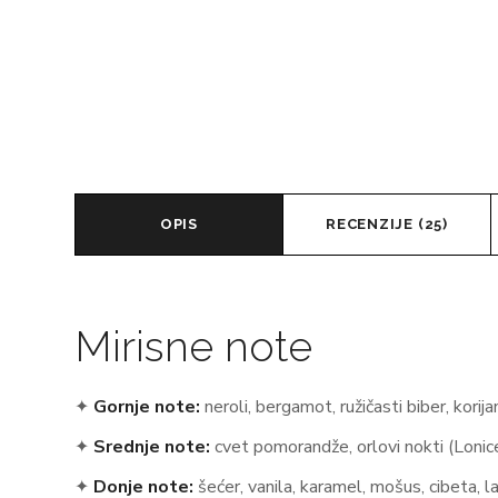
OPIS
RECENZIJE (25)
Mirisne note
✦
Gornje note:
neroli, bergamot, ružičasti biber, korij
✦
Srednje note:
cvet pomorandže, orlovi nokti (Lonicer
✦
Donje note:
šećer, vanila, karamel, mošus, cibeta, 