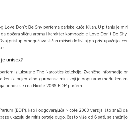
g Love Don’t Be Shy parfema pariske kuće Kilian. U pitanju je mir
na da dočara sličnu aromu i karakter kompozicije Love Don’t Be Shy, 
vaj pristup omogućava sličan mirisni doživljaj po pristupačnijoj cen
te.
 je unisex?
 parfem iz luksuzne The Narcotics kolekcije. Zvanične informacije b
ao ženski orijentalno-gurmanski miris koji je popularan među ženam
cija odnosi se i na Nicole 2069 EDP parfem.
arfum (EDP), kao i odgovarajuća Nicole 2069 verzija, što znači da
aze ukazuju da miris ostaje dugo, često više od 6 sati, sa snažnij