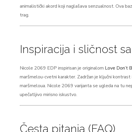
animalistički akord koji naglašava senzualnost. Ova b
trag.
Inspiracija i sličnost 
Nicole 2069 EDP inspirisan je originalom
Love Don’t B
maršmelou-cvetni karakter. Zadržan je ključni kontrast
maršmeloua. Nicole 2069 varijanta se ugleda na tu nepr
upečatljivo mirisno iskustvo.
Česta pitanja (FAQ)