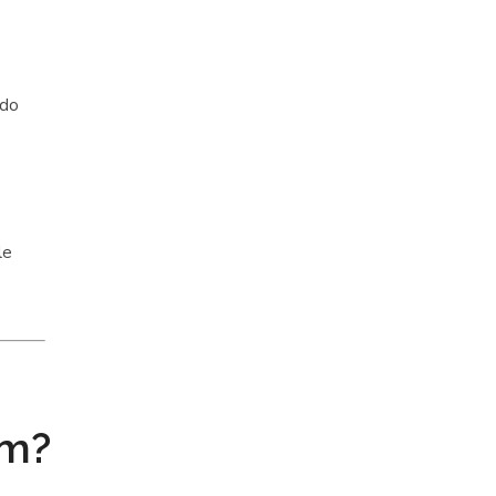
 do
le
em?