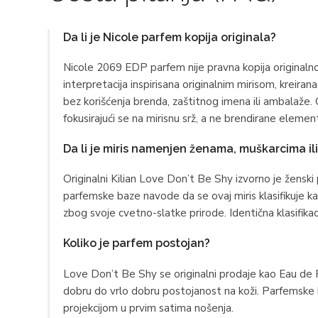
Da li je Nicole parfem kopija originala?
Nicole 2069 EDP parfem nije pravna kopija originalno
interpretacija inspirisana originalnim mirisom, kreira
bez korišćenja brenda, zaštitnog imena ili ambalaže. O
fokusirajući se na mirisnu srž, a ne brendirane elemen
Da li je miris namenjen ženama, muškarcima ili
Originalni Kilian Love Don’t Be Shy izvorno je ženski
parfemske baze navode da se ovaj miris klasifikuje k
zbog svoje cvetno-slatke prirode. Identična klasifika
Koliko je parfem postojan?
Love Don’t Be Shy se originalni prodaje kao Eau de P
dobru do vrlo dobru postojanost na koži. Parfemske b
projekcijom u prvim satima nošenja.