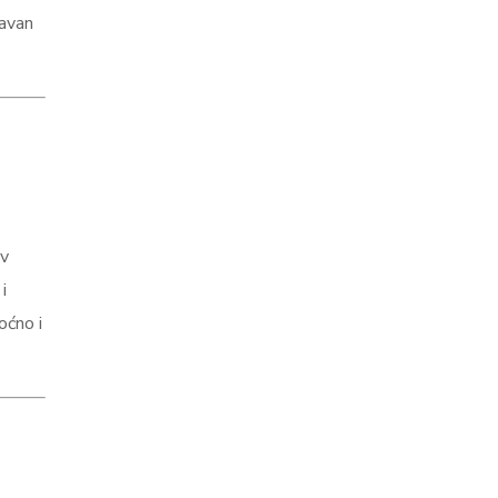
ravan
iv
i
oćno i