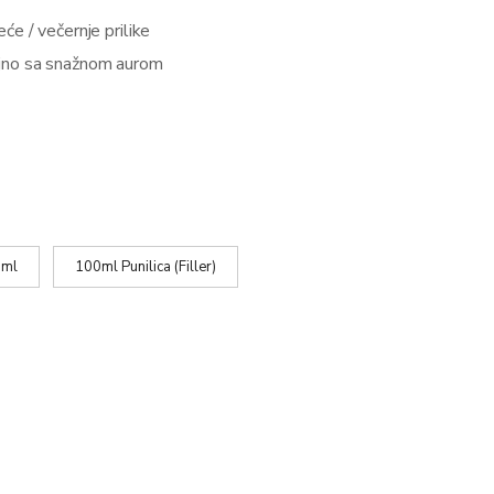
eće / večernje prilike
jno sa snažnom aurom
ml
100ml Punilica (Filler)