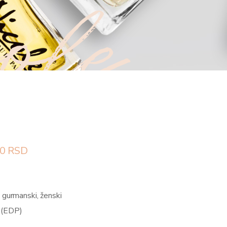
ole
0
RSD
 gurmanski, ženski
 (EDP)