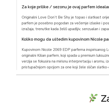
Za koje prilike / sezonu je ovaj parfem ideala
Originalni Love Don’t Be Shy je topao i slatkast orij
parfem je posebno pogodan za večernje izlaske i poseb
izražaja, trenutke kada želiš upadljiv, senzualan i zap
Koliko mogu da uštedim kupovinom Nicole pa
Kupovinom Nicole 2069 EDP parfema inspirisanog Lo
originalni Kilian parfem, koji spada u premium luksuzn
verzija se fokusira na mirisnu interpretaciju i aromu, 
pristupačnijom opcijom za one koji žele sličan slatko-g
Za