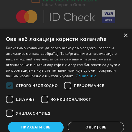
×
Ова веб локација користи колачиће
Користимо колачиће да персонализујемо садржај, огласе и
анализирамо наш саобраћај. Такође делимо информације о
вашем коришћењу нашег сајта са нашим партнерима за
оглашавање и аналитику који их могу комбиновати са другим
информацијама које сте им дали или које су они прикупили
вашим коришћењем њихових услуга.
Опширније
СТРОГО НЕОПХОДНО
ПЕРФОРМАНСЕ
ЦИЉАЊЕ
ФУНКЦИОНАЛНОСТ
УНЦЛАССИФИЕД
© 2026 Nicole Parfemi
ПРИХВАТИ СВЕ
ОДБИЈ СВЕ