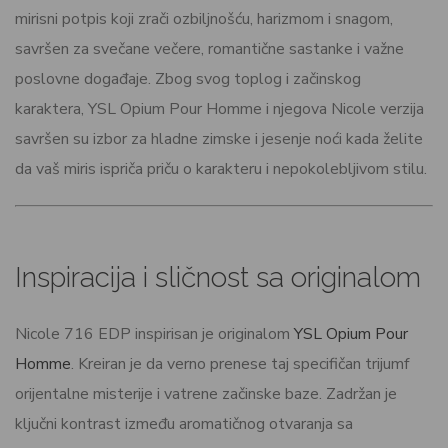
mirisni potpis koji zrači ozbiljnošću, harizmom i snagom,
savršen za svečane večere, romantične sastanke i važne
poslovne događaje. Zbog svog toplog i začinskog
karaktera, YSL Opium Pour Homme i njegova Nicole verzija
savršen su izbor za hladne zimske i jesenje noći kada želite
da vaš miris ispriča priču o karakteru i nepokolebljivom stilu.
Inspiracija i sličnost sa originalom
Nicole 716 EDP inspirisan je originalom
YSL Opium Pour
Homme
. Kreiran je da verno prenese taj specifičan trijumf
orijentalne misterije i vatrene začinske baze. Zadržan je
ključni kontrast između aromatičnog otvaranja sa