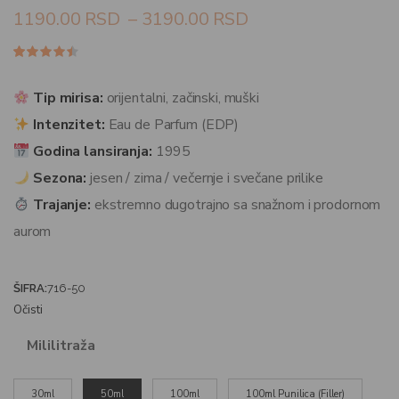
1190.00
RSD
–
3190.00
RSD
Ocenjeno
20
4.40
od
5 na
Tip mirisa:
orijentalni, začinski, muški
osnovu
ocena
Intenzitet:
Eau de Parfum (EDP)
kupaca
Godina lansiranja:
1995
Sezona:
jesen / zima / večernje i svečane prilike
Trajanje:
ekstremno dugotrajno sa snažnom i prodornom
aurom
ŠIFRA:
716-50
Očisti
Mililitraža
30ml
50ml
100ml
100ml Punilica (Filler)