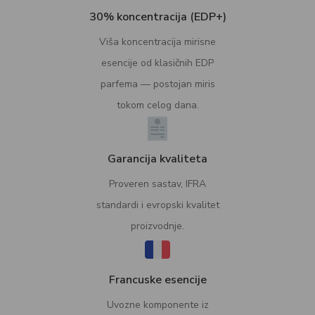
30% koncentracija (EDP+)
Viša koncentracija mirisne
esencije od klasičnih EDP
parfema — postojan miris
tokom celog dana.
Garancija kvaliteta
Proveren sastav, IFRA
standardi i evropski kvalitet
proizvodnje.
Francuske esencije
Uvozne komponente iz