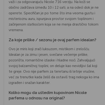
važi i za odgovarajuću Nicole 716 verziju. Na koži se
obično zadržava između 10 i 12 sati, a na odeći dok je ne
operete. Specifičan je po tome što ima veoma gustu i
misterioznu auru, ispunjava prostor svojom toplinom i
začinjenom slatkoćom koja se ne menja drastično tokom
vremena.
Za koje prilike / sezonu je ovaj parfem idealan?
Ovo je miris koji zrači luksuzom, mistikom i zrelošću.
Idealan je za zimu i jesen, svečane večernje prilike,
pozorišta, romantične izlaske i hladne noći. Zahvaljujući
svojoj balzamičnoj toplini, on deluje kao nevidljivi šal koji
te greje. Ovo nije parfem za teretanu ili letnje vrućine,
već za trenutke kada želiš da ostaviš trag nekoga ko ima
izgrađen i snažan karakter.
Koliko mogu da uštedim kupovinom Nicole
parfema u odnosu na original?