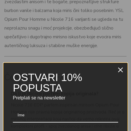
zvezdastim anisom i te bogate, prepoznatljive strukture
burbon vanile i balzama koja miris čini toliko posebnim. YSL
Opium Pour Homme u Nicole 716 varijanti se ugleda na tu
neprolaznu snagu i moć projekcije, obezbeđujući slično
upečatljivo i dugotrajno mirisno iskustvo koje evocira miris
autentičnog luksuza i stabilne muške energije.
OSTVARI 10%
Česta pitanja (FAQ)
POPUSTA
Da li je Nicole parfem kopija originala?
Pretplati se na newsletter
Nicole 716 EDP parfem inspirisan mirisom Opium Pour
Homme nije pravna kopija originalnog proizvoda. Reč je o
mirisnoj interpretaciji koja nastoji da verno rekreira ovaj
kompleksni profil - spoj zvezdanog anisa i crne ribizle u