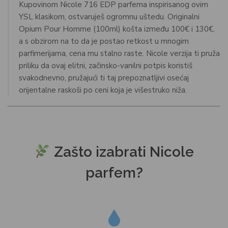
Kupovinom Nicole 716 EDP parfema inspirisanog ovim
YSL klasikom, ostvaruješ ogromnu uštedu. Originalni
Opium Pour Homme (100ml) košta između 100€ i 130€,
a s obzirom na to da je postao retkost u mnogim
parfimerijama, cena mu stalno raste. Nicole verzija ti pruža
priliku da ovaj elitni, začinsko-vanilni potpis koristiš
svakodnevno, pružajući ti taj prepoznatljivi osećaj
orijentalne raskoši po ceni koja je višestruko niža.
Zašto izabrati Nicole
parfem?