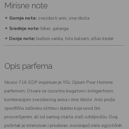
Mirisne note
✦
Gornje note:
zvezdasti anis, crna ribizla
✦
Srednje note:
biber, galanga
✦
Donje note:
burbon vanila, tolu balsam, atlas kedar
Opis parfema
Nicole 716 EDP inspirisan je YSL Opium Pour Homme
parfemom. Otvara se izuzetno bogatom i intrigantnom
kombinacijom zvezdastog anisa i crne ribizle. Anis pruža
specifičnu začinsku oštrinu i dubinu koja uvod čini
prosvetljenim, ali od samog starta zrači ozbiljnošću. Ovaj
početak je intenzivan i prodoran, evocirajući miris egzotičnih