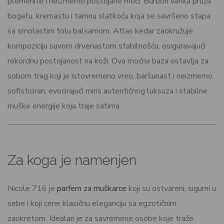
plemenite i neizmerno postojane moći. Burbon vanila pruža
bogatu, kremastu i tamnu slatkoću koja se savršeno stapa
sa smolastim tolu balsamom. Atlas kedar zaokružuje
kompoziciju suvom drvenastom stabilnošću, osiguravajući
rekordnu postojanost na koži. Ova moćna baza ostavlja za
sobom trag koji je istovremeno vreo, baršunast i neizmerno
sofisticiran, evocirajući miris autentičnog luksuza i stabilne
muške energije koja traje satima.
Za koga je namenjen
Nicole 716 je
parfem za muškarce
koji su ostvareni, sigurni u
sebe i koji cene klasičnu eleganciju sa egzotičnim
zaokretom. Idealan je za savremene osobe koje traže