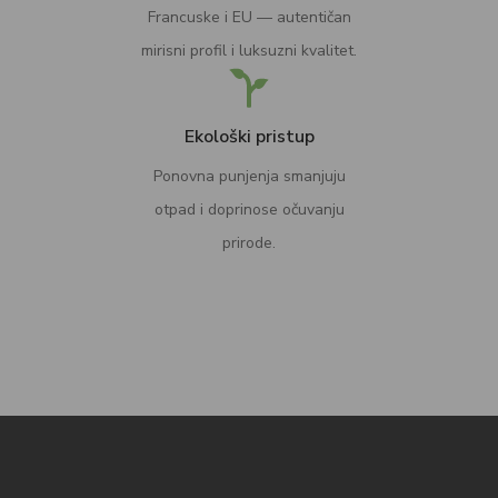
Francuske i EU — autentičan
mirisni profil i luksuzni kvalitet.
Ekološki pristup
Ponovna punjenja smanjuju
otpad i doprinose očuvanju
prirode.