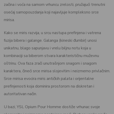
začina i voća na samom vrhuncu zrelosti, pružajući trenutni
osećaj samopouzdanja koji najavljuje kompleksno srce
mirisa.
Kako se miris razvija, u srcu nastupa prefinjena i vatrena
fuzija bibera i galange. Galanga (kineski đumbir) unosi
unikatnu, blago sapunjavu i vrelu biljnu notu koja u
kombinaciji sa biberom stvara karakterističnu muževnu
oštrinu. Ova faza zrači unutrašnjom snagom i snagom
karaktera, čineći srce mirisa slojevitim i neizmerno privlačnim.
Srce mirisa evocira miris antičkih palata i orijentalne
prefinjenosti koja dominira prostorom na diskretan i
autoritativan način.
U bazi, YSL Opium Pour Homme dostiže vrhunac svoje