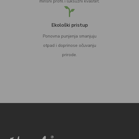
mirisni profil i luksuzni kvalitet.
Ekološki pristup
Ponovna punjenja smanjuju
otpad i doprinose očuvanju
prirode.