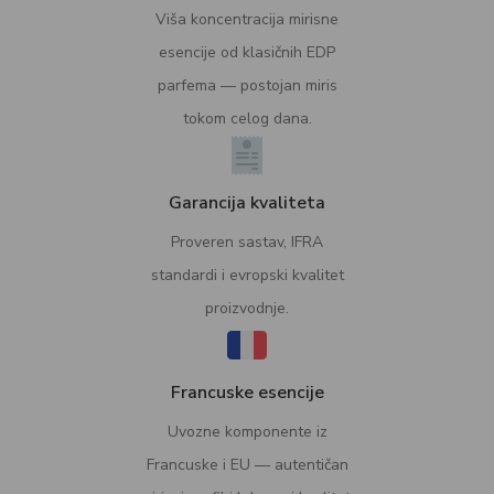
Viša koncentracija mirisne
esencije od klasičnih EDP
parfema — postojan miris
tokom celog dana.
Garancija kvaliteta
Proveren sastav, IFRA
standardi i evropski kvalitet
proizvodnje.
Francuske esencije
Uvozne komponente iz
Francuske i EU — autentičan