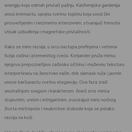
energiju koja odmah privlači pažnju. Kalifornijska gardenija
unosi kremastu, opojnu cvetnu toplinu koja uvod čini
prosvetljenim i neizmerno intenzivnim, stvarajući trenutni
utisak uzbuđenja i magnetske privlačnosti.
Kako se miris razvija, u srcu nastupa prefinjena i vatrena
fuzija začina i plemenitog cveća. Korijander pruža mirisu
njegovu prepoznatljivu začinsku oštrinu i muževnu teksturu
interpretiranu na ženstven način, dok damask ruža i jasmin
unose baršunastu cvetnu eleganciju. Ova faza zrači
unutrašnjom snagom i karakterom, čineći srce mirisa
slojevitim, vrelim i intrigantnim, evocirajući miris noćnog
života metropole i neukrotive slobode koja se polako
razvija na koži.