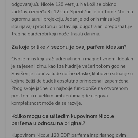
odgovarajuću Nicole 128 verziju. Na koži se obično
zadržava između 9 i 12 sati. Specifičan je po tome što ima
ogromnu auru i projekciju. Jedan je od onih mirisa koji
ispunjavaju prostoriju i ostavljaju dugotrajan, prepoznatljiv
trag na garderobi koji može trajati danima.
Za koje prilike / sezonu je ovaj parfem idealan?
Ovo je miris koji zrači adrenalinom i magnetizmom. Idealan
je za jesen i zimu, kao i za hladnije večeri tokom godine.
Savršen je izbor za lude noćne izlaske, klubove i situacije u
kojima želiš da budeš apsolutno primećena i zapamćena.
Zbog svoje jačine, on najbolje funkcioniše na otvorenom
prostoru ili u velikim ambijentima gde njegova
kompleksnost može da se razvije.
Koliko mogu da uštedim kupovinom Nicole
parfema u odnosu na original?
Kupovinom Nicole 128 EDP parfema inspirisanog ovim