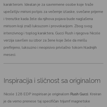
karakterom. Idealan je za savremene osobe koje traže
upečatljiv mirisni potpis za večernje izlaske, svečane prijeme
i trenutke kada žele da njihova pojava bude naglašena
mirisom koji zrači luksuzom i provokacijom. Zbog svog
intenzivnog i toplog karaktera, Gucci Rush i njegova Nicole
verzija savršen su izbor za žene koje žele da mirišu
prefinjeno, luksuzno i neopisivo privlačno tokom hladnijih
meseci.
Inspiracija i sličnost sa originalom
Nicole 128 EDP inspirisan je originalom
Rush Gucci
. Kreiran
je da verno prenese taj specifičan trijumf magnetske