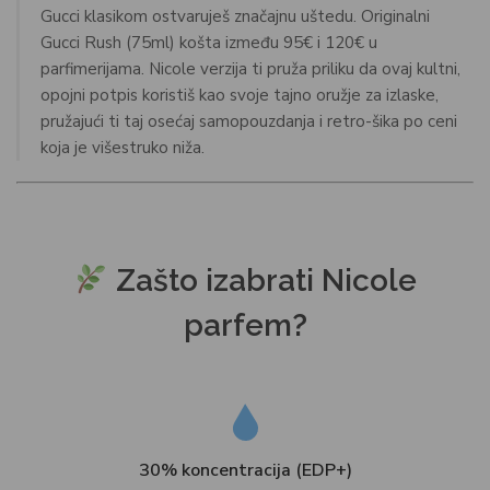
Gucci klasikom ostvaruješ značajnu uštedu. Originalni
Gucci Rush (75ml) košta između 95€ i 120€ u
parfimerijama. Nicole verzija ti pruža priliku da ovaj kultni,
opojni potpis koristiš kao svoje tajno oružje za izlaske,
pružajući ti taj osećaj samopouzdanja i retro-šika po ceni
koja je višestruko niža.
Zašto izabrati Nicole
parfem?
30% koncentracija (EDP+)