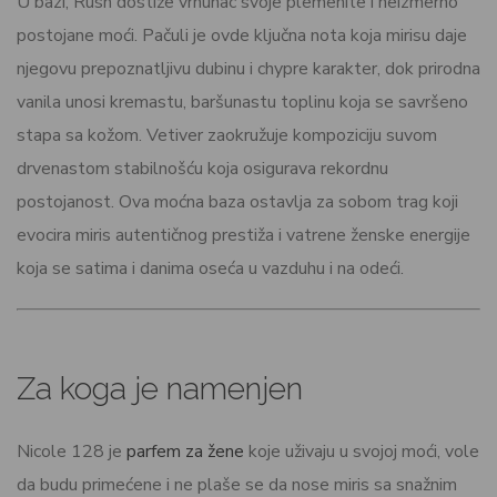
U bazi, Rush dostiže vrhunac svoje plemenite i neizmerno
postojane moći. Pačuli je ovde ključna nota koja mirisu daje
njegovu prepoznatljivu dubinu i chypre karakter, dok prirodna
vanila unosi kremastu, baršunastu toplinu koja se savršeno
stapa sa kožom. Vetiver zaokružuje kompoziciju suvom
drvenastom stabilnošću koja osigurava rekordnu
postojanost. Ova moćna baza ostavlja za sobom trag koji
evocira miris autentičnog prestiža i vatrene ženske energije
koja se satima i danima oseća u vazduhu i na odeći.
Za koga je namenjen
Nicole 128 je
parfem za žene
koje uživaju u svojoj moći, vole
da budu primećene i ne plaše se da nose miris sa snažnim