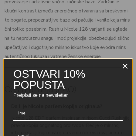
provokacije i adiktivne voćno-začinske baze. Zadržan je
ključni kontrast između energičnog otvaranja sa breskvom i
te bogate, prepoznatljive baze od pačulija i vanile koja miris
čini toliko posebnim. Rush u Nicole 128 varijanti se ugleda
na tu neprolaznu snagu i moć projekcije, obezbeđujući slično
upečatljivo i dugotrajno mirisno iskustvo koje evocira miris
autentičnog luksuza i vatrene ženske energije.
OSTVARI 10%
POPUSTA
Česta pitanja (FAQ)
Pretplati se na newsletter
Da li je Nicole parfem kopija originala?
Nicole 128 EDP parfem inspirisan mirisom Gucci Rush nije
pravna kopija originalnog proizvoda. Reč je o mirisnoj
interpretaciji koja nastoji da verno rekreira ovaj unikatni