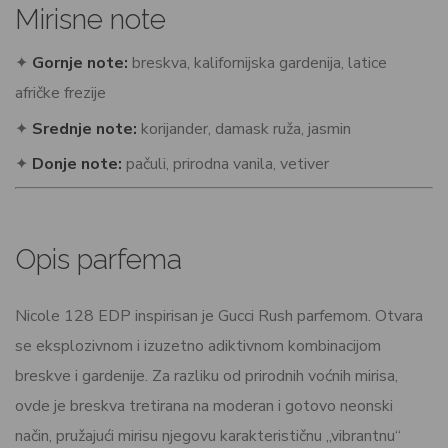
Mirisne note
✦
Gornje note:
breskva, kalifornijska gardenija, latice
afričke frezije
✦
Srednje note:
korijander, damask ruža, jasmin
✦
Donje note:
pačuli, prirodna vanila, vetiver
Opis parfema
Nicole 128 EDP inspirisan je Gucci Rush parfemom. Otvara
se eksplozivnom i izuzetno adiktivnom kombinacijom
breskve i gardenije. Za razliku od prirodnih voćnih mirisa,
ovde je breskva tretirana na moderan i gotovo neonski
način, pružajući mirisu njegovu karakterističnu „vibrantnu“