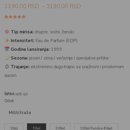
1190.00
RSD
–
3190.00
RSD
Ocenjeno
77
4.86
od 5
na
Tip mirisa:
chypre, voćni, ženski
osnovu
ocena
Intenzitet:
Eau de Parfum (EDP)
kupaca
Godina lansiranja:
1999
Sezona:
jesen / zima / večernje i specijalne prilike
Trajanje:
ekstremno dugotrajno sa snažnom i prodornom
aurom
ŠIFRA:
128-50
Očisti
Mililitraža
30ml
50ml
100ml
100ml Punilica (Filler)