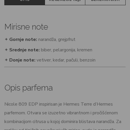
Mirisne note
✦
Gornje note:
narandža, grejpfrut
✦
Srednje note:
biber, pelargonija, kremen
✦
Donje note:
vetiver, kedar, pačuli, benzoin
Opis parfema
Nicole 809 EDP inspirisan je Hermes Terre d’Hermes
parfemom. Otvara se izuzetno vibrantnom i pročišćenom
kombinacijom citrusa u kojoj dominira blistava narandža. Za