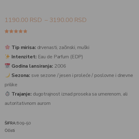
1190.00
RSD
–
3190.00
RSD
Ocenjeno
85
4.80
od
5 na
Tip mirisa:
drvenasti, začinski, muški
osnovu
ocena
Intenzitet:
Eau de Parfum (EDP)
kupaca
Godina lansiranja:
2006
Sezona:
sve sezone / jesen i proleće / poslovne i dnevne
prilike
Trajanje:
dugotrajnost iznad proseka sa umerenom, ali
autoritativnom aurom
ŠIFRA:
809-50
Očisti