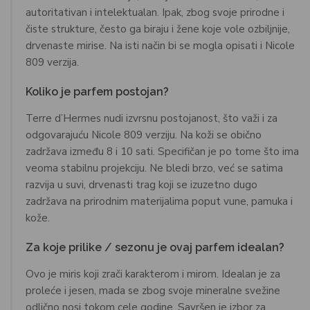
autoritativan i intelektualan. Ipak, zbog svoje prirodne i
čiste strukture, često ga biraju i žene koje vole ozbiljnije,
drvenaste mirise. Na isti način bi se mogla opisati i Nicole
809 verzija.
Koliko je parfem postojan?
Terre d’Hermes nudi izvrsnu postojanost, što važi i za
odgovarajuću Nicole 809 verziju. Na koži se obično
zadržava između 8 i 10 sati. Specifičan je po tome što ima
veoma stabilnu projekciju. Ne bledi brzo, već se satima
razvija u suvi, drvenasti trag koji se izuzetno dugo
zadržava na prirodnim materijalima poput vune, pamuka i
kože.
Za koje prilike / sezonu je ovaj parfem idealan?
Ovo je miris koji zrači karakterom i mirom. Idealan je za
proleće i jesen, mada se zbog svoje mineralne svežine
odlično nosi tokom cele godine. Savršen je izbor za