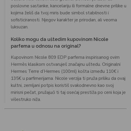
poslovne sastanke, kancelariju ili formalne dnevne prilike u
kojima želiš da tvoj miris bude simbol stabilnosti i
sofisticiranosti. Njegov karakter je prirodan, ali veoma
luksuzan.
Koliko mogu da uštedim kupovinom Nicole
parfema u odnosu na original?
Kupovinom Nicole 809 EDP parfema inspirisanog ovim
Hermès klasikom ostvaruješ značajnu uštedu. Originalni
Hermes Terre d’Hermes (100ml) košta između 110€ i
135€ u parfimerijama. Nicole verzija ti pruža priliku da ovaj
kultni, zemljani potpis koristiš svakodnevno kao svoj
mirisni pečat, pružajući ti taj osećaj prestiža po ceni koja je
višestruko niža.