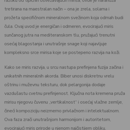
razliku od tipičnih osvežavajućih mirisa, ovde je narandža
tretirana na maestralan način – ona je zrela, solarna i
prožeta specifičnom mineralnom svežinom koja odmah budi
čula. Ovaj uvod je energičan i odmeren, evocirajući miris
sunčanog jutra na mediteranskom tlu, pružajući trenutni
osećaj blagostanja i unutrašnje snage koji najavljuje
kompleksno srce mirisa koje se postepeno razvija na koži.
Kako se miris razvija, u srcu nastupa prefinjena fuzija začina i
unikatnih mineralnih akorda. Biber unosi diskretnu vrelu
oštrinu i muževnu teksturu, dok pelargonija dodaje
vazdušastu cvetnu prefinjenost. Ključna nota kremena pruža
mirisu njegovu čuvenu „vertikalnost“ i osećaj vlažne zemlje,
čineći kompoziciju neizmerno privlačnom i intelektualnom.
Ova faza zrači unutrašnjom harmonijom i autoritetom,
evocirajući miris prirode u njenom najčistijem obliku,