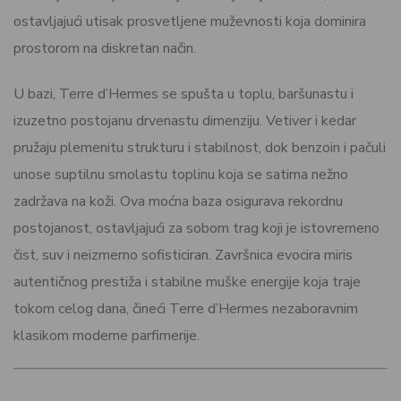
ostavljajući utisak prosvetljene muževnosti koja dominira
prostorom na diskretan način.
U bazi, Terre d’Hermes se spušta u toplu, baršunastu i
izuzetno postojanu drvenastu dimenziju. Vetiver i kedar
pružaju plemenitu strukturu i stabilnost, dok benzoin i pačuli
unose suptilnu smolastu toplinu koja se satima nežno
zadržava na koži. Ova moćna baza osigurava rekordnu
postojanost, ostavljajući za sobom trag koji je istovremeno
čist, suv i neizmerno sofisticiran. Završnica evocira miris
autentičnog prestiža i stabilne muške energije koja traje
tokom celog dana, čineći Terre d’Hermes nezaboravnim
klasikom moderne parfimerije.