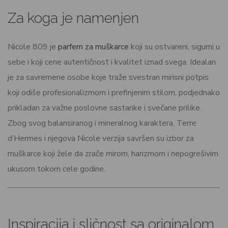
Za koga je namenjen
Nicole 809 je
parfem za muškarce
koji su ostvareni, sigurni u
sebe i koji cene autentičnost i kvalitet iznad svega. Idealan
je za savremene osobe koje traže svestran mirisni potpis
koji odiše profesionalizmom i prefinjenim stilom, podjednako
prikladan za važne poslovne sastanke i svečane prilike.
Zbog svog balansiranog i mineralnog karaktera, Terre
d’Hermes i njegova Nicole verzija savršen su izbor za
muškarce koji žele da zrače mirom, harizmom i nepogrešivim
ukusom tokom cele godine.
Inspiracija i sličnost sa originalom