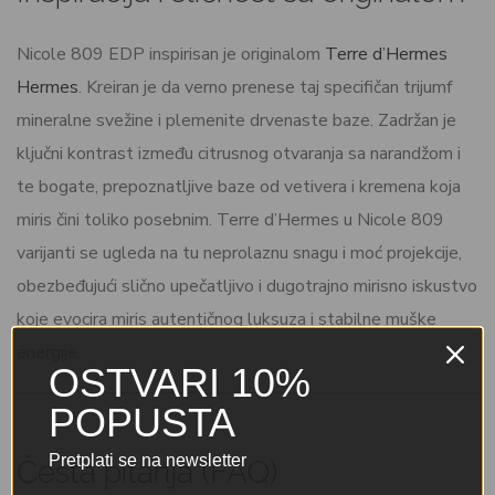
Nicole 809 EDP inspirisan je originalom
Terre d’Hermes
Hermes
. Kreiran je da verno prenese taj specifičan trijumf
mineralne svežine i plemenite drvenaste baze. Zadržan je
ključni kontrast između citrusnog otvaranja sa narandžom i
te bogate, prepoznatljive baze od vetivera i kremena koja
miris čini toliko posebnim. Terre d’Hermes u Nicole 809
varijanti se ugleda na tu neprolaznu snagu i moć projekcije,
obezbeđujući slično upečatljivo i dugotrajno mirisno iskustvo
koje evocira miris autentičnog luksuza i stabilne muške
energije.
OSTVARI 10%
POPUSTA
Pretplati se na newsletter
Česta pitanja (FAQ)