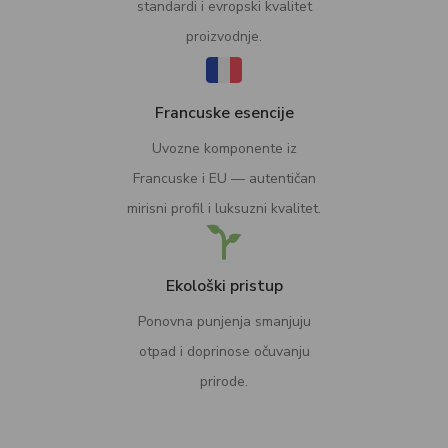
standardi i evropski kvalitet
proizvodnje.
Francuske esencije
Uvozne komponente iz
Francuske i EU — autentičan
mirisni profil i luksuzni kvalitet.
Ekološki pristup
Ponovna punjenja smanjuju
otpad i doprinose očuvanju
prirode.