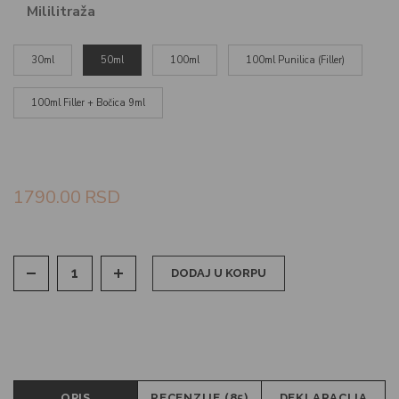
Mililitraža
30ml
50ml
100ml
100ml Punilica (Filler)
100ml Filler + Bočica 9ml
1790.00
RSD
DODAJ U KORPU
OPIS
RECENZIJE (85)
DEKLARACIJA