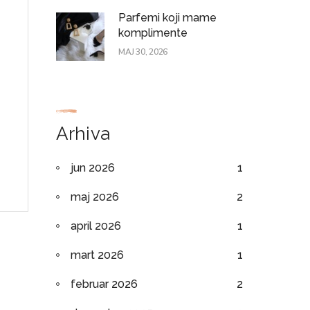
Parfemi koji mame
komplimente
MAJ 30, 2026
Arhiva
jun 2026
1
maj 2026
2
april 2026
1
mart 2026
1
februar 2026
2