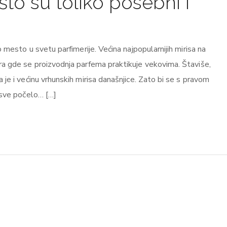
što su toliko posebni i
o mesto u svetu parfimerije. Većina najpopularnijih mirisa na
ra gde se proizvodnja parfema praktikuje vekovima. Štaviše,
je i većinu vrhunskih mirisa današnjice. Zato bi se s pravom
 sve počelo… […]