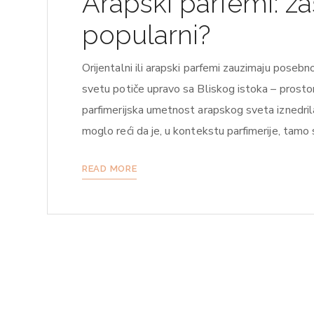
Arapski parfemi: za
popularni?
Orijentalni ili arapski parfemi zauzimaju posebn
svetu potiče upravo sa Bliskog istoka – prosto
parfimerijska umetnost arapskog sveta iznedrila 
moglo reći da je, u kontekstu parfimerije, tamo
READ MORE