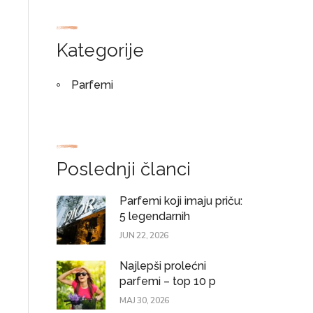
Kategorije
Parfemi
Poslednji članci
Parfemi koji imaju priču:
5 legendarnih
JUN 22, 2026
Najlepši prolećni
parfemi – top 10 p
MAJ 30, 2026