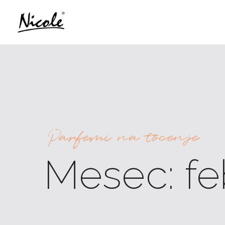
Parfemi na tocenje
Mesec:
fe