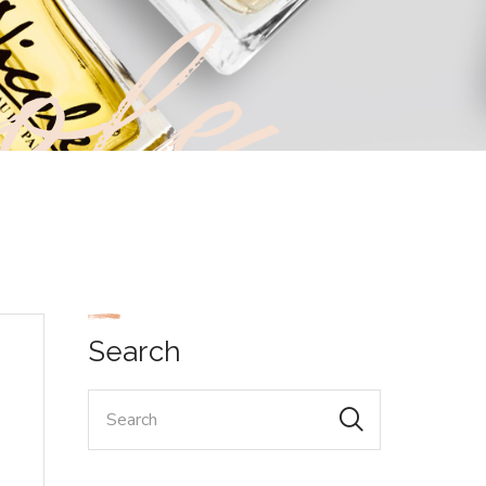
ole
Search