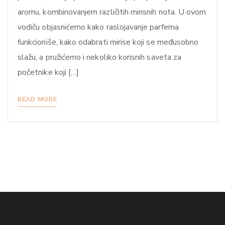
aromu, kombinovanjem različitih mirisnih nota. U ovom
vodiču objasnićemo kako raslojavanje parfema
funkcioniše, kako odabrati mirise koji se međusobno
slažu, a pružićemo i nekoliko korisnih saveta za
početnike koji […]
READ MORE