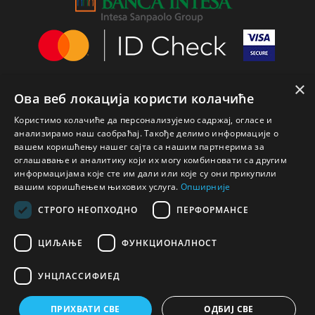
×
Ова веб локација користи колачиће
Користимо колачиће да персонализујемо садржај, огласе и
анализирамо наш саобраћај. Такође делимо информације о
вашем коришћењу нашег сајта са нашим партнерима за
оглашавање и аналитику који их могу комбиновати са другим
информацијама које сте им дали или које су они прикупили
вашим коришћењем њихових услуга.
Опширније
СТРОГО НЕОПХОДНО
ПЕРФОРМАНСЕ
ЦИЉАЊЕ
ФУНКЦИОНАЛНОСТ
УНЦЛАССИФИЕД
© 2020 Cosmecos Template
ПРИХВАТИ СВЕ
ОДБИЈ СВЕ