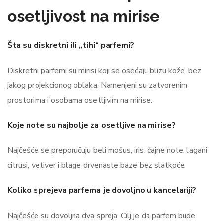
osetljivost na mirise
Šta su diskretni ili „tihi“ parfemi?
Diskretni parfemi su mirisi koji se osećaju blizu kože, bez
jakog projekcionog oblaka. Namenjeni su zatvorenim
prostorima i osobama osetljivim na mirise.
Koje note su najbolje za osetljive na mirise?
Najčešće se preporučuju beli mošus, iris, čajne note, lagani
citrusi, vetiver i blage drvenaste baze bez slatkoće.
Koliko sprejeva parfema je dovoljno u kancelariji?
Najčešće su dovoljna dva spreja. Cilj je da parfem bude