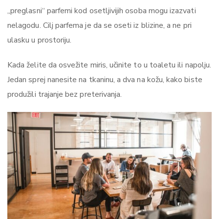
„preglasni“ parfemi kod osetljivijih osoba mogu izazvati
nelagodu. Cilj parfema je da se oseti iz blizine, a ne pri
ulasku u prostoriju.
Kada želite da osvežite miris, učinite to u toaletu ili napolju.
Jedan sprej nanesite na tkaninu, a dva na kožu, kako biste
produžili trajanje bez preterivanja.