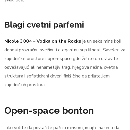
Blagi cvetni parfemi
Nicole 3084 – Vodka on the Rocks
je uniseks miris koji
donosi prozračnu svežinu i elegantnu suptilnost. Savršen za
zajedničke prostore i open-space gde želite da ostavite
osvežavajuć, ali nenametljiv trag. Njegova nežna, cvetna
struktura i sofisticirani drveni finiš čine ga prijateljem
zajedničkih prostora.
Open-space bonton
Iako volite da privlačite pažnju mirisom, imajte na umu da