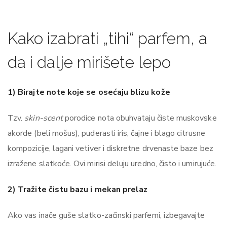
Kako izabrati „tihi“ parfem, a
da i dalje mirišete lepo
1) Birajte note koje se osećaju blizu kože
Tzv.
skin-scent
porodice nota obuhvataju čiste muskovske
akorde (beli mošus), puderasti iris, čajne i blago citrusne
kompozicije, lagani vetiver i diskretne drvenaste baze bez
izražene slatkoće. Ovi mirisi deluju uredno, čisto i umirujuće.
2) Tražite čistu bazu i mekan prelaz
Ako vas inače guše slatko-začinski parfemi, izbegavajte