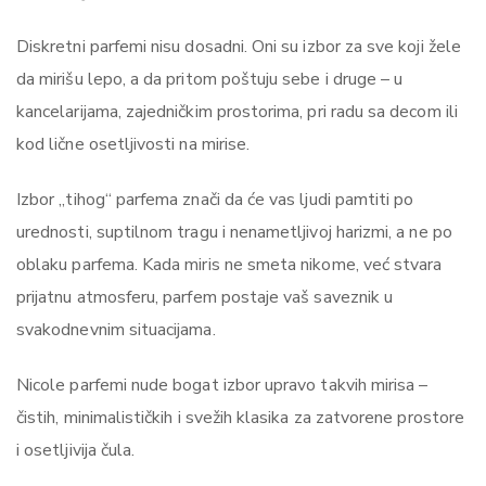
Diskretni parfemi nisu dosadni. Oni su izbor za sve koji žele
da mirišu lepo, a da pritom poštuju sebe i druge – u
kancelarijama, zajedničkim prostorima, pri radu sa decom ili
kod lične osetljivosti na mirise.
Izbor „tihog“ parfema znači da će vas ljudi pamtiti po
urednosti, suptilnom tragu i nenametljivoj harizmi, a ne po
oblaku parfema. Kada miris ne smeta nikome, već stvara
prijatnu atmosferu, parfem postaje vaš saveznik u
svakodnevnim situacijama.
Nicole parfemi nude bogat izbor upravo takvih mirisa –
čistih, minimalističkih i svežih klasika za zatvorene prostore
i osetljivija čula.