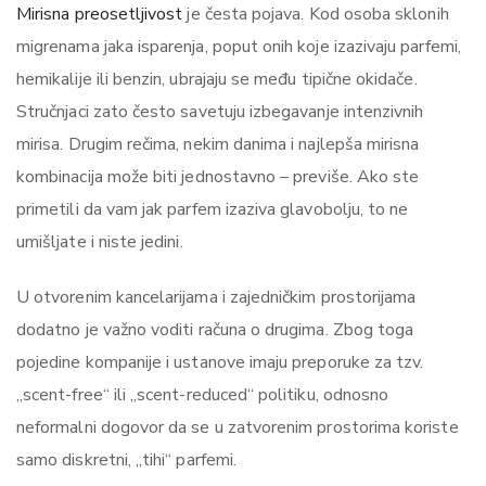
Mirisna preosetljivost
je česta pojava. Kod osoba sklonih
migrenama jaka isparenja, poput onih koje izazivaju parfemi,
hemikalije ili benzin, ubrajaju se među tipične okidače.
Stručnjaci zato često savetuju izbegavanje intenzivnih
mirisa. Drugim rečima, nekim danima i najlepša mirisna
kombinacija može biti jednostavno – previše. Ako ste
primetili da vam jak parfem izaziva glavobolju, to ne
umišljate i niste jedini.
U otvorenim kancelarijama i zajedničkim prostorijama
dodatno je važno voditi računa o drugima. Zbog toga
pojedine kompanije i ustanove imaju preporuke za tzv.
„scent-free“ ili „scent-reduced“ politiku, odnosno
neformalni dogovor da se u zatvorenim prostorima koriste
samo diskretni, „tihi“ parfemi.