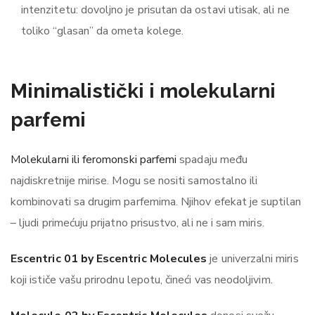
intenzitetu: dovoljno je prisutan da ostavi utisak, ali ne
toliko “glasan” da ometa kolege.
Minimalistički i molekularni
parfemi
Molekularni ili feromonski parfemi
spadaju među
najdiskretnije mirise. Mogu se nositi samostalno ili
kombinovati sa drugim parfemima. Njihov efekat je suptilan
– ljudi primećuju prijatno prisustvo, ali ne i sam miris.
Escentric 01 by Escentric Molecules
je univerzalni miris
koji ističe vašu prirodnu lepotu, čineći vas neodoljivim.