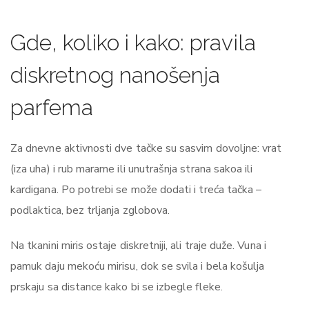
Gde, koliko i kako: pravila
diskretnog nanošenja
parfema
Za dnevne aktivnosti dve tačke su sasvim dovoljne: vrat
(iza uha) i rub marame ili unutrašnja strana sakoa ili
kardigana. Po potrebi se može dodati i treća tačka –
podlaktica, bez trljanja zglobova.
Na tkanini miris ostaje diskretniji, ali traje duže. Vuna i
pamuk daju mekoću mirisu, dok se svila i bela košulja
prskaju sa distance kako bi se izbegle fleke.