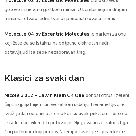
Molecule 02 by Escentric Molecules
donosi svežu,
gotovo mineralnu glatkoću mirisa. U kombinaciji sa drugim
mirisima, stvara jedinstvenu i personalizovanu aromu.
Molecule 04 by Escentric Molecules
je parfem za one
koji žele da se istaknu na potpuno diskretan način,
ostavljajući iza sebe nezaboravan trag.
Klasici za svaki dan
Nicole 3012 – Calvin Klein CK One
donosi citrus i zeleni
čaj u najprijatnijem, univerzalnom izdanju. Nenametljivo je
svež, jedan od onih parfema koji su uvek prikladni – bilo da
je radni dan, vikend ili putovanje. Njegova univerzalnost ga
čini parfemom koji prati vaš tempo i uvek je siguran kec iz