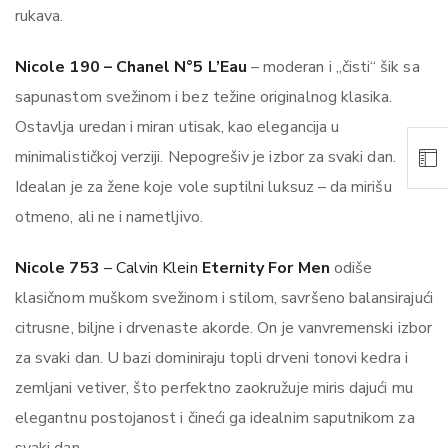
rukava.
Nicole 190 – Chanel N°5 L’Eau
– moderan i „čisti“ šik sa
sapunastom svežinom i bez težine originalnog klasika.
Ostavlja uredan i miran utisak, kao elegancija u
minimalističkoj verziji. Nepogrešiv je izbor za svaki dan.
Idealan je za žene koje vole suptilni luksuz – da mirišu
otmeno, ali ne i nametljivo.
Nicole 753
– Calvin Klein
Eternity For Men
odiše
klasičnom muškom svežinom i stilom, savršeno balansirajući
citrusne, biljne i drvenaste akorde. On je vanvremenski izbor
za svaki dan. U bazi dominiraju topli drveni tonovi kedra i
zemljani vetiver, što perfektno zaokružuje miris dajući mu
elegantnu postojanost i čineći ga idealnim saputnikom za
svaki dan.