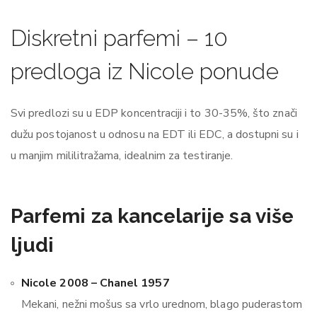
Diskretni parfemi – 10
predloga iz Nicole ponude
Svi predlozi su u EDP koncentraciji i to 30-35%, što znači
dužu postojanost u odnosu na EDT ili EDC, a dostupni su i
u manjim mililitražama, idealnim za testiranje.
Parfemi za kancelarije sa više
ljudi
Nicole 2008 – Chanel 1957
Mekani, nežni mošus sa vrlo urednom, blago puderastom