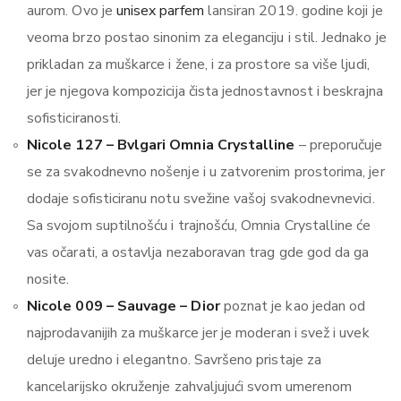
aurom. Ovo je
unisex parfem
lansiran 2019. godine koji je
veoma brzo postao sinonim za eleganciju i stil. Jednako je
prikladan za muškarce i žene, i za prostore sa više ljudi,
jer je njegova kompozicija čista jednostavnost i beskrajna
sofisticiranosti.
Nicole 127 – Bvlgari Omnia Crystalline
– preporučuje
se za svakodnevno nošenje i u zatvorenim prostorima, jer
dodaje sofisticiranu notu svežine vašoj svakodnevnevici.
Sa svojom suptilnošću i trajnošću, Omnia Crystalline će
vas očarati, a ostavlja nezaboravan trag gde god da ga
nosite.
Nicole 009 – Sauvage – Dior
poznat je kao jedan od
najprodavanijih za muškarce jer je moderan i svež i uvek
deluje uredno i elegantno. Savršeno pristaje za
kancelarijsko okruženje zahvaljujući svom umerenom