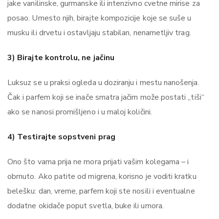
jake vanilinske, gurmanske ili intenzivno cvetne mirise za
posao. Umesto njih, birajte kompozicije koje se suše u
musku ili drvetu i ostavljaju stabilan, nenametljiv trag.
3) Birajte kontrolu, ne jačinu
Luksuz se u praksi ogleda u doziranju i mestu nanošenja.
Čak i parfem koji se inače smatra jačim može postati „tiši“
ako se nanosi promišljeno i u maloj količini.
4) Testirajte sopstveni prag
Ono što vama prija ne mora prijati vašim kolegama – i
obrnuto. Ako patite od migrena, korisno je voditi kratku
belešku: dan, vreme, parfem koji ste nosili i eventualne
dodatne okidače poput svetla, buke ili umora.