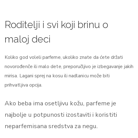
Roditelji i svi koji brinu o
maloj deci
Koliko god voleli parfeme, ukoliko znate da ćete držati
novorođenče ili malo dete, preporučljivo je izbegavanje jakih
mirisa. Lagani sprej na kosu ili nadlanicu može biti
prihvatljiva opcija.
Ako beba ima osetljivu kožu, parfeme je
najbolje u potpunosti izostaviti i koristiti
neparfemisana sredstva za negu.