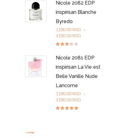
0
Nicole 2082 EDP
do
od
5
3190.00RSD
inspirisan Blanche
Byredo
1190.00
RSD
–
Raspon
3190.00
RSD
cena:
od
Ocenjeno
sa
1190.00RSD
3.20
Nicole 2081 EDP
do
od 5
3190.00RSD
inspirisan La Vie est
Belle Vanille Nude
Lancome
1190.00
RSD
–
Raspon
3190.00
RSD
cena:
od
Ocenjeno
sa
5.00
1190.00RSD
od 5
do
3190.00RSD