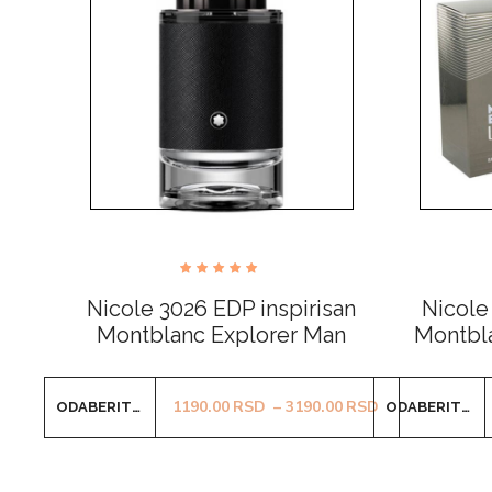
Ocenjeno
sa
Nicole 3026 EDP inspirisan
Nicole
4.69
od 5
Montblanc Explorer Man
Montbl
Ovaj
Raspon cena: 
1190.00
RSD
–
3190.00
RSD
ODABERITE OPCIJE
ODABERITE OPCIJE
proizvod
ima
više