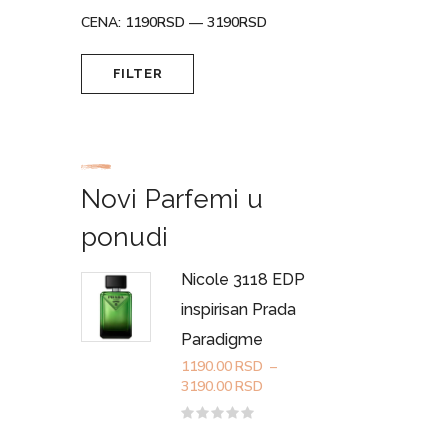
CENA:
1190RSD
—
3190RSD
Minimalna
Maksimalna
FILTER
cena
cena
Novi Parfemi u
ponudi
Nicole 3118 EDP
inspirisan Prada
Paradigme
1190.00
RSD
–
Raspon
3190.00
RSD
cena:
od
Ocenjeno
sa
1190.00RSD