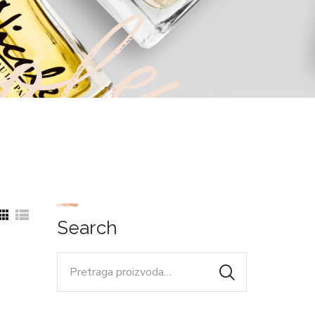
ole
Search
Pretraga
za: