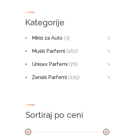
Kategorije
Mirisi za Auto
(3)
Muški Parfemi
(162)
Unisex Parfemi
(76)
Ženski Parfemi
(225)
Sortiraj po ceni
90.00RSD