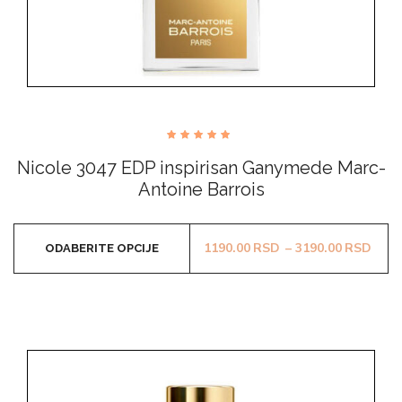
Ocenjeno
sa
Nicole 3047 EDP inspirisan Ganymede Marc-
4.60
od 5
Antoine Barrois
Ovaj
Rasp
1190.00
RSD
–
3190.00
RSD
ODABERITE OPCIJE
proizvod
ima
više
varijanti.
Opcije
mogu