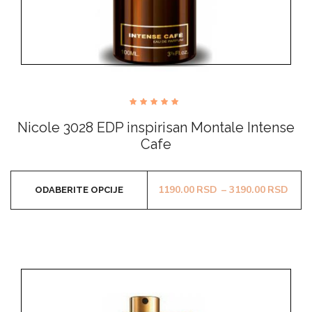
Ocenjeno
sa
Nicole 3028 EDP inspirisan Montale Intense
4.69
od 5
Cafe
Ovaj
Rasp
1190.00
RSD
–
3190.00
RSD
ODABERITE OPCIJE
proizvod
ima
više
varijanti.
Opcije
mogu