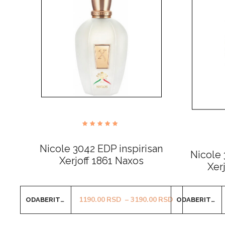
Ocenjeno
sa
4.82
Nicole 3042 EDP inspirisan
od 5
Nicole 
Xerjoff 1861 Naxos
Xerj
Ovaj
Raspon cena: 
1190.00
RSD
–
3190.00
RSD
ODABERITE OPCIJE
ODABERITE OPCIJE
proizvod
ima