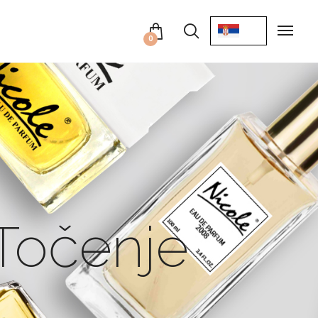
0
Točenje