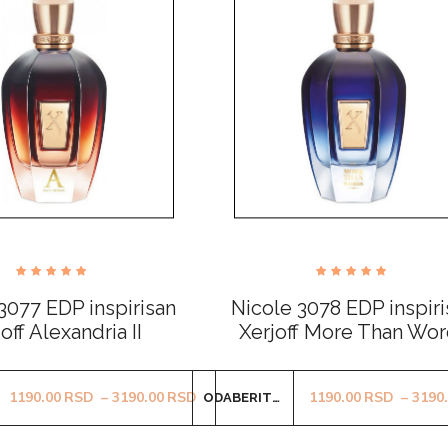
Ocenjeno
Ocenjeno
sa
sa
3077 EDP inspirisan
Nicole 3078 EDP inspir
4.83
4.61
od 5
od 5
off Alexandria II
Xerjoff More Than Wo
Ovaj
Ovaj
od 1190.00RSD do 3190.00RSD
Raspon cena: od 1190.00RSD do 31
1190.00
RSD
–
3190.00
RSD
1190.00
RSD
–
3190
ODABERITE OPCIJE
proizvod
proizvod
ima
ima