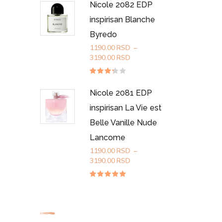
0
Nicole 2082 EDP
do
od
5
3190.00RSD
inspirisan Blanche
Byredo
90.00RSD
1190.00
RSD
–
Raspon
3190.00
RSD
cena:
od
Ocenjeno
sa
1190.00RSD
3.20
Nicole 2081 EDP
do
od 5
3190.00RSD
inspirisan La Vie est
Belle Vanille Nude
Lancome
1190.00
RSD
–
Raspon
3190.00
RSD
cena:
od
Ocenjeno
sa
5.00
1190.00RSD
od 5
do
3190.00RSD