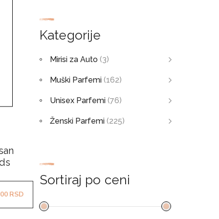
Kategorije
Mirisi za Auto
(3)
Muški Parfemi
(162)
Unisex Parfemi
(76)
Ženski Parfemi
(225)
isan
rds
Sortiraj po ceni
90.00RSD
Raspon cena: od 1190.00RSD do 3190.00RSD
.00
RSD