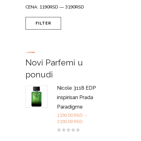
CENA:
1190RSD
—
3190RSD
Minimalna
Maksimalna
FILTER
cena
cena
Novi Parfemi u
ponudi
Nicole 3118 EDP
inspirisan Prada
Paradigme
1190.00
RSD
–
Raspon
3190.00
RSD
cena:
od
Ocenjeno
sa
1190.00RSD