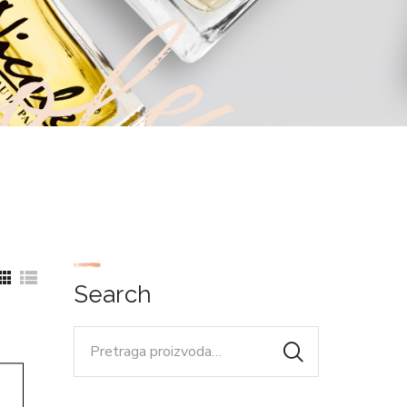
ole
Search
Pretraga
za: