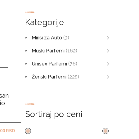
Kategorije
Mirisi za Auto
(3)
Muški Parfemi
(162)
Unisex Parfemi
(76)
Ženski Parfemi
(225)
san
io
Sortiraj po ceni
90.00RSD
Raspon cena: od 1190.00RSD do 3190.00RSD
.00
RSD