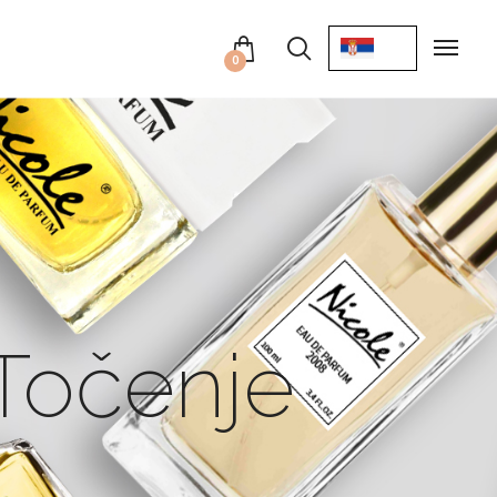
0
Točenje