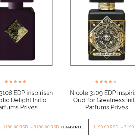
Ocenjeno
Ocenjeno
sa
sa
3108 EDP inspirisan
Nicole 3109 EDP inspiri
4.83
4.00
od 5
od 5
tic Delight Initio
Oud for Greatness Init
arfums Prives
Parfums Prives
Ovaj
Ovaj
od 1190.00RSD do 3190.00RSD
Raspon cena: od 1190.00RSD do 31
1190.00
RSD
–
3190.00
RSD
1190.00
RSD
–
3190
ODABERITE OPCIJE
proizvod
proizvod