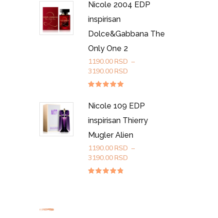
od 5
Nicole 2004 EDP
do
3190.00RSD
inspirisan
Dolce&Gabbana The
Only One 2
1190.00
RSD
–
Raspon
3190.00
RSD
cena:
od
Ocenjeno
sa
4.83
1190.00RSD
od 5
Nicole 109 EDP
do
3190.00RSD
inspirisan Thierry
Mugler Alien
1190.00
RSD
–
Raspon
3190.00
RSD
cena:
od
Ocenjeno
sa
4.72
1190.00RSD
od 5
do
3190.00RSD