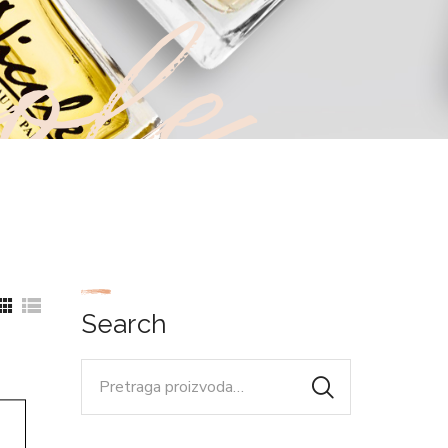
ole
Search
Pretraga
za: