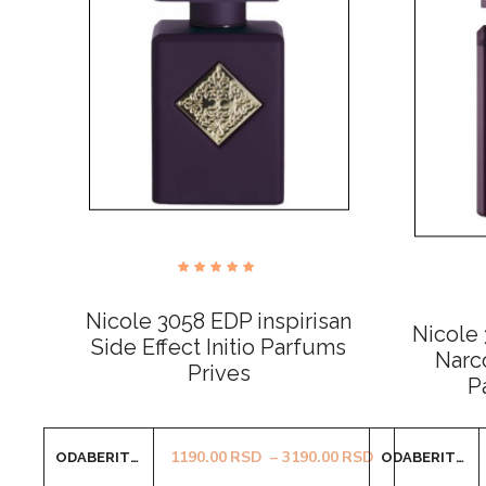
Ocenjeno
sa
4.81
Nicole 3058 EDP inspirisan
od 5
Nicole 
Side Effect Initio Parfums
Narco
Prives
P
Ovaj
Raspon cena: 
1190.00
RSD
–
3190.00
RSD
ODABERITE OPCIJE
ODABERITE OPCIJE
proizvod