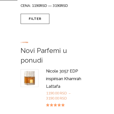
CENA:
1190RSD
—
3190RSD
Minimalna
Maksimalna
FILTER
cena
cena
Novi Parfemi u
ponudi
Nicole 3057 EDP
inspirisan Khamrah
Lattafa
1190.00
RSD
–
Raspon
3190.00
RSD
cena:
od
Ocenjeno
sa
4.84
1190.00RSD